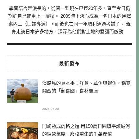
學習語言是漫長的，從國一到現在已經20年多，直至今日仍
期許自己能更上一層樓。 2009時下決心成為一名日本的通譯
案內士（口譯導遊），而後也在同一年順利通過考試了。 親
身走訪日本許多地方，深深為他們對土地的愛護而感動。
最新發布
淡路島的真本事：洋蔥、章魚與鱧魚，稱霸
關西的「御食國」食材寶庫
2026-05-20
門崎熟成肉格之進 用150萬日圓填平護城河
的經營氣度｜廢校重生的千萬產值