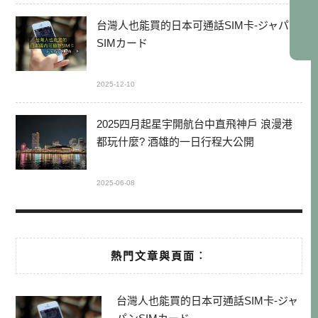
台灣人也能買的日本可通話SIM卡-ジャパン
SIMカード
2025-12-10
2025四月起星宇開航台中直飛神戶 浪漫港
都玩什麼? 酒雄的一日行程大公開
2025-06-08
熱門文章與頁面︰
台灣人也能買的日本可通話SIM卡-ジャ