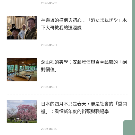
2026-05-03
神樂坂的道別與初心：「酒たまねぎや」木
下大哥教我的選酒課
2026-05-01
深山裡的美學：安藤雅信與百草藝廊的「絕
對價值」
2026-05-01
日本的四月不只是春天，更是社會的「重開
機」：看懂新年度的街頭與職場學
2026-04-30