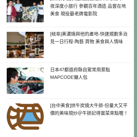
夜深度小旅行 參觀百年酒造 品嘗在地
美食 現役最老牌電影院
[岐阜]美濃燒與他的產地-快速規劃多治
見一日行程-陶藝 買物 美食與人情味
日本47都道府縣自駕常用景點
MAPCODE懶人包
[台中美食]烘牛炭燒大牛排-份量大又平
價的美味現炒＠牛排記得當菜來點喔！