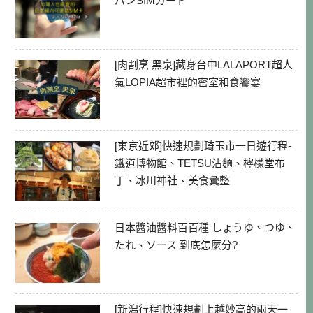
パンSIMカード
[肉割烹 黑泉]藏身台中LALAPORT超人
氣LOPIA超市裡的密室和食饗宴
[東京近郊]快速規劃琦玉市一日遊行程-
鐵道博物館、TETSU沾麵、檸檬堂布
丁、冰川神社、美食彙整
日本醬油醬料百百種 しょうゆ、つゆ、
たれ、ソース 到底怎麼分?
[新潟行程]快速規劃上越妙高的兩天一