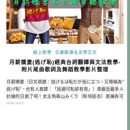
線上教學
日劇動漫名言學日文
月薪嬌妻(逃げ恥)經典台詞翻譯與文法教學-
附片尾曲歌詞及舞蹈教學影片整理
月薪嬌妻（日文原題：逃げるは恥だが役に立つ，又簡稱為”
逃げ恥”，也有人直譯：「逃避可恥卻有用」）是最近最多人
討論的日劇了吧！女主角森山みくり（新垣結衣）是擁有可
愛的外表，內心卻很會分析，一切是以合理主義行事，也就
2016-12-23
是一個內外差距很大的女孩。而男主角津崎平匡（星野源）
則是一個系統工程師，個性也就很工程師，凡事現實主義，
喜歡保持不讓別人看透心裡想法的冷靜形象。 兩個對結婚都