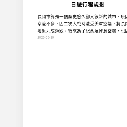
日遊行程規劃
長岡市算是一個歷史悠久卻又很新的城市，原
京差不多，因二次大戰時遭受美軍空襲，將長
地近九成燒毀，後來為了紀念及悼念空襲，也
了長岡花火大會(此會性質上還是有慰靈祭的影子
2023-08-19
在的長岡市街，都是在戰後重建的，所以才說
市。雖然建物毀損，但在地精神以及技術並沒
消逝，近年在當地人的團結之下，重新以「發
個近幾年世界矚目的關鍵字為題，想把長岡
「發酵城市(発酵の町)」，酒 […]…