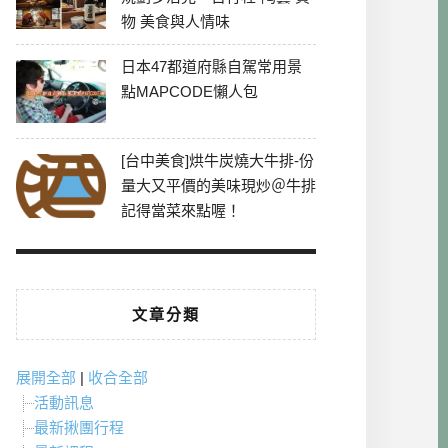
物 美食與人情味
日本47都道府縣自駕常用景
點MAPCODE懶人包
[台中美食]烘牛炭燒大牛排-份
量大又平價的美味現炒＠牛排
記得當菜來點喔！
文章分類
展開全部
|
收合全部
活動訊息
最新揪團行程