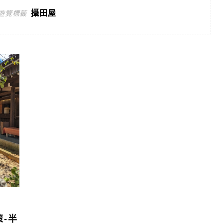
攝田屋
遊覽標籤
-半