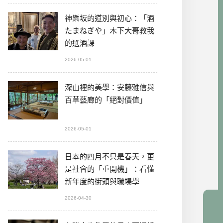
神樂坂的道別與初心：「酒
たまねぎや」木下大哥教我
的選酒課
2026-05-01
深山裡的美學：安藤雅信與
百草藝廊的「絕對價值」
2026-05-01
日本的四月不只是春天，更
是社會的「重開機」：看懂
新年度的街頭與職場學
2026-04-30