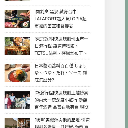
[肉割烹 黑泉]藏身台中
LALAPORT超人氣LOPIA超
市裡的密室和食饗宴
[東京近郊]快速規劃琦玉市一
日遊行程-鐵道博物館、
TETSU沾麵、檸檬堂布丁、
冰川神社、美食彙整
日本醬油醬料百百種 しょう
ゆ、つゆ、たれ、ソース 到
底怎麼分?
[新潟行程]快速規劃上越妙高
的兩天一夜深度小旅行 參觀
百年酒造 品嘗在地美食 現役
最老牌電影院
[岐阜]美濃燒與他的產地-快速
規劃多治見一日行程-陶藝 買