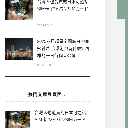
台灣人也能買的日本可通話
SIM卡-ジャパンSIMカード
2025-12-10
2025四月起星宇開航台中直
飛神戶 浪漫港都玩什麼? 酒
雄的一日行程大公開
2025-06-08
熱門文章與頁面︰
台灣人也能買的日本可通話
SIM卡-ジャパンSIMカード