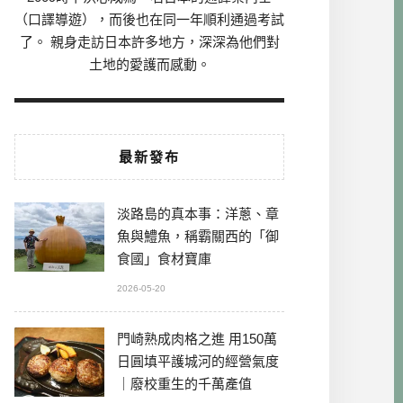
（口譯導遊），而後也在同一年順利通過考試
了。 親身走訪日本許多地方，深深為他們對
土地的愛護而感動。
最新發布
淡路島的真本事：洋蔥、章
魚與鱧魚，稱霸關西的「御
食國」食材寶庫
2026-05-20
門崎熟成肉格之進 用150萬
日圓填平護城河的經營氣度
｜廢校重生的千萬產值