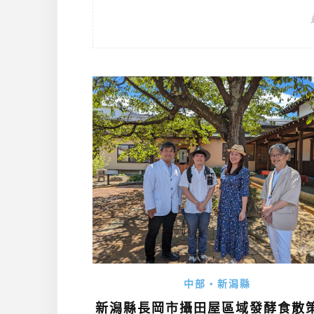
中部・新潟縣
新潟縣長岡市攝田屋區域發酵食散策