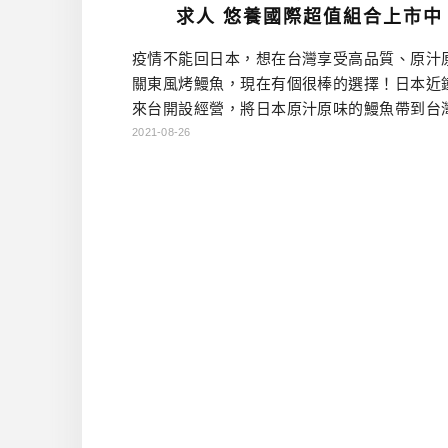
求人 悠養國際超值組合上市中
疫情不能回日本，想在台灣享受高品質、原汁
關東風烤鰻魚，現在有個很棒的選擇！日本近
來台開設經營，將日本原汁原味的鰻魚帶到台
「鰻 江戶川」，可以到台北中山站附近的店裡
2021-08-26
也可以購買悠養國際所代理的冷凍鰻魚組合哦！ 
戶川店內餐飲 因為緣份，有機會在疫情期間吃
江戶川」的鰻魚料理，是關東風的先烤後蒸再
法，吃起來魚肉嫩中帶Q，搭配甜鹹適中的醬
的跟在日本吃到，那記 […]…