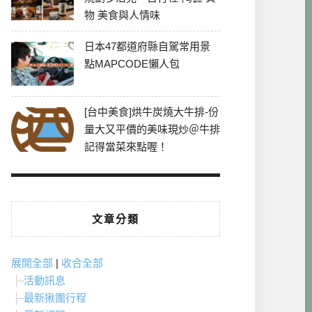
物 美食與人情味
日本47都道府縣自駕常用景
點MAPCODE懶人包
[台中美食]烘牛炭燒大牛排-份
量大又平價的美味現炒＠牛排
記得當菜來點喔！
文章分類
展開全部
|
收合全部
活動訊息
最新揪團行程