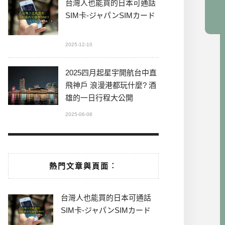
台灣人也能買的日本可通話
SIM卡-ジャパンSIMカード
2025-12-10
2025四月起星宇開航台中直
飛神戶 浪漫港都玩什麼? 酒
雄的一日行程大公開
2025-06-08
熱門文章與頁面︰
台灣人也能買的日本可通話
SIM卡-ジャパンSIMカード