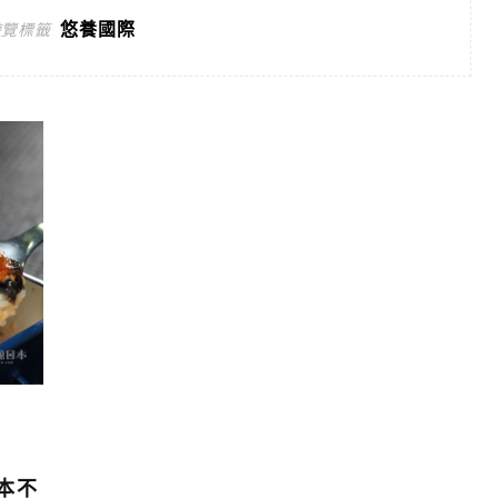
悠養國際
遊覽標籤
本不