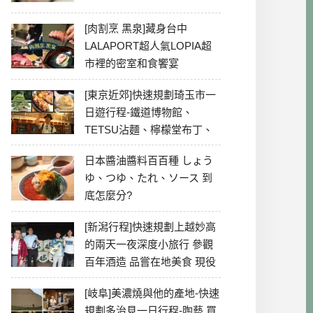
[肉割烹 黑泉]藏身台中
LALAPORT超人氣LOPIA超
市裡的密室和食饗宴
[東京近郊]快速規劃琦玉市一
日遊行程-鐵道博物館、
TETSU沾麵、檸檬堂布丁、
冰川神社、美食彙整
日本醬油醬料百百種 しょう
ゆ、つゆ、たれ、ソース 到
底怎麼分?
[新潟行程]快速規劃上越妙高
的兩天一夜深度小旅行 參觀
百年酒造 品嘗在地美食 現役
最老牌電影院
[岐阜]美濃燒與他的產地-快速
規劃多治見一日行程-陶藝 買