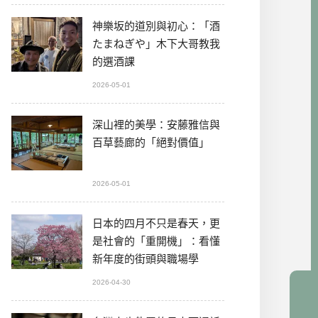
神樂坂的道別與初心：「酒
たまねぎや」木下大哥教我
的選酒課
2026-05-01
深山裡的美學：安藤雅信與
百草藝廊的「絕對價值」
2026-05-01
日本的四月不只是春天，更
是社會的「重開機」：看懂
新年度的街頭與職場學
2026-04-30