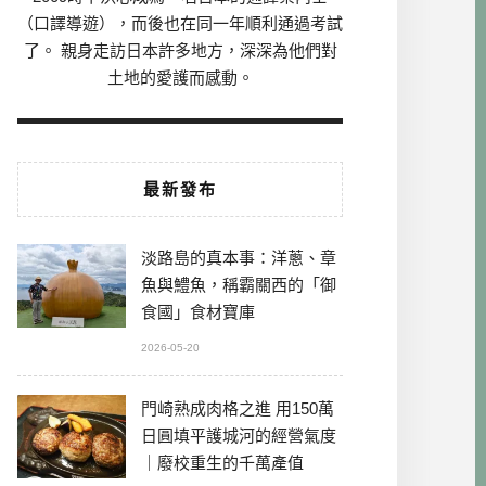
（口譯導遊），而後也在同一年順利通過考試
了。 親身走訪日本許多地方，深深為他們對
土地的愛護而感動。
最新發布
淡路島的真本事：洋蔥、章
魚與鱧魚，稱霸關西的「御
食國」食材寶庫
2026-05-20
門崎熟成肉格之進 用150萬
日圓填平護城河的經營氣度
｜廢校重生的千萬產值