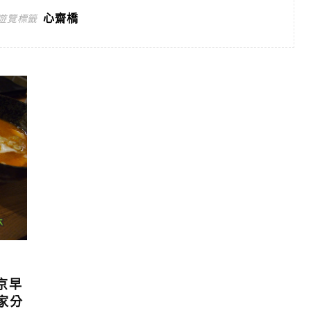
心齋橋
遊覽標籤
京早
家分