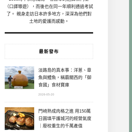
（口譯導遊），而後也在同一年順利通過考試
了。 親身走訪日本許多地方，深深為他們對
土地的愛護而感動。
最新發布
淡路島的真本事：洋蔥、章
魚與鱧魚，稱霸關西的「御
食國」食材寶庫
2026-05-20
門崎熟成肉格之進 用150萬
日圓填平護城河的經營氣度
｜廢校重生的千萬產值