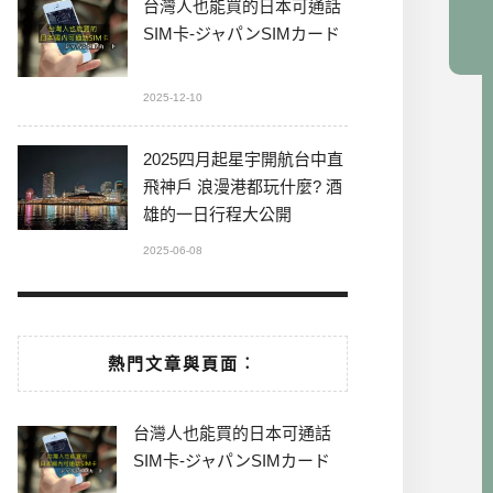
台灣人也能買的日本可通話
SIM卡-ジャパンSIMカード
2025-12-10
2025四月起星宇開航台中直
飛神戶 浪漫港都玩什麼? 酒
雄的一日行程大公開
2025-06-08
熱門文章與頁面︰
台灣人也能買的日本可通話
SIM卡-ジャパンSIMカード