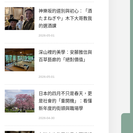
神樂坂的道別與初心：「酒
たまねぎや」木下大哥教我
的選酒課
2026-05-01
深山裡的美學：安藤雅信與
百草藝廊的「絕對價值」
2026-05-01
日本的四月不只是春天，更
是社會的「重開機」：看懂
新年度的街頭與職場學
2026-04-30