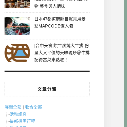
物 美食與人情味
日本47都道府縣自駕常用景
點MAPCODE懶人包
[台中美食]烘牛炭燒大牛排-份
量大又平價的美味現炒＠牛排
記得當菜來點喔！
文章分類
展開全部
|
收合全部
活動訊息
最新揪團行程