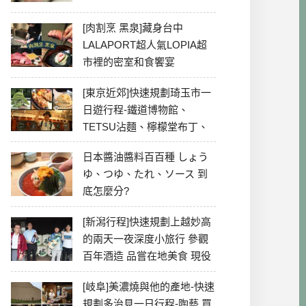
[肉割烹 黑泉]藏身台中
LALAPORT超人氣LOPIA超
市裡的密室和食饗宴
[東京近郊]快速規劃琦玉市一
日遊行程-鐵道博物館、
TETSU沾麵、檸檬堂布丁、
冰川神社、美食彙整
日本醬油醬料百百種 しょう
ゆ、つゆ、たれ、ソース 到
底怎麼分?
[新潟行程]快速規劃上越妙高
的兩天一夜深度小旅行 參觀
百年酒造 品嘗在地美食 現役
最老牌電影院
[岐阜]美濃燒與他的產地-快速
規劃多治見一日行程-陶藝 買