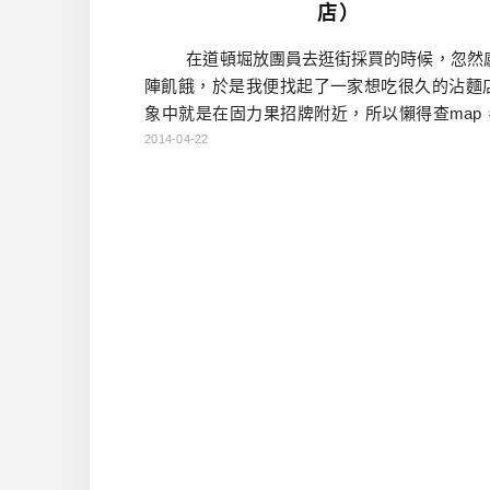
店）
在道頓堀放團員去逛街採買的時候，忽然
陣飢餓，於是我便找起了一家想吃很久的沾麵
象中就是在固力果招牌附近，所以懶得查map
性亂逛起來，發現真的很好找，就在H＆M對面
2014-04-22
的那條巷子上，走沒幾步就會看到。 「沾麵
べえ」是一間來自於東京的沾麵專門店，一號
高田馬場，也就還算是早稲田大學的地盤內，
過電視跟雜誌介紹，是帶著一點點 […]…