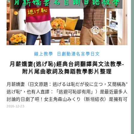
線上教學
日劇動漫名言學日文
月薪嬌妻(逃げ恥)經典台詞翻譯與文法教學-
附片尾曲歌詞及舞蹈教學影片整理
月薪嬌妻（日文原題：逃げるは恥だが役に立つ，又簡稱為”
逃げ恥”，也有人直譯：「逃避可恥卻有用」）是最近最多人
討論的日劇了吧！女主角森山みくり（新垣結衣）是擁有可
愛的外表，內心卻很會分析，一切是以合理主義行事，也就
2016-12-23
是一個內外差距很大的女孩。而男主角津崎平匡（星野源）
則是一個系統工程師，個性也就很工程師，凡事現實主義，
喜歡保持不讓別人看透心裡想法的冷靜形象。 兩個對結婚都