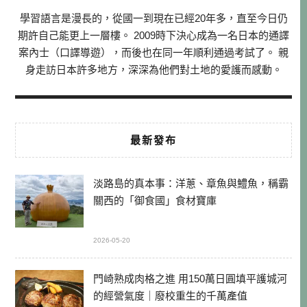
學習語言是漫長的，從國一到現在已經20年多，直至今日仍
期許自己能更上一層樓。 2009時下決心成為一名日本的通譯
案內士（口譯導遊），而後也在同一年順利通過考試了。 親
身走訪日本許多地方，深深為他們對土地的愛護而感動。
最新發布
淡路島的真本事：洋蔥、章魚與鱧魚，稱霸
關西的「御食國」食材寶庫
2026-05-20
門崎熟成肉格之進 用150萬日圓填平護城河
的經營氣度｜廢校重生的千萬產值