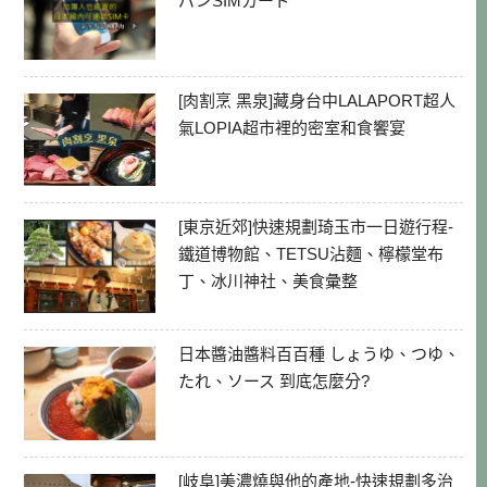
パンSIMカード
[肉割烹 黑泉]藏身台中LALAPORT超人
氣LOPIA超市裡的密室和食饗宴
[東京近郊]快速規劃琦玉市一日遊行程-
鐵道博物館、TETSU沾麵、檸檬堂布
丁、冰川神社、美食彙整
日本醬油醬料百百種 しょうゆ、つゆ、
たれ、ソース 到底怎麼分?
[岐阜]美濃燒與他的產地-快速規劃多治