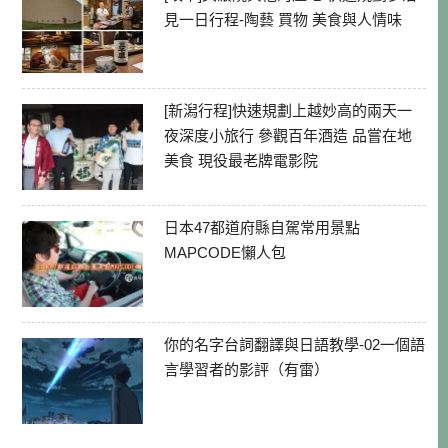
見一日行程-陶藝 買物 美食與人情味
[新潟行程]快速規劃上越妙高的兩天一
夜深度小旅行 參觀百年酒造 品嘗在地
美食 現役最老牌電影院
日本47都道府縣自駕常用景點
MAPCODE懶人包
你的名字台詞翻譯與日語教學-02一個語
言學習者的影評（有雷）