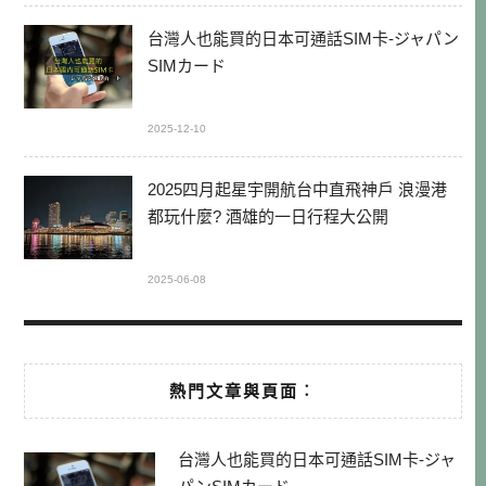
台灣人也能買的日本可通話SIM卡-ジャパン
SIMカード
2025-12-10
2025四月起星宇開航台中直飛神戶 浪漫港
都玩什麼? 酒雄的一日行程大公開
2025-06-08
熱門文章與頁面︰
台灣人也能買的日本可通話SIM卡-ジャ