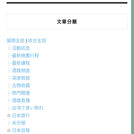
文章分類
展開全部
|
收合全部
活動訊息
最新揪團行程
最新課程
酒雄頻道
深度微旅
古物收藏
熱門精選
酒雄直播
台湾で食い倒れ
日本旅行
未分類
日本自駕