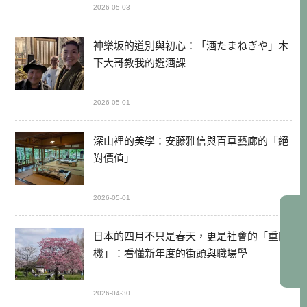
2026-05-03
神樂坂的道別與初心：「酒たまねぎや」木
下大哥教我的選酒課
2026-05-01
深山裡的美學：安藤雅信與百草藝廊的「絕
對價值」
2026-05-01
日本的四月不只是春天，更是社會的「重開
機」：看懂新年度的街頭與職場學
2026-04-30