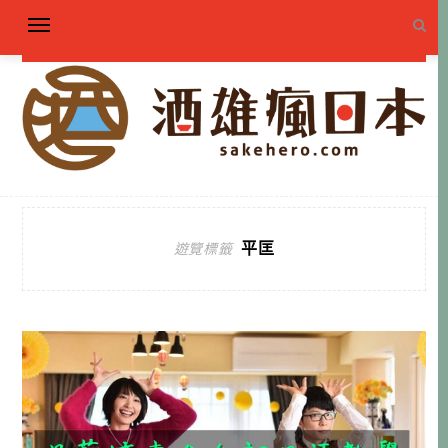
平匡
遊覽標籤