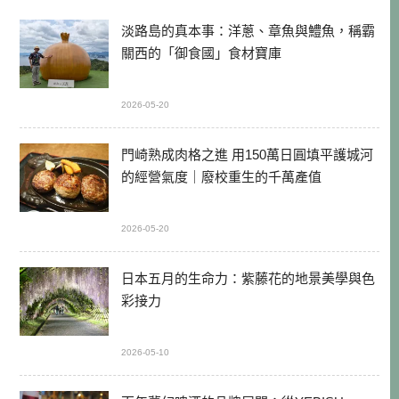
淡路島的真本事：洋蔥、章魚與鱧魚，稱霸
關西的「御食國」食材寶庫
2026-05-20
門崎熟成肉格之進 用150萬日圓填平護城河
的經營氣度｜廢校重生的千萬產值
2026-05-20
日本五月的生命力：紫藤花的地景美學與色
彩接力
2026-05-10