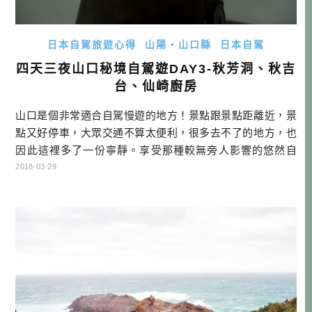
日本自駕旅遊心得
山陽・山口縣
日本自駕
四天三夜山口秘境自駕遊DAY3-秋芳洞、秋吉
台、仙崎廚房
山口是個非常適合自駕慢遊的地方！景點跟景點距離近，景
點又好停車，大眾交通不算太便利，很多去不了的地方，也
因此這裡多了一份寧靜。享受那種較無旁人影響的悠然自
得，或許景點沒有那麼知名，但放鬆的感覺，無可取代。 四
2018-03-29
天三夜山口自駕遊行程 DAY1：→福岡機場→下關唐戶市場→
BAGDAD CAFE→福德稻荷神社→川棚温泉交流中心「川棚
の社」→川棚のクスの森→元祖瓦そば たかせ本館→住宿:川
棚グランドホテル […]…