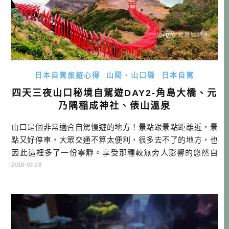
日本自駕旅遊心得
山陽・山口縣
日本自駕
四天三夜山口秘境自駕遊DAY2-角島大橋、元
乃隅稲成神社、俵山溫泉
山口是個非常適合自駕慢遊的地方！景點跟景點距離近，景
點又好停車，大眾交通不算太便利，很多去不了的地方，也
因此這裡多了一份寧靜。享受那種較無旁人影響的悠然自
得，或許景點沒有那麼知名，但放鬆的感覺，無可取代。 四
2018-03-28
天三夜山口自駕遊行程 DAY1：→福岡機場→下關唐戶市場→
BAGDAD CAFE→福德稻荷神社→川棚温泉交流中心「川棚
の社」→川棚のクスの森→元祖瓦そば たかせ本館→住宿:川
棚グランドホテル […]…