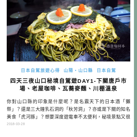
日本自駕旅遊心得
山陽・山口縣
日本自駕
四天三夜山口秘境自駕遊DAY1-下關唐戶市
場、老屋咖啡、瓦蕎麥麵、川棚溫泉
你對山口縣的印象是什麼呢？是名震天下的日本酒「獺
祭」？還是三大鐘乳石洞的「秋芳洞」？亦或是下關的知名
美食「虎河豚」？想要深度遊電車不太便利，秘境景點又很
集中的山口，可能只有自駕一途了！ 你喜歡到日本自駕嗎？
2018-03-28
只要是鐵路不太方便的區域，想要在幾天內充分利用時間遊