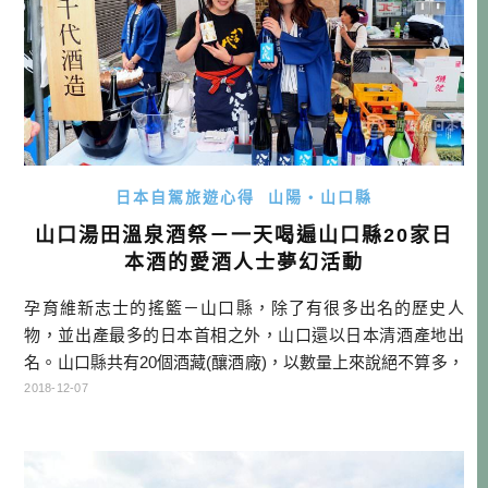
日本自駕旅遊心得
山陽・山口縣
山口湯田溫泉酒祭－一天喝遍山口縣20家日
本酒的愛酒人士夢幻活動
孕育維新志士的搖籃－山口縣，除了有很多出名的歷史人
物，並出產最多的日本首相之外，山口還以日本清酒產地出
名。山口縣共有20個酒藏(釀酒廠)，以數量上來說絕不算多，
但說到這裡知名的幾款酒，如：＜獺祭＞＜東洋美人＞＜雁
2018-12-07
木＞等等，就算不是很懂日本酒的朋友，也應該有點印象
吧？ 警語：未成年請勿飲酒。酒後不駕車。 每年10月，山口
縣內的20個酒藏會齊聚一堂，一起到山口市湯田溫泉舉辦