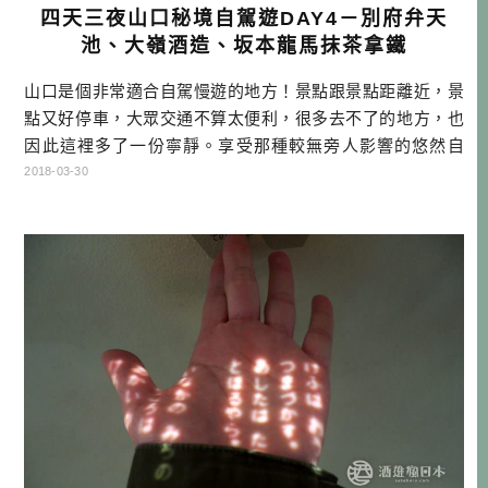
四天三夜山口秘境自駕遊DAY4－別府弁天
池、大嶺酒造、坂本龍馬抹茶拿鐵
山口是個非常適合自駕慢遊的地方！景點跟景點距離近，景
點又好停車，大眾交通不算太便利，很多去不了的地方，也
因此這裡多了一份寧靜。享受那種較無旁人影響的悠然自
得，或許景點沒有那麼知名，但放鬆的感覺，無可取代。 四
2018-03-30
天三夜山口自駕遊行程 DAY1：→福岡機場→下關唐戶市場→
BAGDAD CAFE→福德稻荷神社→川棚温泉交流中心「川棚
の社」→川棚のクスの森→元祖瓦そば たかせ本館→住宿:川
棚グランドホテル […]…