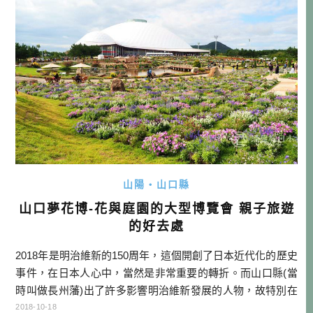
「湯田温泉酒まつり（湯田溫 […]…
山陽・山口縣
山口夢花博-花與庭園的大型博覽會 親子旅遊
的好去處
2018年是明治維新的150周年，這個開創了日本近代化的歷史
事件，在日本人心中，當然是非常重要的轉折。而山口縣(當
時叫做長州藩)出了許多影響明治維新發展的人物，故特別在
這一年，舉辦許多盛典。而作為一系列活動的最大亮點，就
2018-10-18