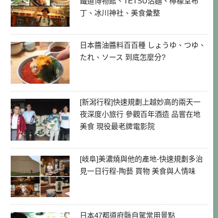
鐵道博物館、TETSU沾麵、檸檬堂布
丁、冰川神社、美食彙整
日本醬油醬料百百種 しょうゆ、つゆ、
たれ、ソース 到底怎麼分?
[新潟行程]快速規劃上越妙高的兩天一
夜深度小旅行 參觀百年酒造 品嘗在地
美食 現役最老牌電影院
[岐阜]美濃燒與他的產地-快速規劃多治
見一日行程-陶藝 買物 美食與人情味
日本47都道府縣自駕常用景點