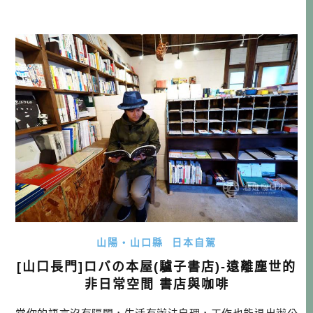
是「山口夢花博」了。 山口夢花博 小檔案 會期: 2018 9/14 ~
11/4 (52天) 地點: 山口きらら博記念公園 時間: 9:00〜21:00
門票: 1200日幣( […]…
山陽・山口縣
日本自駕
[山口長門]ロバの本屋(驢子書店)-遠離塵世的
非日常空間 書店與咖啡