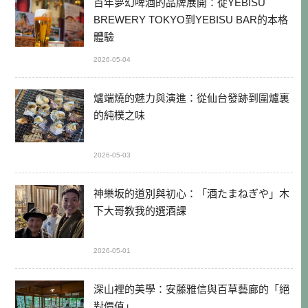
百年夢幻啤酒的品牌展開：從YEBISU
BREWERY TOKYO到YEBISU BAR的本格
體驗
2026-05-04
爐端燒的魅力與演進：從仙台發跡到圍爐裏
的純樸之味
2026-05-03
神樂坂的道別與初心：「酒たまねぎや」木
下大哥教我的選酒課
2026-05-01
深山裡的美學：安藤雅信與百草藝廊的「絕
對價值」