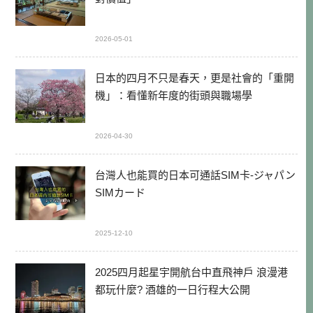
2026-05-01
日本的四月不只是春天，更是社會的「重開
機」：看懂新年度的街頭與職場學
2026-04-30
台灣人也能買的日本可通話SIM卡-ジャパン
SIMカード
2025-12-10
2025四月起星宇開航台中直飛神戶 浪漫港
都玩什麼? 酒雄的一日行程大公開