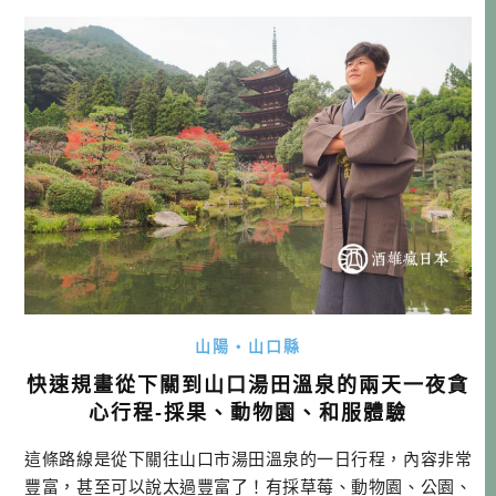
玩，自駕就會是最佳解決方案，一方面可以享受較少團客的
清靜，另一方面也能把行程安排得很豐富。且不需要自己拖
拉行李的輕鬆程度，早讓我對日本自駕旅 […]…
山陽・山口縣
快速規畫從下關到山口湯田溫泉的兩天一夜貪
心行程-採果、動物園、和服體驗
這條路線是從下關往山口市湯田溫泉的一日行程，內容非常
豐富，甚至可以說太過豐富了！有採草莓、動物園、公園、