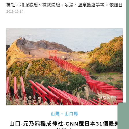
神社、和服體驗、抹茶體驗、足湯、溫泉飯店等等，依照日
文的說法，就是一趟很「貪欲」的行程！此路線適合情侶、
2016-12-14
家庭，如果你在山口的時間不多，又想去很多地方，或許你
也可以照這樣玩看看！ 山口兩天一夜行程總覽 花之海農園採
草莓+午餐→常磐公園→防府天滿宮→菜香亭和服體驗→琉璃
光寺五重塔→湯田溫泉（原田酒 […]…
山陽・山口縣
山口-元乃隅稲成神社-CNN選日本31個最美