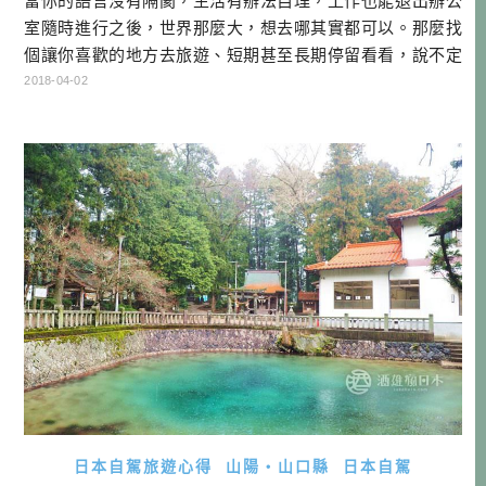
當你的語言沒有隔閡，生活有辦法自理，工作也能退出辦公
室隨時進行之後，世界那麼大，想去哪其實都可以。那麼找
個讓你喜歡的地方去旅遊、短期甚至長期停留看看，說不定
也能找到人生的第二故鄉。 移居正夯，你想搬去哪生活？ 最
2018-04-02
近日本正流行「移居」，不過他們倒沒有一窩蜂跨國移居，
反倒是從都會搬到鄉下的情況變多了。我去旅行的時候，最
喜歡去找些深山林內的餐館、咖啡館，發現這些經營者常常
都不是在地長大的，他們幾乎都是 […]…
日本自駕旅遊心得
山陽・山口縣
日本自駕