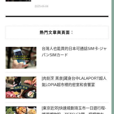
2025-06-08
熱門文章與頁面︰
台灣人也能買的日本可通話SIM卡-ジャ
パンSIMカード
[肉割烹 黑泉]藏身台中LALAPORT超人
氣LOPIA超市裡的密室和食饗宴
[東京近郊]快速規劃琦玉市一日遊行程-