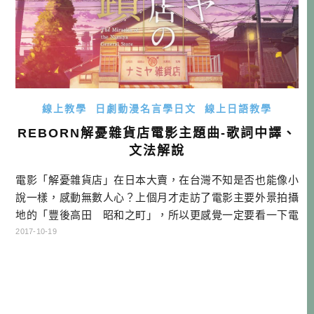
線上教學
日劇動漫名言學日文
線上日語教學
REBORN解憂雜貨店電影主題曲-歌詞中譯、
文法解說
電影「解憂雜貨店」在日本大賣，在台灣不知是否也能像小
說一樣，感動無數人心？上個月才走訪了電影主要外景拍攝
地的「豐後高田 昭和之町」，所以更感覺一定要看一下電
影才行，便火速去看了。本篇沒有要劇透的意思，只給個簡
2017-10-19
單結論，有在學語言的朋友，一定要去看啊！ 這部電影的台
詞，真的把語言做了很棒的註解，有時候話不說出來，就沒
有辦法傳遞心意，我們之所以為人，就是因為我們擁有語
言，不是嗎？有機會我再來好好寫個名 […]…