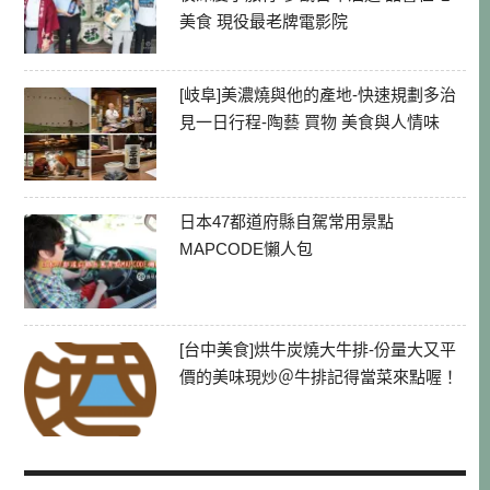
美食 現役最老牌電影院
[岐阜]美濃燒與他的產地-快速規劃多治
見一日行程-陶藝 買物 美食與人情味
日本47都道府縣自駕常用景點
MAPCODE懶人包
[台中美食]烘牛炭燒大牛排-份量大又平
價的美味現炒＠牛排記得當菜來點喔！