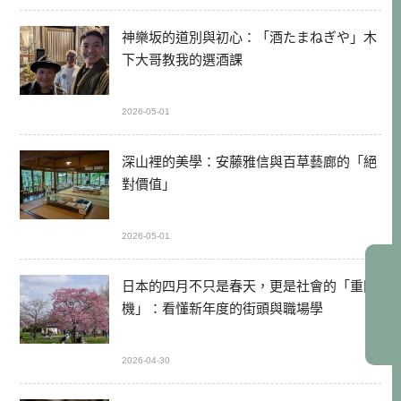
神樂坂的道別與初心：「酒たまねぎや」木
下大哥教我的選酒課
2026-05-01
深山裡的美學：安藤雅信與百草藝廊的「絕
對價值」
2026-05-01
日本的四月不只是春天，更是社會的「重開
機」：看懂新年度的街頭與職場學
2026-04-30