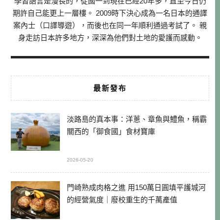
學習語言是漫長的，從國一到現在已經20年多，直至今日仍
期許自己能更上一層樓。 2009時下決心成為一名日本的通譯
案內士（口譯導遊），而後也在同一年順利通過考試了。 親
身走訪日本許多地方，深深為他們對土地的愛護而感動。
最新發布
淡路島的真本事：洋蔥、章魚與鱧魚，稱霸
關西的「御食國」食材寶庫
2026-05-20
門崎熟成肉格之進 用150萬日圓填平護城河
的經營氣度｜廢校重生的千萬產值