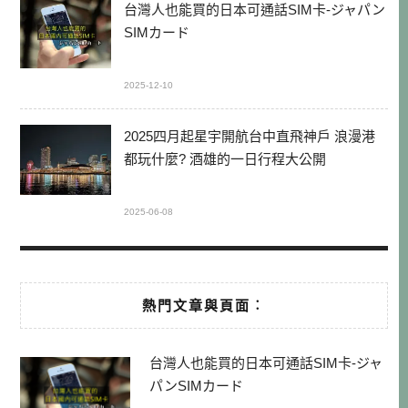
台灣人也能買的日本可通話SIM卡-ジャパン
SIMカード
2025-12-10
2025四月起星宇開航台中直飛神戶 浪漫港
都玩什麼? 酒雄的一日行程大公開
2025-06-08
熱門文章與頁面︰
台灣人也能買的日本可通話SIM卡-ジャ
パンSIMカード