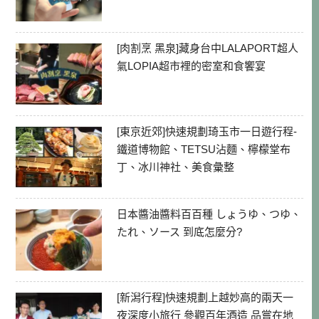
[肉割烹 黑泉]藏身台中LALAPORT超人
氣LOPIA超市裡的密室和食饗宴
[東京近郊]快速規劃琦玉市一日遊行程-
鐵道博物館、TETSU沾麵、檸檬堂布
丁、冰川神社、美食彙整
日本醬油醬料百百種 しょうゆ、つゆ、
たれ、ソース 到底怎麼分?
[新潟行程]快速規劃上越妙高的兩天一
夜深度小旅行 參觀百年酒造 品嘗在地