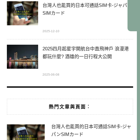
台灣人也能買的日本可通話SIM卡-ジャパン
SIMカード
2025-12-10
2025四月起星宇開航台中直飛神戶 浪漫港
都玩什麼? 酒雄的一日行程大公開
2025-06-08
熱門文章與頁面︰
台灣人也能買的日本可通話SIM卡-ジャ
パンSIMカード