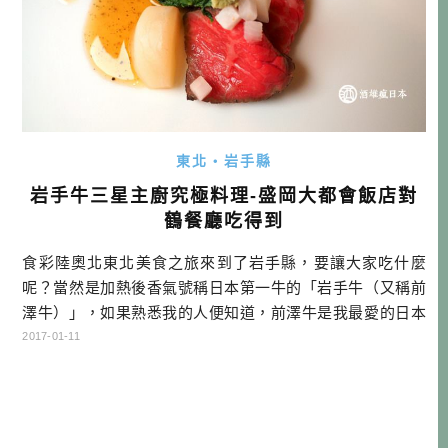
東北・岩手縣
岩手牛三星主廚究極料理-盛岡大都會飯店對
鶴餐廳吃得到
食彩陸奧北東北美食之旅來到了岩手縣，要讓大家吃什麼
呢？當然是加熱後香氣號稱日本第一牛的「岩手牛（又稱前
澤牛）」，如果熟悉我的人便知道，前澤牛是我最愛的日本
品牌牛肉，遠勝神戶、近江牛啊！…
2017-01-11