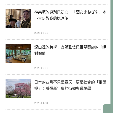
神樂坂的道別與初心：「酒たまねぎや」木
下大哥教我的選酒課
2026-05-01
深山裡的美學：安藤雅信與百草藝廊的「絕
對價值」
2026-05-01
日本的四月不只是春天，更是社會的「重開
機」：看懂新年度的街頭與職場學
2026-04-30