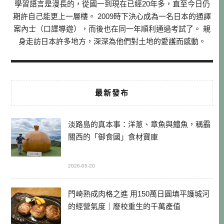
學習語言是漫長的，從國一到現在已經20年多，直至今日仍
期許自己能更上一層樓。 2009時下決心成為一名日本的通譯
案內士（口譯導遊），而後也在同一年順利通過考試了。 親
身走訪日本許多地方，深深為他們對土地的愛護而感動。
最新發布
淡路島的真本事：洋蔥、章魚與鱧魚，稱霸
關西的「御食國」食材寶庫
2026-05-20
門崎熟成肉格之進 用150萬日圓填平護城河
的經營氣度｜廢校重生的千萬產值