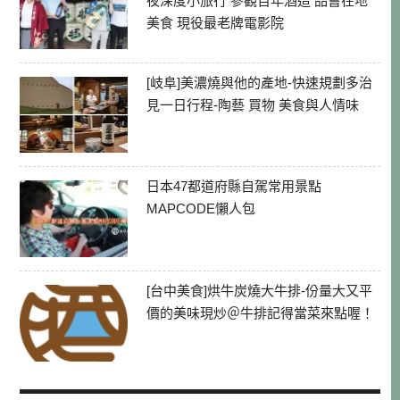
夜深度小旅行 參觀百年酒造 品嘗在地
美食 現役最老牌電影院
[岐阜]美濃燒與他的產地-快速規劃多治
見一日行程-陶藝 買物 美食與人情味
日本47都道府縣自駕常用景點
MAPCODE懶人包
[台中美食]烘牛炭燒大牛排-份量大又平
價的美味現炒＠牛排記得當菜來點喔！