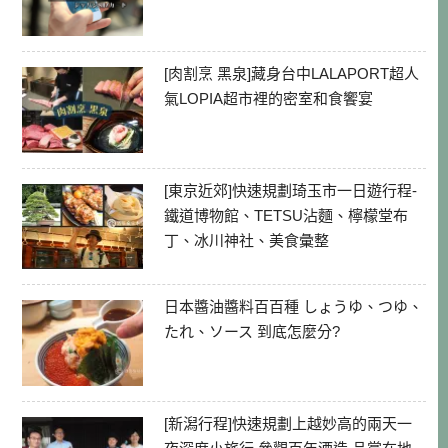
[肉割烹 黑泉]藏身台中LALAPORT超人
氣LOPIA超市裡的密室和食饗宴
[東京近郊]快速規劃琦玉市一日遊行程-
鐵道博物館、TETSU沾麵、檸檬堂布
丁、冰川神社、美食彙整
日本醬油醬料百百種 しょうゆ、つゆ、
たれ、ソース 到底怎麼分?
[新潟行程]快速規劃上越妙高的兩天一