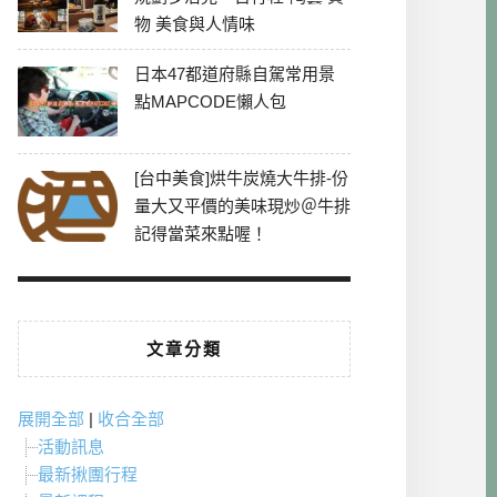
物 美食與人情味
日本47都道府縣自駕常用景
點MAPCODE懶人包
[台中美食]烘牛炭燒大牛排-份
量大又平價的美味現炒＠牛排
記得當菜來點喔！
文章分類
展開全部
|
收合全部
活動訊息
最新揪團行程