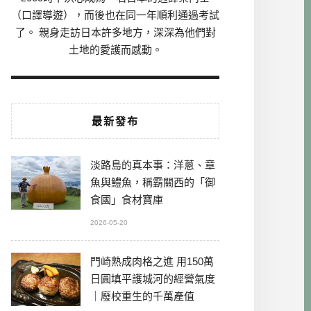
（口譯導遊），而後也在同一年順利通過考試
了。 親身走訪日本許多地方，深深為他們對
土地的愛護而感動。
最新發布
淡路島的真本事：洋蔥、章
魚與鱧魚，稱霸關西的「御
食國」食材寶庫
2026-05-20
門崎熟成肉格之進 用150萬
日圓填平護城河的經營氣度
｜廢校重生的千萬產值