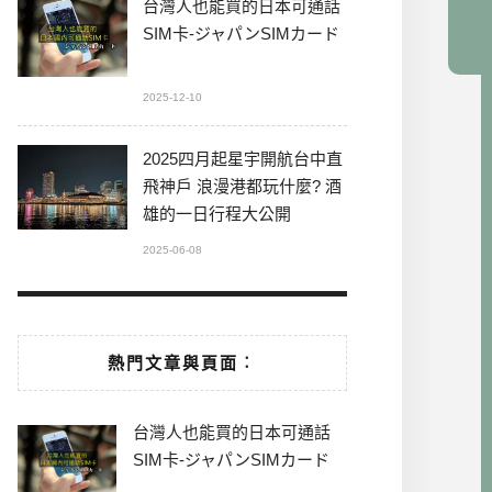
台灣人也能買的日本可通話
SIM卡-ジャパンSIMカード
2025-12-10
2025四月起星宇開航台中直
飛神戶 浪漫港都玩什麼? 酒
雄的一日行程大公開
2025-06-08
熱門文章與頁面︰
台灣人也能買的日本可通話
SIM卡-ジャパンSIMカード