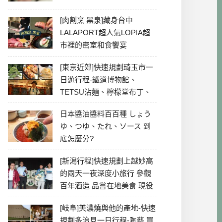
[肉割烹 黑泉]藏身台中
LALAPORT超人氣LOPIA超
市裡的密室和食饗宴
[東京近郊]快速規劃琦玉市一
日遊行程-鐵道博物館、
TETSU沾麵、檸檬堂布丁、
冰川神社、美食彙整
日本醬油醬料百百種 しょう
ゆ、つゆ、たれ、ソース 到
底怎麼分?
[新潟行程]快速規劃上越妙高
的兩天一夜深度小旅行 參觀
百年酒造 品嘗在地美食 現役
最老牌電影院
[岐阜]美濃燒與他的產地-快速
規劃多治見一日行程-陶藝 買