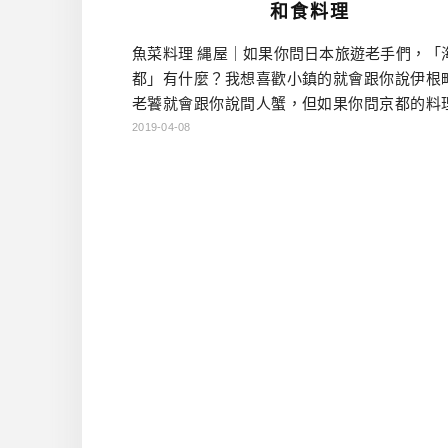
和食料理
魚菜料理 縄屋｜如果你問日本旅遊老手們，「
都」有什麼？我想喜歡小鎮的就會跟你說伊根
老饕就會跟你說間人蟹，但如果你問京都的料
他們會跟你說丹後半島是美食的寶庫。首次聽
2019-04-08
屋」，是因為台北祥雲龍吟餐廳，曾邀請繩屋
岡幸宣舉辦一場料理交流會及餐會，當時我雖
會參與到盛會，但就對這間店很有印象。 繩屋
後半島，跟仿洛陽京有著整然劃一街道，擁有
界遺產的京都市，在行政畫分 […]…