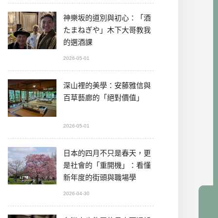
神樂坂的道別與初心：「酒
たまねぎや」木下大哥教我
的選酒課
2026-05-01
深山裡的美學：安藤雅信與
百草藝廊的「絕對價值」
2026-05-01
日本的四月不只是春天，更
是社會的「重開機」：看懂
新年度的街頭與職場學
2026-04-30