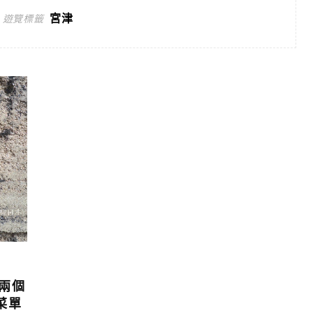
宮津
遊覽標籤
市兩個
菜單