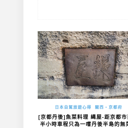
日本自駕旅遊心得
關西・京都府
[京都丹後]魚菜料理 縄屋-距京都
半小時車程只為一嚐丹後半島的無