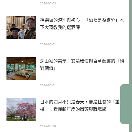
2026-05-03
神樂坂的道別與初心：「酒たまねぎや」木
下大哥教我的選酒課
2026-05-01
深山裡的美學：安藤雅信與百草藝廊的「絕
對價值」
2026-05-01
日本的四月不只是春天，更是社會的「重開
機」：看懂新年度的街頭與職場學
2026-04-30