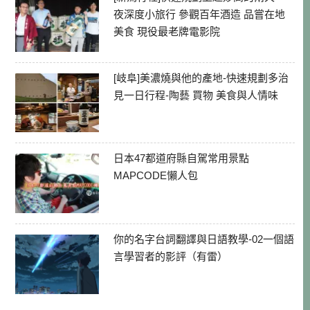
夜深度小旅行 參觀百年酒造 品嘗在地
美食 現役最老牌電影院
[岐阜]美濃燒與他的產地-快速規劃多治
見一日行程-陶藝 買物 美食與人情味
日本47都道府縣自駕常用景點
MAPCODE懶人包
你的名字台詞翻譯與日語教學-02一個語
言學習者的影評（有雷）