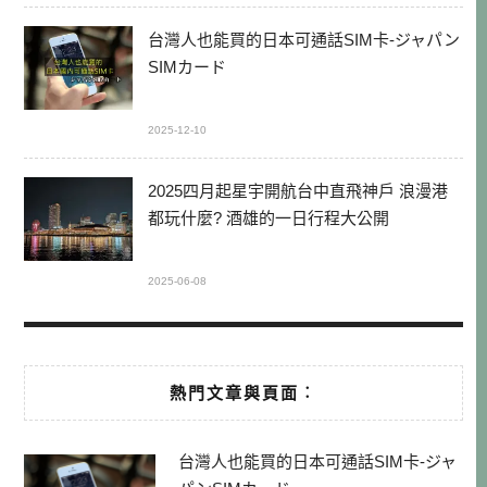
台灣人也能買的日本可通話SIM卡-ジャパン
SIMカード
2025-12-10
2025四月起星宇開航台中直飛神戶 浪漫港
都玩什麼? 酒雄的一日行程大公開
2025-06-08
熱門文章與頁面︰
台灣人也能買的日本可通話SIM卡-ジャ