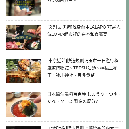
パンSIMカード
[肉割烹 黑泉]藏身台中LALAPORT超人
氣LOPIA超市裡的密室和食饗宴
[東京近郊]快速規劃琦玉市一日遊行程-
鐵道博物館、TETSU沾麵、檸檬堂布
丁、冰川神社、美食彙整
日本醬油醬料百百種 しょうゆ、つゆ、
たれ、ソース 到底怎麼分?
[新潟行程]快速規劃上越妙高的兩天一