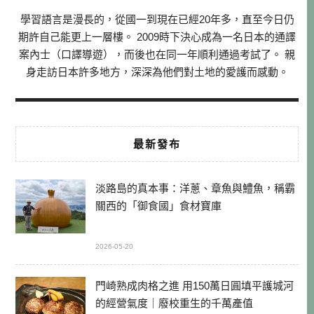
學習語言是漫長的，從國一到現在已經20年多，直至今日仍
期許自己能更上一層樓。 2009時下決心成為一名日本的通譯
案內士（口譯導遊），而後也在同一年順利通過考試了。 親
身走訪日本許多地方，深深為他們對土地的愛護而感動。
最新發布
淡路島的真本事：洋蔥、章魚與鱧魚，稱霸
關西的「御食國」食材寶庫
2026-05-20
門崎熟成肉格之進 用150萬日圓填平護城河
的經營氣度｜廢校重生的千萬產值