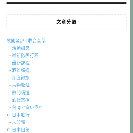
文章分類
展開全部
|
收合全部
活動訊息
最新揪團行程
最新課程
酒雄頻道
深度微旅
古物收藏
熱門精選
酒雄直播
台湾で食い倒れ
日本旅行
未分類
日本自駕