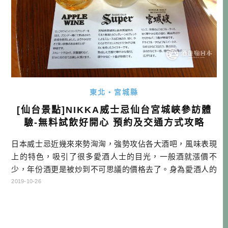
東北・宮城縣
[仙台景點]NIKKA威士忌仙台宮城峽參訪體
驗-無料試飲好開心 預約及交通方式攻略
日本威士忌近幾來來勢洶洶，強勢攻佔各大酒吧，風味表現
上的特色，吸引了很多愛酒人士的目光，一般酒就漲價不
少，年份酒更是被炒到不可思議的價格去了。身為愛酒人的
一員，又是常常訪日的自駕旅人，如果有機會訪問威士忌蒸
2019-10-26
餾所，我幾乎都不會放過。今天終於有機會來到NIKKA威士
忌在仙台的宮城峽蒸餾所，這裡也是NIKKA的第二個廠，比
北海道占地更大，設備更齊全。有興趣的朋友，可以跟著我