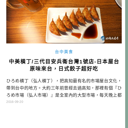
台中美食
中美橫丁/三代目安兵衛台灣1號店-日本屋台
原味來台，日式餃子超好吃
ひろめ横丁（弘人橫丁），把高知最有名的市場屋台文化，
帶到台中的地方。大約三年前曾經去過高知，那裡有個『ひ
ろめ市場（弘人市場）』是全室內的大型市場，每天晚上都
有在地人會聚集到這邊喝酒，裡面都是以小店家為主，大致
2016-09-20
上的方式，是到各個店家點自己喜歡的料理，然後在市場中
找個位子，自在的享用美食。跟三五好友，聊著沒營養的話
題、發些無謂的牢騷，弘人市場就是這樣一個度過日常的地