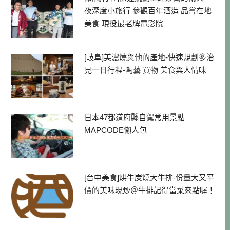
夜深度小旅行 參觀百年酒造 品嘗在地
美食 現役最老牌電影院
[岐阜]美濃燒與他的產地-快速規劃多治
見一日行程-陶藝 買物 美食與人情味
日本47都道府縣自駕常用景點
MAPCODE懶人包
[台中美食]烘牛炭燒大牛排-份量大又平
價的美味現炒＠牛排記得當菜來點喔！