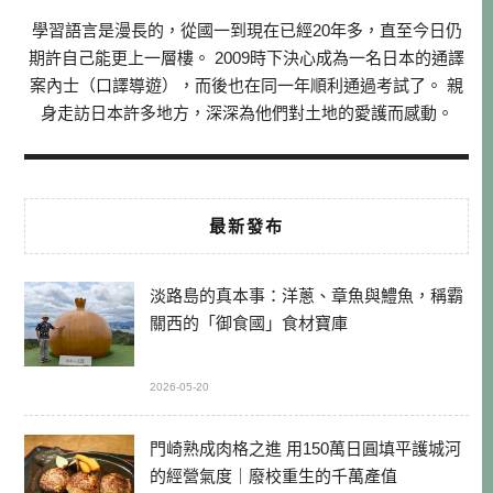
學習語言是漫長的，從國一到現在已經20年多，直至今日仍
期許自己能更上一層樓。 2009時下決心成為一名日本的通譯
案內士（口譯導遊），而後也在同一年順利通過考試了。 親
身走訪日本許多地方，深深為他們對土地的愛護而感動。
最新發布
淡路島的真本事：洋蔥、章魚與鱧魚，稱霸
關西的「御食國」食材寶庫
2026-05-20
門崎熟成肉格之進 用150萬日圓填平護城河
的經營氣度｜廢校重生的千萬產值