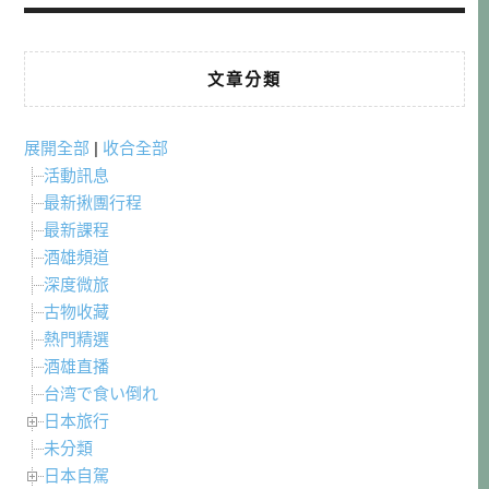
文章分類
展開全部
|
收合全部
活動訊息
最新揪團行程
最新課程
酒雄頻道
深度微旅
古物收藏
熱門精選
酒雄直播
台湾で食い倒れ
日本旅行
未分類
日本自駕