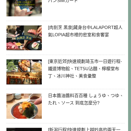
パンSIMカード
[肉割烹 黑泉]藏身台中LALAPORT超人
氣LOPIA超市裡的密室和食饗宴
[東京近郊]快速規劃琦玉市一日遊行程-
鐵道博物館、TETSU沾麵、檸檬堂布
丁、冰川神社、美食彙整
日本醬油醬料百百種 しょうゆ、つゆ、
たれ、ソース 到底怎麼分?
[新潟行程]快速規劃上越妙高的兩天一