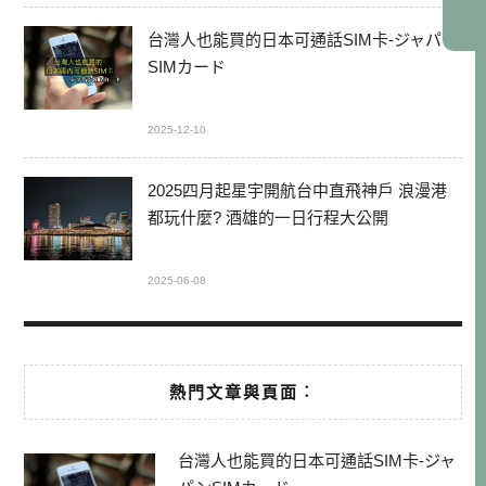
台灣人也能買的日本可通話SIM卡-ジャパン
SIMカード
2025-12-10
2025四月起星宇開航台中直飛神戶 浪漫港
都玩什麼? 酒雄的一日行程大公開
2025-06-08
熱門文章與頁面︰
台灣人也能買的日本可通話SIM卡-ジャ