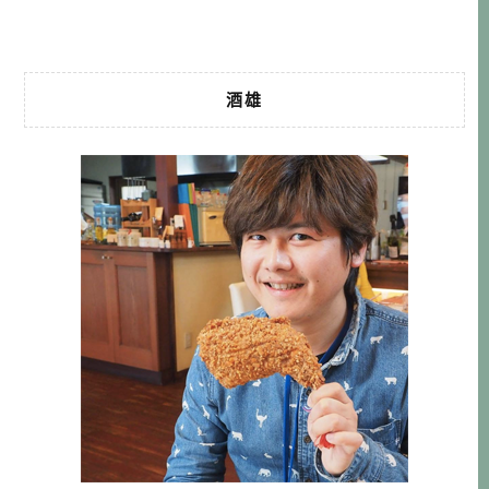
方。 「ひろめ横丁」 […]…
酒雄