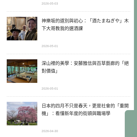
2026-05-03
神樂坂的道別與初心：「酒たまねぎや」木
下大哥教我的選酒課
2026-05-01
深山裡的美學：安藤雅信與百草藝廊的「絕
對價值」
2026-05-01
日本的四月不只是春天，更是社會的「重開
機」：看懂新年度的街頭與職場學
2026-04-30