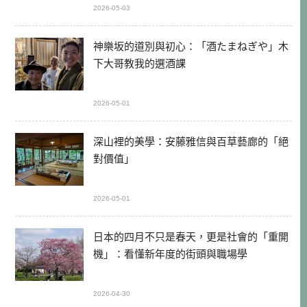
2026-05-03
神樂坂的道別與初心：「酒たまねぎや」木
下大哥教我的選酒課
2026-05-01
深山裡的美學：安藤雅信與百草藝廊的「絕
對價值」
2026-05-01
日本的四月不只是春天，更是社會的「重開
機」：看懂新年度的街頭與職場學
2026-04-30