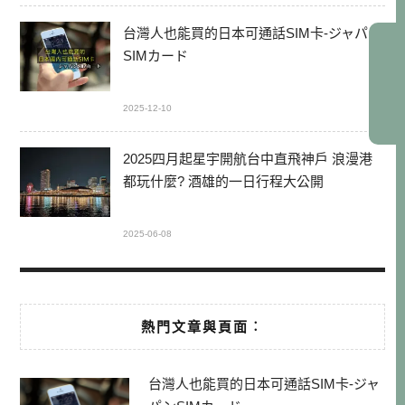
台灣人也能買的日本可通話SIM卡-ジャパン
SIMカード
2025-12-10
2025四月起星宇開航台中直飛神戶 浪漫港
都玩什麼? 酒雄的一日行程大公開
2025-06-08
熱門文章與頁面︰
台灣人也能買的日本可通話SIM卡-ジャ