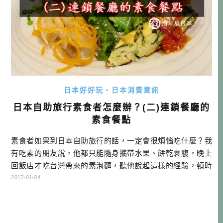
日本好好玩・日本消費資訊
日本自助旅行素食者怎麼辦？(二)連鎖餐廳的
素食餐點
素食者如果到日本自助旅行的話，一定會很煩惱吃什麼？我
有吃素的朋友說，他都只能隨身攜帶水果、餅乾裹腹，晚上
回飯店才吃台灣帶來的素泡麵，聽他說起這樣的經驗，頓時
感到非常的同情。…
2017-01-04