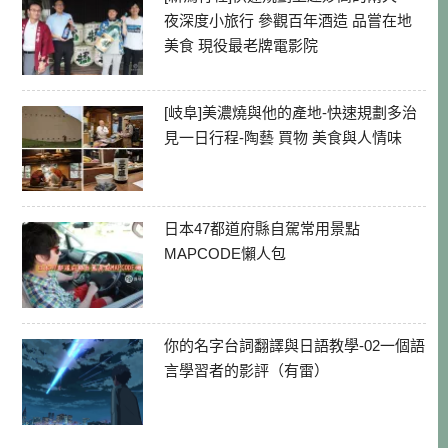
夜深度小旅行 參觀百年酒造 品嘗在地
美食 現役最老牌電影院
[岐阜]美濃燒與他的產地-快速規劃多治
見一日行程-陶藝 買物 美食與人情味
日本47都道府縣自駕常用景點
MAPCODE懶人包
你的名字台詞翻譯與日語教學-02一個語
言學習者的影評（有雷）