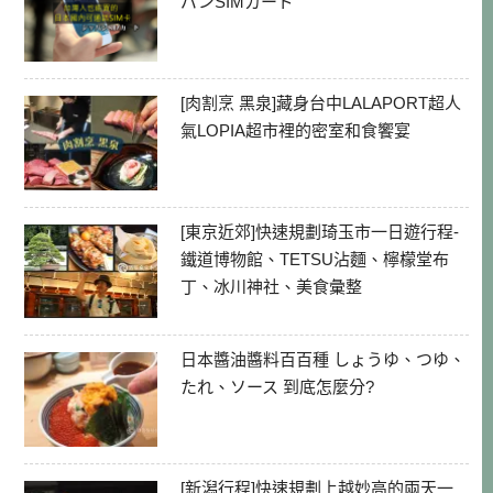
パンSIMカード
[肉割烹 黑泉]藏身台中LALAPORT超人
氣LOPIA超市裡的密室和食饗宴
[東京近郊]快速規劃琦玉市一日遊行程-
鐵道博物館、TETSU沾麵、檸檬堂布
丁、冰川神社、美食彙整
日本醬油醬料百百種 しょうゆ、つゆ、
たれ、ソース 到底怎麼分?
[新潟行程]快速規劃上越妙高的兩天一