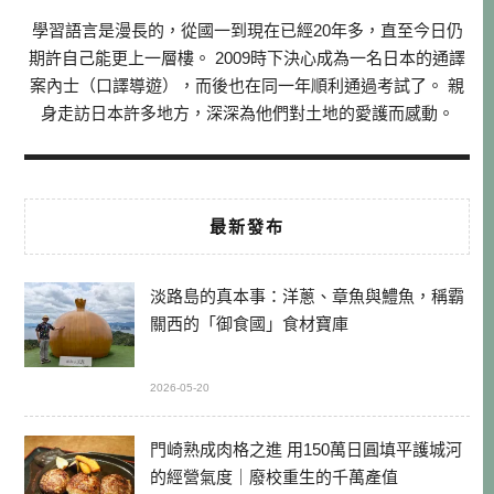
學習語言是漫長的，從國一到現在已經20年多，直至今日仍
期許自己能更上一層樓。 2009時下決心成為一名日本的通譯
案內士（口譯導遊），而後也在同一年順利通過考試了。 親
身走訪日本許多地方，深深為他們對土地的愛護而感動。
最新發布
淡路島的真本事：洋蔥、章魚與鱧魚，稱霸
關西的「御食國」食材寶庫
2026-05-20
門崎熟成肉格之進 用150萬日圓填平護城河
的經營氣度｜廢校重生的千萬產值