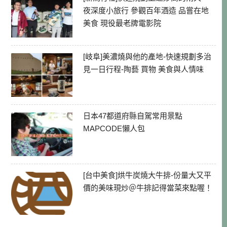
夜深度小旅行 參觀百年酒造 品嘗在地
美食 現役最老牌電影院
[岐阜]美濃燒與他的產地-快速規劃多治
見一日行程-陶藝 買物 美食與人情味
日本47都道府縣自駕常用景點
MAPCODE懶人包
[台中美食]烘牛炭燒大牛排-份量大又平
價的美味現炒＠牛排記得當菜來點喔！