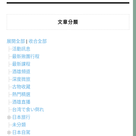
文章分類
展開全部
|
收合全部
活動訊息
最新揪團行程
最新課程
酒雄頻道
深度微旅
古物收藏
熱門精選
酒雄直播
台湾で食い倒れ
日本旅行
未分類
日本自駕