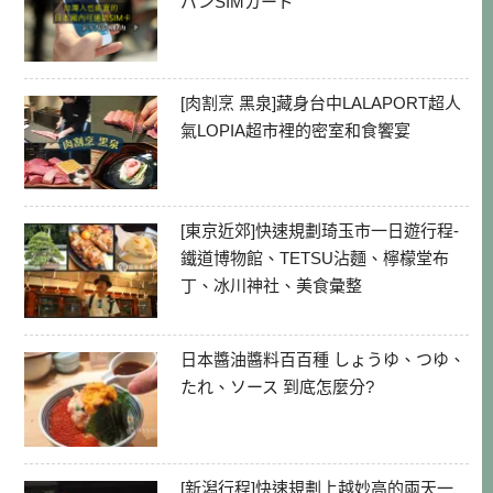
パンSIMカード
[肉割烹 黑泉]藏身台中LALAPORT超人
氣LOPIA超市裡的密室和食饗宴
[東京近郊]快速規劃琦玉市一日遊行程-
鐵道博物館、TETSU沾麵、檸檬堂布
丁、冰川神社、美食彙整
日本醬油醬料百百種 しょうゆ、つゆ、
たれ、ソース 到底怎麼分?
[新潟行程]快速規劃上越妙高的兩天一