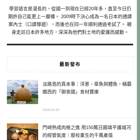
學習語言是漫長的，從國一到現在已經20年多，直至今日仍
期許自己能更上一層樓。 2009時下決心成為一名日本的通譯
案內士（口譯導遊），而後也在同一年順利通過考試了。 親
身走訪日本許多地方，深深為他們對土地的愛護而感動。
最新發布
淡路島的真本事：洋蔥、章魚與鱧魚，稱霸
關西的「御食國」食材寶庫
2026-05-20
門崎熟成肉格之進 用150萬日圓填平護城河
的經營氣度｜廢校重生的千萬產值