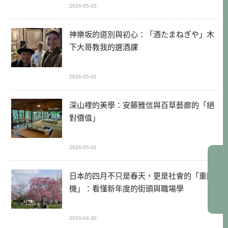
2026-05-03
神樂坂的道別與初心：「酒たまねぎや」木
下大哥教我的選酒課
2026-05-01
深山裡的美學：安藤雅信與百草藝廊的「絕
對價值」
2026-05-01
日本的四月不只是春天，更是社會的「重開
機」：看懂新年度的街頭與職場學
2026-04-30