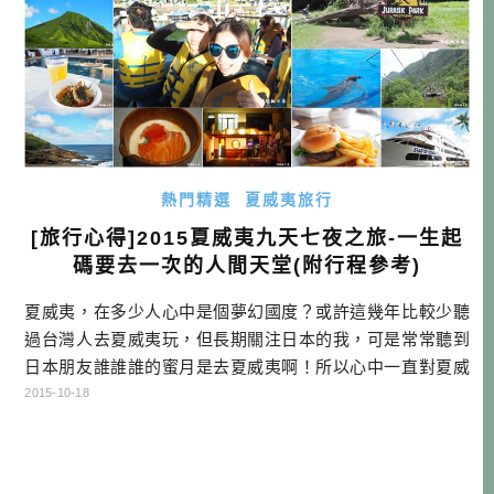
熱門精選
夏威夷旅行
[旅行心得]2015夏威夷九天七夜之旅-一生起
碼要去一次的人間天堂(附行程參考)
夏威夷，在多少人心中是個夢幻國度？或許這幾年比較少聽
過台灣人去夏威夷玩，但長期關注日本的我，可是常常聽到
日本朋友誰誰誰的蜜月是去夏威夷啊！所以心中一直對夏威
夷充滿了許多好奇。如同大家所知道的，我去過很多很多次
2015-10-18
沖繩，去過那麼多次沖繩之後，只要一聽到海島度假，不由
得就會拿沖繩來做比較。在我心中沖繩的地位，是那麼的神
聖不可侵犯！噢，好像有點言重，不過我真的想表達的是，