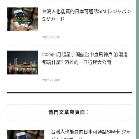
台灣人也能買的日本可通話SIM卡-ジャパン
SIMカード
2025-12-10
2025四月起星宇開航台中直飛神戶 浪漫港
都玩什麼? 酒雄的一日行程大公開
2025-06-08
熱門文章與頁面︰
台灣人也能買的日本可通話SIM卡-ジャ