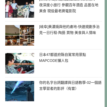
夜深度小旅行 參觀百年酒造 品嘗在地
美食 現役最老牌電影院
[岐阜]美濃燒與他的產地-快速規劃多治
見一日行程-陶藝 買物 美食與人情味
日本47都道府縣自駕常用景點
MAPCODE懶人包
你的名字台詞翻譯與日語教學-02一個語
言學習者的影評（有雷）