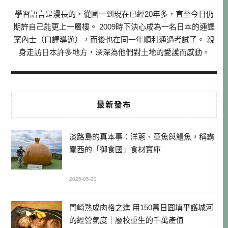
學習語言是漫長的，從國一到現在已經20年多，直至今日仍
期許自己能更上一層樓。 2009時下決心成為一名日本的通譯
案內士（口譯導遊），而後也在同一年順利通過考試了。 親
身走訪日本許多地方，深深為他們對土地的愛護而感動。
最新發布
淡路島的真本事：洋蔥、章魚與鱧魚，稱霸
關西的「御食國」食材寶庫
2026-05-20
門崎熟成肉格之進 用150萬日圓填平護城河
的經營氣度｜廢校重生的千萬產值