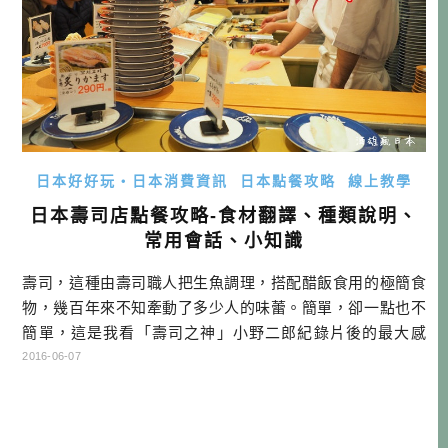
日本好好玩・日本消費資訊
日本點餐攻略
線上教學
日本壽司店點餐攻略-食材翻譯、種類說明、
常用會話、小知識
壽司，這種由壽司職人把生魚調理，搭配醋飯食用的極簡食
物，幾百年來不知牽動了多少人的味蕾。簡單，卻一點也不
簡單，這是我看「壽司之神」小野二郎紀錄片後的最大感
想。那美味的背後，是千錘百鍊的高超技術，也是壽司職人
2016-06-07
靈魂的淬鍊。不知道各位旅日的玩家，是不是跟我一樣很著
迷於這象徵日本的食物呢？每到日本的時候，不管是回轉壽
司，還是不轉的壽司，有機會一定要進去品嚐一下，哪怕只