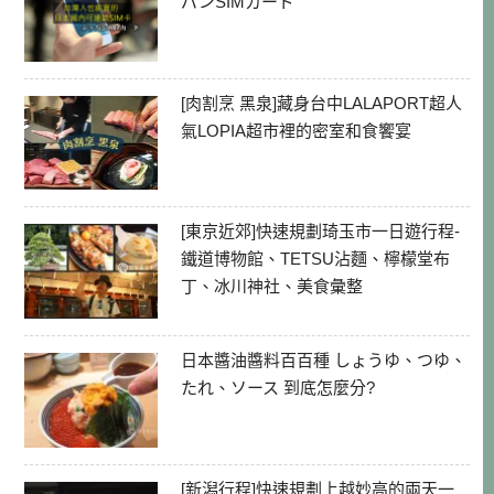
パンSIMカード
[肉割烹 黑泉]藏身台中LALAPORT超人
氣LOPIA超市裡的密室和食饗宴
[東京近郊]快速規劃琦玉市一日遊行程-
鐵道博物館、TETSU沾麵、檸檬堂布
丁、冰川神社、美食彙整
日本醬油醬料百百種 しょうゆ、つゆ、
たれ、ソース 到底怎麼分?
[新潟行程]快速規劃上越妙高的兩天一