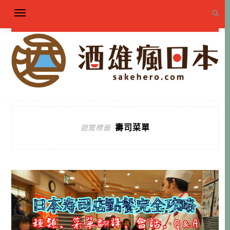
壽司菜單
遊覽標籤