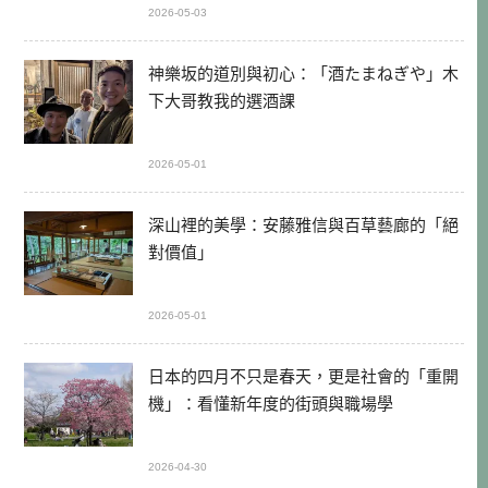
2026-05-03
神樂坂的道別與初心：「酒たまねぎや」木
下大哥教我的選酒課
2026-05-01
深山裡的美學：安藤雅信與百草藝廊的「絕
對價值」
2026-05-01
日本的四月不只是春天，更是社會的「重開
機」：看懂新年度的街頭與職場學
2026-04-30