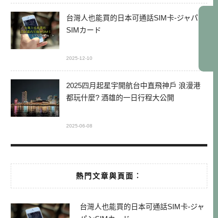
台灣人也能買的日本可通話SIM卡-ジャパン
SIMカード
2025-12-10
2025四月起星宇開航台中直飛神戶 浪漫港
都玩什麼? 酒雄的一日行程大公開
2025-06-08
熱門文章與頁面︰
台灣人也能買的日本可通話SIM卡-ジャ