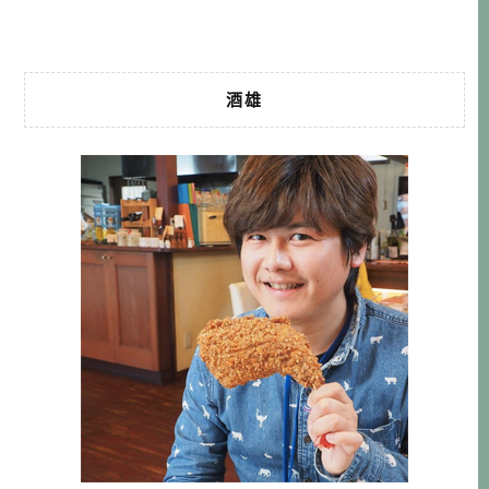
吃個2、3盤，享受短暫而至福的片刻。 […]…
酒雄