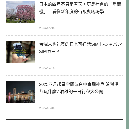
日本的四月不只是春天，更是社會的「重開
機」：看懂新年度的街頭與職場學
2026-04-30
台灣人也能買的日本可通話SIM卡-ジャパン
SIMカード
2025-12-10
2025四月起星宇開航台中直飛神戶 浪漫港
都玩什麼? 酒雄的一日行程大公開
2025-06-08