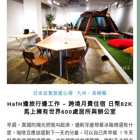
獲得的經驗。12/13， […]…
日本自駕旅遊心得
九州・長崎縣
HafH邊旅行邊工作 – 跨境月費住宿 日幣82K
馬上擁有世界600處居所與辦公室
早晨，異國的陽光把我叫起床，邊刷牙邊想著冰箱裡還有什
麼，咖啡豆應該還剩下一天的分量，可以自己弄早餐 ！今天