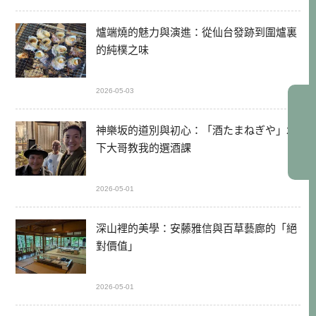
爐端燒的魅力與演進：從仙台發跡到圍爐裏
的純樸之味
2026-05-03
神樂坂的道別與初心：「酒たまねぎや」木
下大哥教我的選酒課
2026-05-01
深山裡的美學：安藤雅信與百草藝廊的「絕
對價值」
2026-05-01