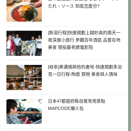
たれ、ソース 到底怎麼分?
[新潟行程]快速規劃上越妙高的兩天一
夜深度小旅行 參觀百年酒造 品嘗在地
美食 現役最老牌電影院
[岐阜]美濃燒與他的產地-快速規劃多治
見一日行程-陶藝 買物 美食與人情味
日本47都道府縣自駕常用景點
MAPCODE懶人包