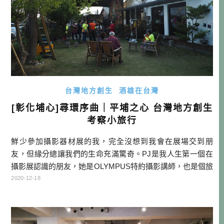
台灣地方創生
酒雄在台灣
[彰化埔心]尋環序曲｜平埔之心 台灣地方創生
考察小旅行
鮮少參加攝影器材展的我，完全沒想到我會在展場交到朋
友，但緣分總讓我們的生命充滿驚奇。PJ是我人生第一個在
攝影展認識的朋友，她是OLYMPUS特約攝影講師，也是個旅
人，特別擅長青海藏區，若不是疫情，她一年之間總有兩個
2020-12-18
月，會在藏區，紀錄著美好的人事物。 某日聽聞好友PJ在彰
化埔心籌畫一個攝影展，其背後是一個地方創生計劃，希望
我可以參加，除了可以看看她的成果，也想聽聽我在日本所