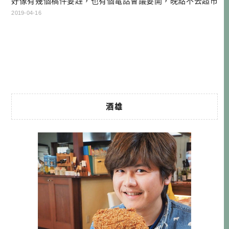
好像有幾個稿件要趕，也有個電話會議要開，晚點不去超市
買氣泡水的話，晚上就沒有調酒可以喝了。不過在那之前，
2019-04-16
還是先拿起相機，對著窗外的美景拍了幾張－－你會嚮往這
樣的生活方式嗎？ 邊工作邊旅行，邊旅行邊工作，一向是我
個人的夢想與目標。自從把寫作納入我的事業版圖之後，深
深覺得一直窩在家裡不是辦法。畢 […]…
酒雄