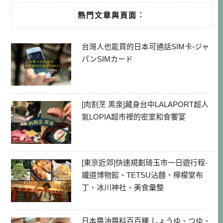
熱門文章與頁面︰
台灣人也能買的日本可通話SIM卡-ジャ
パンSIMカード
[肉割烹 黑泉]藏身台中LALAPORT超人
氣LOPIA超市裡的密室和食饗宴
[東京近郊]快速規劃琦玉市一日遊行程-
鐵道博物館、TETSU沾麵、檸檬堂布
丁、冰川神社、美食彙整
日本醬油醬料百百種 しょうゆ、つゆ、