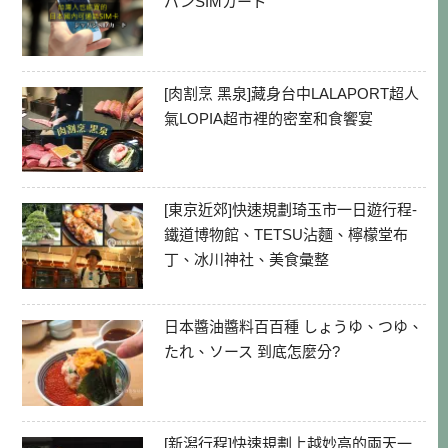
パンSIMカード
[肉割烹 黑泉]藏身台中LALAPORT超人
氣LOPIA超市裡的密室和食饗宴
[東京近郊]快速規劃琦玉市一日遊行程-
鐵道博物館、TETSU沾麵、檸檬堂布
丁、冰川神社、美食彙整
日本醬油醬料百百種 しょうゆ、つゆ、
たれ、ソース 到底怎麼分?
[新潟行程]快速規劃上越妙高的兩天一