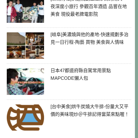
夜深度小旅行 參觀百年酒造 品嘗在地
美食 現役最老牌電影院
[岐阜]美濃燒與他的產地-快速規劃多治
見一日行程-陶藝 買物 美食與人情味
日本47都道府縣自駕常用景點
MAPCODE懶人包
[台中美食]烘牛炭燒大牛排-份量大又平
價的美味現炒＠牛排記得當菜來點喔！