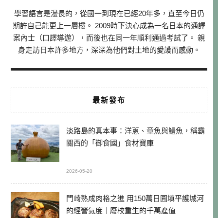
學習語言是漫長的，從國一到現在已經20年多，直至今日仍
期許自己能更上一層樓。 2009時下決心成為一名日本的通譯
案內士（口譯導遊），而後也在同一年順利通過考試了。 親
身走訪日本許多地方，深深為他們對土地的愛護而感動。
最新發布
淡路島的真本事：洋蔥、章魚與鱧魚，稱霸
關西的「御食國」食材寶庫
2026-05-20
門崎熟成肉格之進 用150萬日圓填平護城河
的經營氣度｜廢校重生的千萬產值