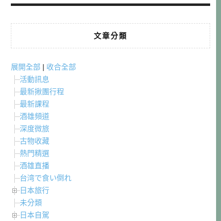
文章分類
展開全部
|
收合全部
活動訊息
最新揪團行程
最新課程
酒雄頻道
深度微旅
古物收藏
熱門精選
酒雄直播
台湾で食い倒れ
日本旅行
未分類
日本自駕