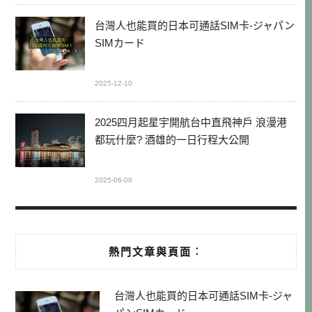
台灣人也能買的日本可通話SIM卡-ジャパン
SIMカード
2025-12-10
2025四月起星宇開航台中直飛神戶 浪漫港
都玩什麼? 酒雄的一日行程大公開
2025-06-08
熱門文章與頁面︰
台灣人也能買的日本可通話SIM卡-ジャ