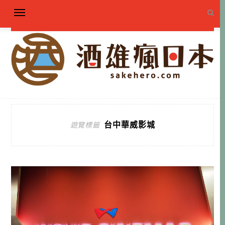
台中華威影城
遊覽標籤