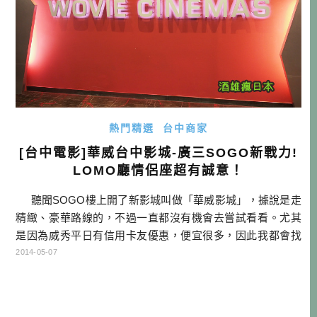
熱門精選
台中商家
[台中電影]華威台中影城-廣三SOGO新戰力!
LOMO廳情侶座超有誠意！
聽聞SOGO樓上開了新影城叫做「華威影城」，據說是走
精緻、豪華路線的，不過一直都沒有機會去嘗試看看。尤其
是因為威秀平日有信用卡友優惠，便宜很多，因此我都會找
個平日白天，再找電影咖一起去看。所以對於更貴的華威，
2014-05-07
一直敬謝不敏。但想不到機會很快就來了，因為一部電影，
我走進了華威。 「利休にたずねよ（一代茶聖千利休）」
描寫日本茶聖「千利休」傳奇一生，不但席捲了那紛紛擾擾