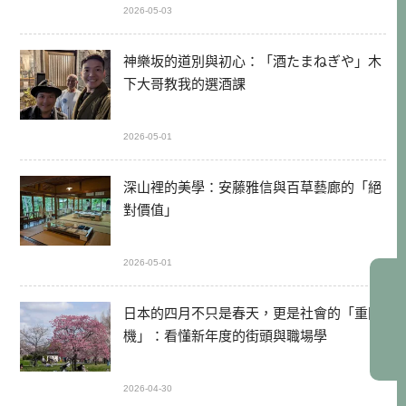
2026-05-03
神樂坂的道別與初心：「酒たまねぎや」木
下大哥教我的選酒課
2026-05-01
深山裡的美學：安藤雅信與百草藝廊的「絕
對價值」
2026-05-01
日本的四月不只是春天，更是社會的「重開
機」：看懂新年度的街頭與職場學
2026-04-30