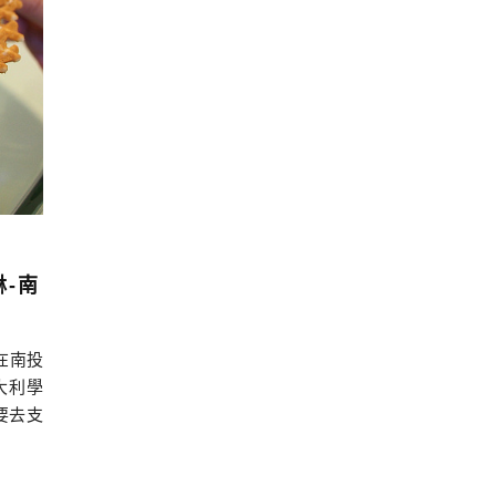
淋-南
在南投
大利學
要去支
中新開
OW，竟