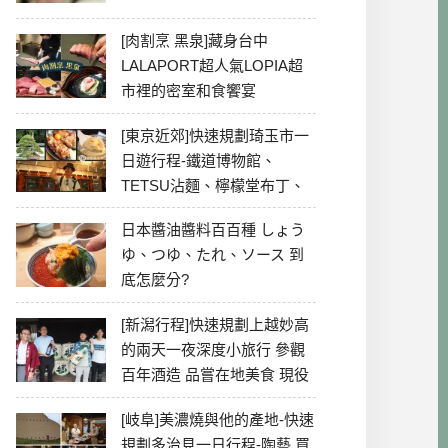
[肉割烹 黑泉]藏身台中
LALAPORT超人氣LOPIA超
市裡的密室和食饗宴
[東京近郊]快速規劃琦玉市一
日遊行程-鐵道博物館、
TETSU沾麵、檸檬堂布丁、
冰川神社、美食彙整
日本醬油醬料百百種 しょう
ゆ、つゆ、たれ、ソース 到
底怎麼分?
[新潟行程]快速規劃上越妙高
的兩天一夜深度小旅行 參觀
百年酒造 品嘗在地美食 現役
最老牌電影院
[岐阜]美濃燒與他的產地-快速
規劃多治見一日行程-陶藝 買