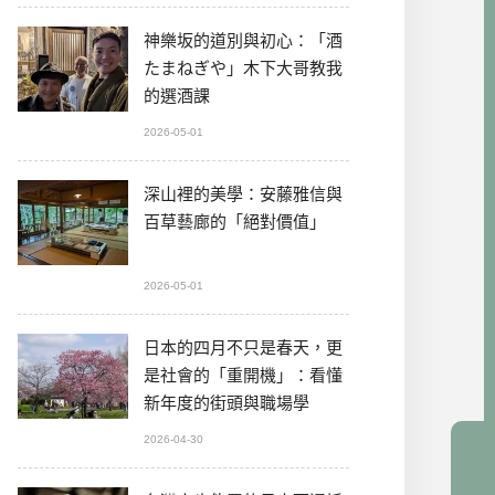
神樂坂的道別與初心：「酒
たまねぎや」木下大哥教我
的選酒課
2026-05-01
深山裡的美學：安藤雅信與
百草藝廊的「絕對價值」
2026-05-01
日本的四月不只是春天，更
是社會的「重開機」：看懂
新年度的街頭與職場學
2026-04-30