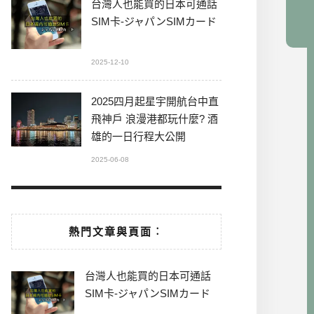
台灣人也能買的日本可通話
SIM卡-ジャパンSIMカード
2025-12-10
2025四月起星宇開航台中直
飛神戶 浪漫港都玩什麼? 酒
雄的一日行程大公開
2025-06-08
熱門文章與頁面︰
台灣人也能買的日本可通話
SIM卡-ジャパンSIMカード