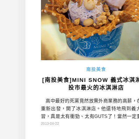
南投美食
[南投美食]MINI SNOW 義式冰淇
投市最火的冰淇淋店
高中最好的死黨竟然放棄外商業務的高薪，
重新出發，開了冰淇淋店。他還特地飛到義
習，真是太有衝勁、太有GUTS了！當然一定
持一下，也看看他的手藝怎麼樣囉！ 從台
2013-06-22
好的74號快速道路，從我家門口開到MINI-SN