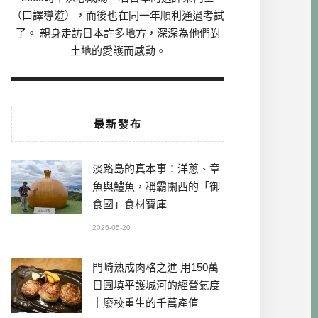
（口譯導遊），而後也在同一年順利通過考試
了。 親身走訪日本許多地方，深深為他們對
土地的愛護而感動。
最新發布
淡路島的真本事：洋蔥、章
魚與鱧魚，稱霸關西的「御
食國」食材寶庫
2026-05-20
門崎熟成肉格之進 用150萬
日圓填平護城河的經營氣度
｜廢校重生的千萬產值