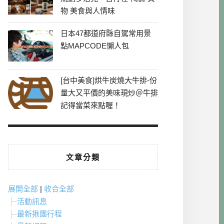
物 美食與人情味
日本47都道府縣自駕常用景
點MAPCODE懶人包
[台中美食]烘牛炭燒大牛排-份
量大又平價的美味現炒＠牛排
記得當菜來點喔！
文章分類
展開全部
|
收合全部
活動訊息
最新揪團行程