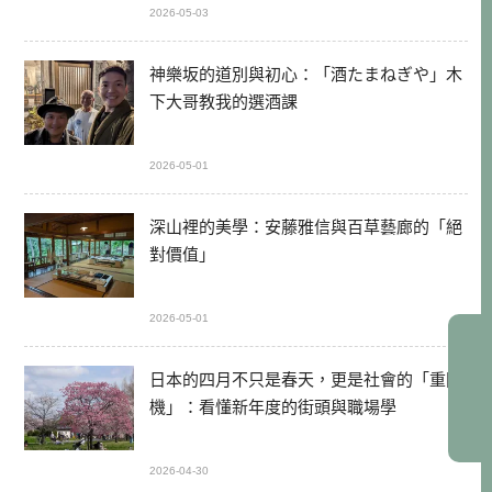
2026-05-03
神樂坂的道別與初心：「酒たまねぎや」木
下大哥教我的選酒課
2026-05-01
深山裡的美學：安藤雅信與百草藝廊的「絕
對價值」
2026-05-01
日本的四月不只是春天，更是社會的「重開
機」：看懂新年度的街頭與職場學
2026-04-30