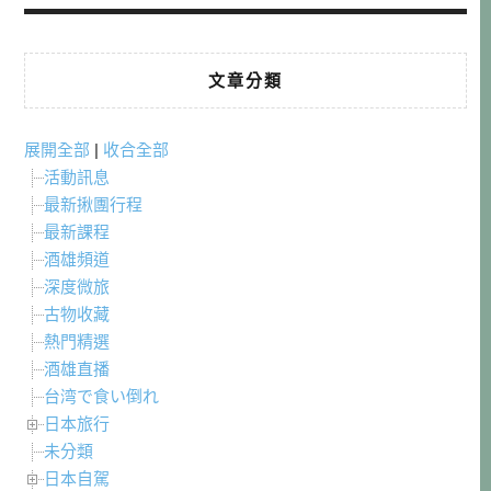
文章分類
展開全部
|
收合全部
活動訊息
最新揪團行程
最新課程
酒雄頻道
深度微旅
古物收藏
熱門精選
酒雄直播
台湾で食い倒れ
日本旅行
未分類
日本自駕