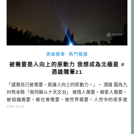
酒雄隨筆
熱門精選
被需要是人向上的原動力 我想成為北極星 #
酒雄隨筆21
「感覺自己被需要，是讓人向上的原動力。」－ 酒雄 圖為九
州熊本縣「南阿蘇ルナ天文台」 被情人需要，被家人需要，
被組織需要，被社會需要，被世界需要。人世中的很多進
步，並不是源自於「必要」，而是「滿足想像」。 如果是個
2020-11-13
人一點小小不方便、不滿意，忍耐一下就過了。但為了讓重
要的人開心，為了讓愛的人安心，為了讓尊敬的人也能尊敬
自己，我們就能永遠充滿向前衝的力氣。 最喜歡Aimer的歌其