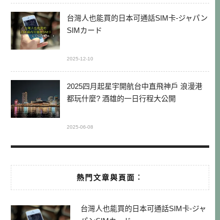
台灣人也能買的日本可通話SIM卡-ジャパン
SIMカード
2025-12-10
2025四月起星宇開航台中直飛神戶 浪漫港
都玩什麼? 酒雄的一日行程大公開
2025-06-08
熱門文章與頁面︰
台灣人也能買的日本可通話SIM卡-ジャ