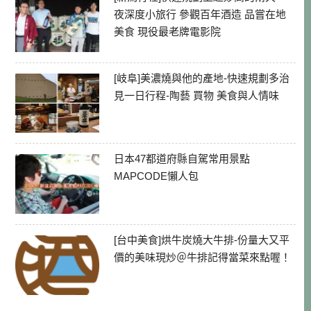
夜深度小旅行 參觀百年酒造 品嘗在地
美食 現役最老牌電影院
[岐阜]美濃燒與他的產地-快速規劃多治
見一日行程-陶藝 買物 美食與人情味
日本47都道府縣自駕常用景點
MAPCODE懶人包
[台中美食]烘牛炭燒大牛排-份量大又平
價的美味現炒＠牛排記得當菜來點喔！