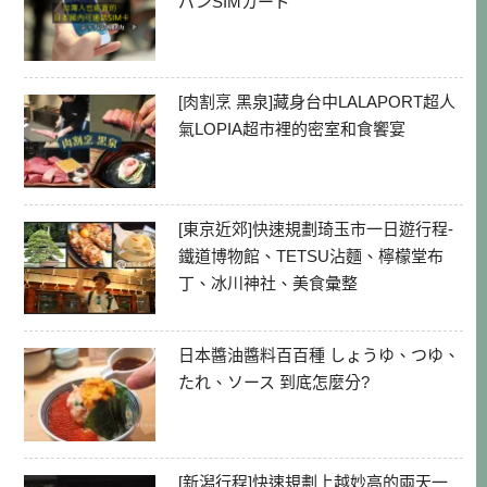
パンSIMカード
[肉割烹 黑泉]藏身台中LALAPORT超人
氣LOPIA超市裡的密室和食饗宴
[東京近郊]快速規劃琦玉市一日遊行程-
鐵道博物館、TETSU沾麵、檸檬堂布
丁、冰川神社、美食彙整
日本醬油醬料百百種 しょうゆ、つゆ、
たれ、ソース 到底怎麼分?
[新潟行程]快速規劃上越妙高的兩天一