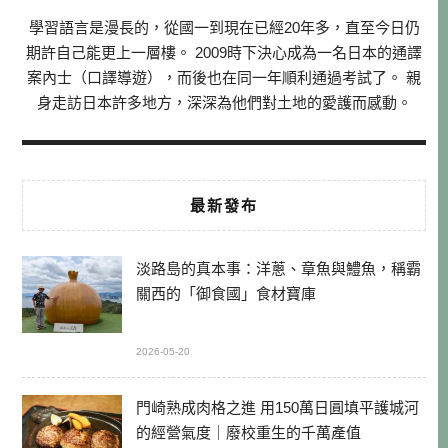
學習語言是漫長的，從國一到現在已經20年多，直至今日仍
期許自己能更上一層樓。 2009時下決心成為一名日本的通譯
案內士（口譯導遊），而後也在同一年順利通過考試了。 親
身走訪日本許多地方，深深為他們對土地的愛護而感動。
最新發布
淡路島的真本事：洋蔥、章魚與鱧魚，稱霸
關西的「御食國」食材寶庫
2026-05-20
門崎熟成肉格之進 用150萬日圓填平護城河
的經營氣度｜廢校重生的千萬產值