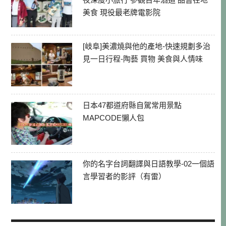
美食 現役最老牌電影院
[岐阜]美濃燒與他的產地-快速規劃多治
見一日行程-陶藝 買物 美食與人情味
日本47都道府縣自駕常用景點
MAPCODE懶人包
你的名字台詞翻譯與日語教學-02一個語
言學習者的影評（有雷）