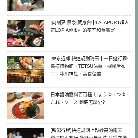
[肉割烹 黑泉]藏身台中LALAPORT超人
氣LOPIA超市裡的密室和食饗宴
[東京近郊]快速規劃琦玉市一日遊行程-
鐵道博物館、TETSU沾麵、檸檬堂布
丁、冰川神社、美食彙整
日本醬油醬料百百種 しょうゆ、つゆ、
たれ、ソース 到底怎麼分?
[新潟行程]快速規劃上越妙高的兩天一
夜深度小旅行 參觀百年酒造 品嘗在地