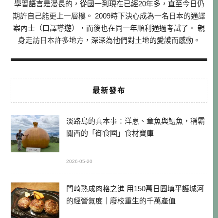
學習語言是漫長的，從國一到現在已經20年多，直至今日仍
期許自己能更上一層樓。 2009時下決心成為一名日本的通譯
案內士（口譯導遊），而後也在同一年順利通過考試了。 親
身走訪日本許多地方，深深為他們對土地的愛護而感動。
最新發布
淡路島的真本事：洋蔥、章魚與鱧魚，稱霸
關西的「御食國」食材寶庫
2026-05-20
門崎熟成肉格之進 用150萬日圓填平護城河
的經營氣度｜廢校重生的千萬產值