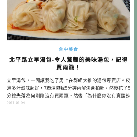
台中美食
北平路立早湯包-令人驚豔的美味湯包，記得
買兩籠！
立早湯包，一間讓我吃了馬上在群組大推的湯包專賣店。皮
薄多汁滋味超好，7顆湯包我5分鐘內解決含拍照，然後花了5
分鐘失落為何剛剛沒有買兩籠。然後「為什麼你沒有賣酸辣
湯？」，是跟我一樣的粉絲們心中共同的疑問！…
2017-01-04