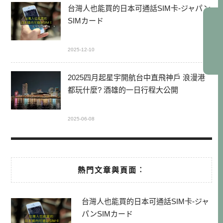
台灣人也能買的日本可通話SIM卡-ジャパン
SIMカード
2025-12-10
2025四月起星宇開航台中直飛神戶 浪漫港
都玩什麼? 酒雄的一日行程大公開
2025-06-08
熱門文章與頁面︰
台灣人也能買的日本可通話SIM卡-ジャ
パンSIMカード