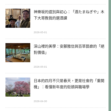
神樂坂的道別與初心：「酒たまねぎや」木
下大哥教我的選酒課
2026-05-01
深山裡的美學：安藤雅信與百草藝廊的「絕
對價值」
2026-05-01
日本的四月不只是春天，更是社會的「重開
機」：看懂新年度的街頭與職場學
2026-04-30