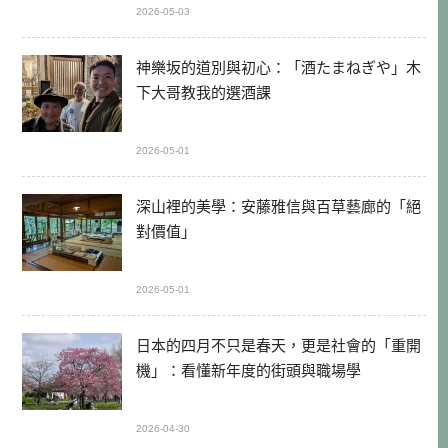
2026-05-03
神樂坂的道別與初心：「酒たまねぎや」木
下大哥教我的選酒課
2026-05-01
深山裡的美學：安藤雅信與百草藝廊的「絕
對價值」
2026-05-01
日本的四月不只是春天，更是社會的「重開
機」：看懂新年度的街頭與職場學
2026-04-30