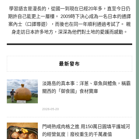
學習語言是漫長的，從國一到現在已經20年多，直至今日仍
期許自己能更上一層樓。 2009時下決心成為一名日本的通譯
案內士（口譯導遊），而後也在同一年順利通過考試了。 親
身走訪日本許多地方，深深為他們對土地的愛護而感動。
最新發布
淡路島的真本事：洋蔥、章魚與鱧魚，稱霸
關西的「御食國」食材寶庫
2026-05-20
門崎熟成肉格之進 用150萬日圓填平護城河
的經營氣度｜廢校重生的千萬產值