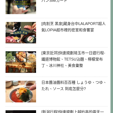
パンSIMカード
[肉割烹 黑泉]藏身台中LALAPORT超人
氣LOPIA超市裡的密室和食饗宴
[東京近郊]快速規劃琦玉市一日遊行程-
鐵道博物館、TETSU沾麵、檸檬堂布
丁、冰川神社、美食彙整
日本醬油醬料百百種 しょうゆ、つゆ、
たれ、ソース 到底怎麼分?
[新潟行程]快速規劃上越妙高的兩天一