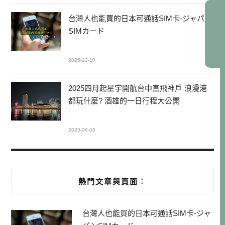
台灣人也能買的日本可通話SIM卡-ジャパン
SIMカード
2025-12-10
2025四月起星宇開航台中直飛神戶 浪漫港
都玩什麼? 酒雄的一日行程大公開
2025-06-08
熱門文章與頁面︰
台灣人也能買的日本可通話SIM卡-ジャ