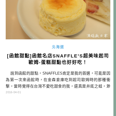
北海道
[函館甜點]函館名店SNAFFLE’S超美味起司
歐姆-蛋糕甜點也好好吃！
說到函館的甜點，SNAFFLES肯定是我的首選，可能是因
為第一次來函館時，在金森倉庫吃到起司歐姆時的那種衝
擊，當時覺得在台灣不愛吃甜食的我，還真是井底之蛙，渺
小的可以。這次到函館，正好有個40分鐘的空檔，我馬上想
2016-04-01
到的，就是要來店裡吃看看其他甜點囉！ 這間分店在函館
車站前，大門商店街附近，一樓是蛋糕櫥窗，二樓是咖啡
館，也可以只點 […]…