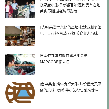
夜深度小旅行 參觀百年酒造 品嘗在地
美食 現役最老牌電影院
[岐阜]美濃燒與他的產地-快速規劃多治
見一日行程-陶藝 買物 美食與人情味
日本47都道府縣自駕常用景點
MAPCODE懶人包
[台中美食]烘牛炭燒大牛排-份量大又平
價的美味現炒＠牛排記得當菜來點喔！