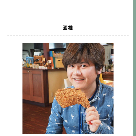
有一點鹹味，然後麻糬 […]…
酒雄