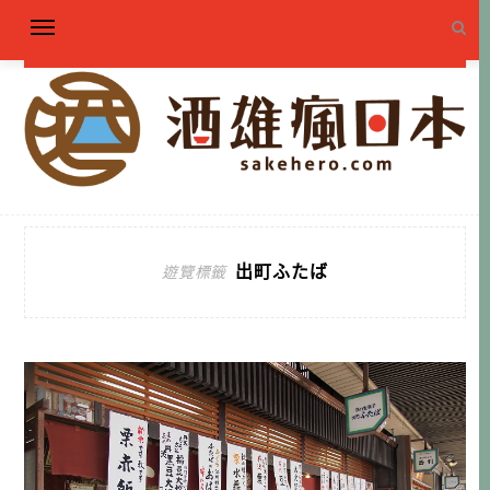
出町ふたば
遊覽標籤