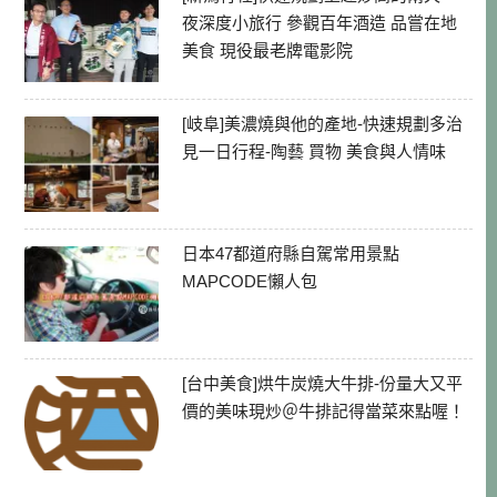
夜深度小旅行 參觀百年酒造 品嘗在地
美食 現役最老牌電影院
[岐阜]美濃燒與他的產地-快速規劃多治
見一日行程-陶藝 買物 美食與人情味
日本47都道府縣自駕常用景點
MAPCODE懶人包
[台中美食]烘牛炭燒大牛排-份量大又平
價的美味現炒＠牛排記得當菜來點喔！