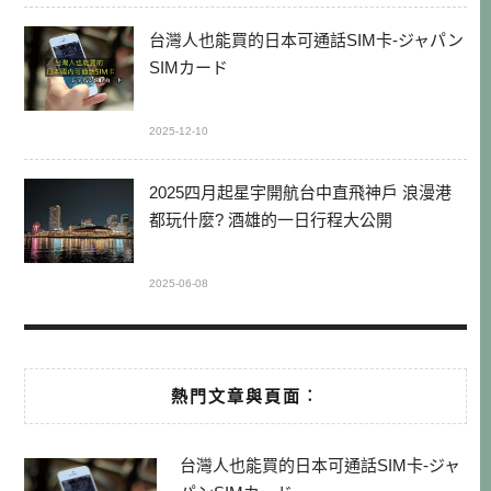
台灣人也能買的日本可通話SIM卡-ジャパン
SIMカード
2025-12-10
2025四月起星宇開航台中直飛神戶 浪漫港
都玩什麼? 酒雄的一日行程大公開
2025-06-08
熱門文章與頁面︰
台灣人也能買的日本可通話SIM卡-ジャ