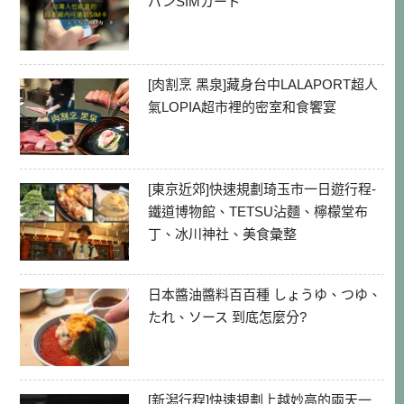
パンSIMカード
[肉割烹 黑泉]藏身台中LALAPORT超人
氣LOPIA超市裡的密室和食饗宴
[東京近郊]快速規劃琦玉市一日遊行程-
鐵道博物館、TETSU沾麵、檸檬堂布
丁、冰川神社、美食彙整
日本醬油醬料百百種 しょうゆ、つゆ、
たれ、ソース 到底怎麼分?
[新潟行程]快速規劃上越妙高的兩天一