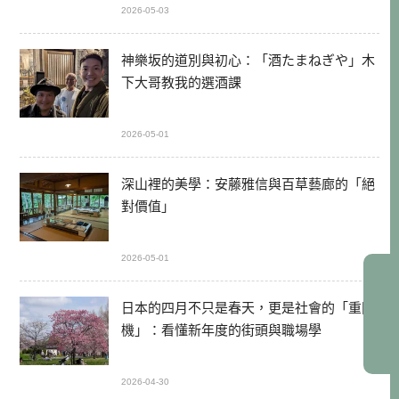
2026-05-03
神樂坂的道別與初心：「酒たまねぎや」木
下大哥教我的選酒課
2026-05-01
深山裡的美學：安藤雅信與百草藝廊的「絕
對價值」
2026-05-01
日本的四月不只是春天，更是社會的「重開
機」：看懂新年度的街頭與職場學
2026-04-30