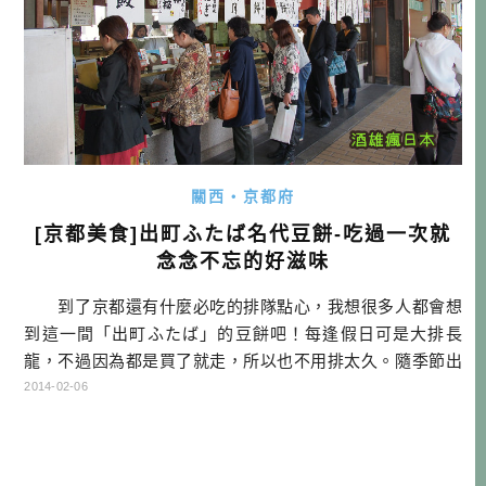
關西・京都府
[京都美食]出町ふたば名代豆餅-吃過一次就
念念不忘的好滋味
到了京都還有什麼必吃的排隊點心，我想很多人都會想
到這一間「出町ふたば」的豆餅吧！每逢假日可是大排長
龍，不過因為都是買了就走，所以也不用排太久。隨季節出
的甜點也會有所不同，會使用當季食材來製作，如果是甜食
2014-02-06
控的話，每次來都能吃到不同的點心，是不是很開心呢？
當然最有名的還是他們的「豆餅」，是用一種紅褐色的甜
豌豆，煮熟之後就會變成黑色的。這種紅豌豆用鹽水煮，帶