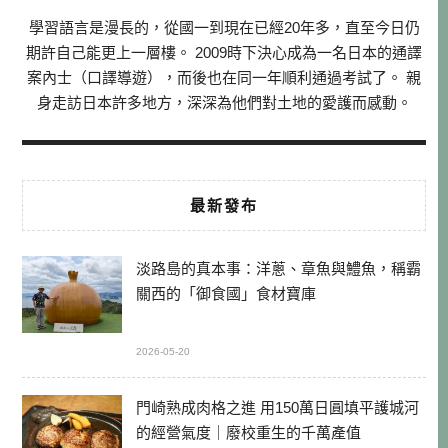
學習語言是漫長的，從國一到現在已經20年多，直至今日仍
期許自己能更上一層樓。 2009時下決心成為一名日本的通譯
案內士（口譯導遊），而後也在同一年順利通過考試了。 親
身走訪日本許多地方，深深為他們對土地的愛護而感動。
最新發布
淡路島的真本事：洋蔥、章魚與鱧魚，稱霸
關西的「御食國」食材寶庫
2026-05-20
門崎熟成肉格之進 用150萬日圓填平護城河
的經營氣度｜廢校重生的千萬產值