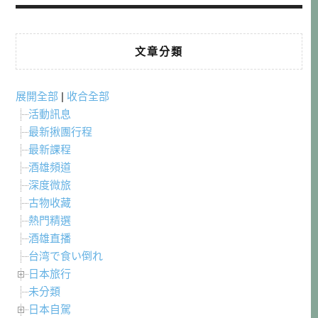
文章分類
展開全部
|
收合全部
活動訊息
最新揪團行程
最新課程
酒雄頻道
深度微旅
古物收藏
熱門精選
酒雄直播
台湾で食い倒れ
日本旅行
未分類
日本自駕