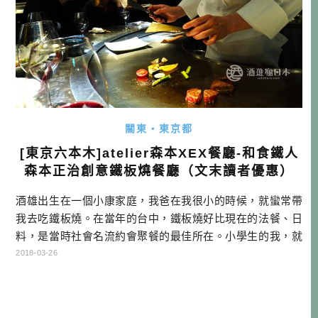
關東・東京都
[東京六本木]atelier森本XEX餐廳-和食鐵人
森本正治創意鐵板燒餐廳（文末讀者優惠）
酒雄出生在一個小康家庭，我爸在我很小的時候，就蠻常帶
我去吃鐵板燒。在當年的台中，鐵板燒好比現在的法餐、日
料，是當時社會名流約會聚餐的最佳所在。小學生的我，就
能吃到許多美味，可說是讓我對美食萌了芽，而另一個啟發
2018-03-26
點，則是當時我最愛的料理節目－「料理の鉄人（料理鐵
人）」。 料理鐵人採用捉對廝殺的方式，每一集請到一位話
題的廚師上節目踢館，而接受挑戰的就是各位「鉄人」，只