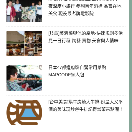
夜深度小旅行 參觀百年酒造 品嘗在地
美食 現役最老牌電影院
[岐阜]美濃燒與他的產地-快速規劃多治
見一日行程-陶藝 買物 美食與人情味
日本47都道府縣自駕常用景點
MAPCODE懶人包
[台中美食]烘牛炭燒大牛排-份量大又平
價的美味現炒＠牛排記得當菜來點喔！