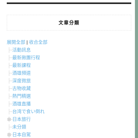
文章分類
展開全部
|
收合全部
活動訊息
最新揪團行程
最新課程
酒雄頻道
深度微旅
古物收藏
熱門精選
酒雄直播
台湾で食い倒れ
日本旅行
未分類
日本自駕