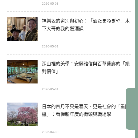
2026-05-03
神樂坂的道別與初心：「酒たまねぎや」木
下大哥教我的選酒課
2026-05-01
深山裡的美學：安藤雅信與百草藝廊的「絕
對價值」
2026-05-01
日本的四月不只是春天，更是社會的「重開
機」：看懂新年度的街頭與職場學
2026-04-30