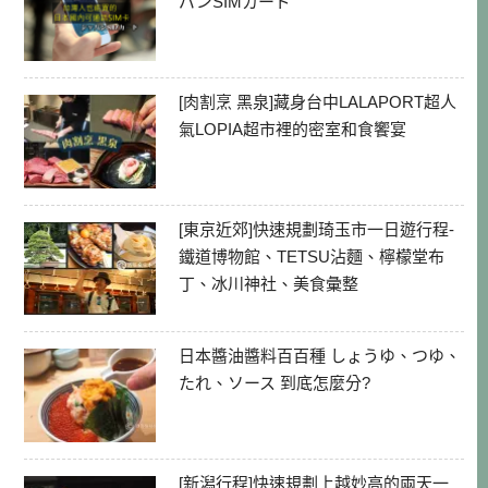
パンSIMカード
[肉割烹 黑泉]藏身台中LALAPORT超人
氣LOPIA超市裡的密室和食饗宴
[東京近郊]快速規劃琦玉市一日遊行程-
鐵道博物館、TETSU沾麵、檸檬堂布
丁、冰川神社、美食彙整
日本醬油醬料百百種 しょうゆ、つゆ、
たれ、ソース 到底怎麼分?
[新潟行程]快速規劃上越妙高的兩天一