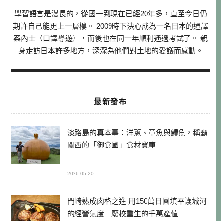
學習語言是漫長的，從國一到現在已經20年多，直至今日仍
期許自己能更上一層樓。 2009時下決心成為一名日本的通譯
案內士（口譯導遊），而後也在同一年順利通過考試了。 親
身走訪日本許多地方，深深為他們對土地的愛護而感動。
最新發布
淡路島的真本事：洋蔥、章魚與鱧魚，稱霸
關西的「御食國」食材寶庫
2026-05-20
門崎熟成肉格之進 用150萬日圓填平護城河
的經營氣度｜廢校重生的千萬產值