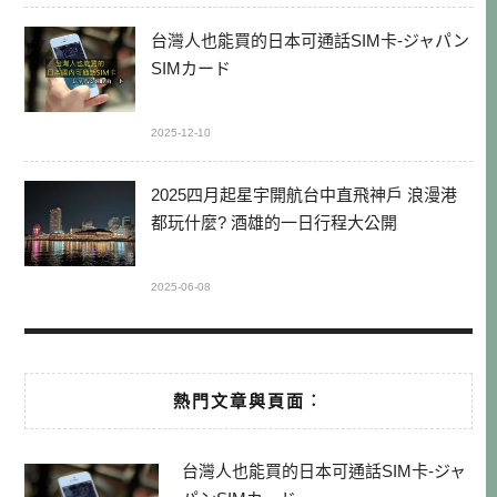
台灣人也能買的日本可通話SIM卡-ジャパン
SIMカード
2025-12-10
2025四月起星宇開航台中直飛神戶 浪漫港
都玩什麼? 酒雄的一日行程大公開
2025-06-08
熱門文章與頁面︰
台灣人也能買的日本可通話SIM卡-ジャ