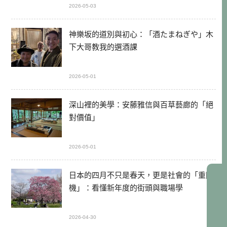
2026-05-03
神樂坂的道別與初心：「酒たまねぎや」木
下大哥教我的選酒課
2026-05-01
深山裡的美學：安藤雅信與百草藝廊的「絕
對價值」
2026-05-01
日本的四月不只是春天，更是社會的「重開
機」：看懂新年度的街頭與職場學
2026-04-30