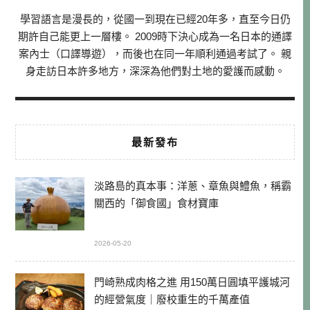
學習語言是漫長的，從國一到現在已經20年多，直至今日仍
期許自己能更上一層樓。 2009時下決心成為一名日本的通譯
案內士（口譯導遊），而後也在同一年順利通過考試了。 親
身走訪日本許多地方，深深為他們對土地的愛護而感動。
最新發布
淡路島的真本事：洋蔥、章魚與鱧魚，稱霸
關西的「御食國」食材寶庫
2026-05-20
門崎熟成肉格之進 用150萬日圓填平護城河
的經營氣度｜廢校重生的千萬產值