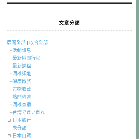
文章分類
展開全部
|
收合全部
活動訊息
最新揪團行程
最新課程
酒雄頻道
深度微旅
古物收藏
熱門精選
酒雄直播
台湾で食い倒れ
日本旅行
未分類
日本自駕