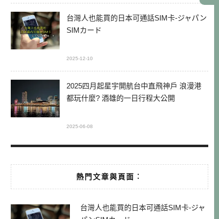
台灣人也能買的日本可通話SIM卡-ジャパン
SIMカード
2025-12-10
2025四月起星宇開航台中直飛神戶 浪漫港
都玩什麼? 酒雄的一日行程大公開
2025-06-08
熱門文章與頁面︰
台灣人也能買的日本可通話SIM卡-ジャ