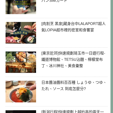
パンSIMカード
[肉割烹 黑泉]藏身台中LALAPORT超人
氣LOPIA超市裡的密室和食饗宴
[東京近郊]快速規劃琦玉市一日遊行程-
鐵道博物館、TETSU沾麵、檸檬堂布
丁、冰川神社、美食彙整
日本醬油醬料百百種 しょうゆ、つゆ、
たれ、ソース 到底怎麼分?
[新潟行程]快速規劃上越妙高的兩天一