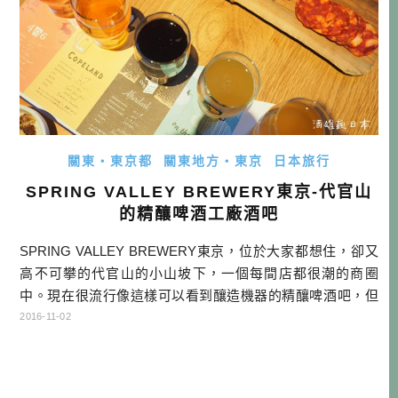
關東・東京都
關東地方・東京
日本旅行
SPRING VALLEY BREWERY東京-代官山
的精釀啤酒工廠酒吧
SPRING VALLEY BREWERY東京，位於大家都想住，卻又
高不可攀的代官山的小山坡下，一個每間店都很潮的商圈
中。現在很流行像這樣可以看到釀造機器的精釀啤酒吧，但
這麼大規模的還是第一次看到。…
2016-11-02