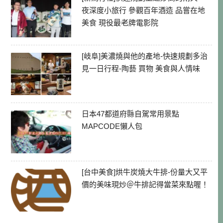
夜深度小旅行 參觀百年酒造 品嘗在地
美食 現役最老牌電影院
[岐阜]美濃燒與他的產地-快速規劃多治
見一日行程-陶藝 買物 美食與人情味
日本47都道府縣自駕常用景點
MAPCODE懶人包
[台中美食]烘牛炭燒大牛排-份量大又平
價的美味現炒＠牛排記得當菜來點喔！