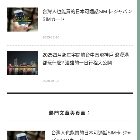
台灣人也能買的日本可通話SIM卡-ジャパン
SIMカード
2025-12-10
2025四月起星宇開航台中直飛神戶 浪漫港
都玩什麼? 酒雄的一日行程大公開
2025-06-08
熱門文章與頁面︰
台灣人也能買的日本可通話SIM卡-ジャ