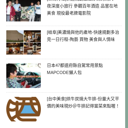
夜深度小旅行 參觀百年酒造 品嘗在地
美食 現役最老牌電影院
[岐阜]美濃燒與他的產地-快速規劃多治
見一日行程-陶藝 買物 美食與人情味
日本47都道府縣自駕常用景點
MAPCODE懶人包
[台中美食]烘牛炭燒大牛排-份量大又平
價的美味現炒＠牛排記得當菜來點喔！