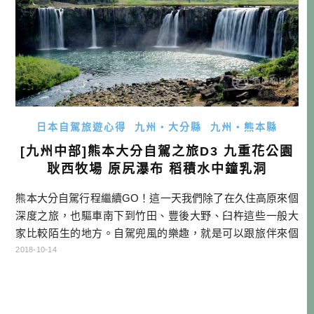
日本自駕旅遊心得
九州・大分縣
九州・熊本縣
[九州中部]熊本大分自駕之旅D3 九重花公園
耿西牧場 原尻瀑布 稻積水中鐘乳洞
熊本大分自駕行程繼續GO！這一天我們除了在久住高原來個
深度之旅，也驅車南下到竹田、豐後大野、臼杵這些一般大
家比較陌生的地方。自駕兜風的樂趣，就是可以跟旅伴來個
深聊，因為坐的距離很近，感覺連心的距離也近了不少。隨
2018-10-14
時可停可下車，遇到三急也不怕！是不是很吸引人呢？ 前情
提要: [九州中部]熊本大分自駕之旅D1~D2 菊池溫泉 中岳火口
阿蘇神社 鍋滝瀑布 後續行程: [九州中部]熊本大分自駕之旅D