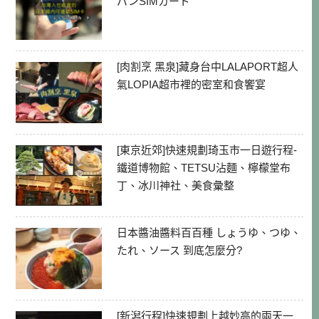
パンSIMカード
[肉割烹 黑泉]藏身台中LALAPORT超人
氣LOPIA超市裡的密室和食饗宴
[東京近郊]快速規劃琦玉市一日遊行程-
鐵道博物館、TETSU沾麵、檸檬堂布
丁、冰川神社、美食彙整
日本醬油醬料百百種 しょうゆ、つゆ、
たれ、ソース 到底怎麼分?
[新潟行程]快速規劃上越妙高的兩天一