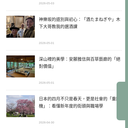
2026-05-03
神樂坂的道別與初心：「酒たまねぎや」木
下大哥教我的選酒課
2026-05-01
深山裡的美學：安藤雅信與百草藝廊的「絕
對價值」
2026-05-01
日本的四月不只是春天，更是社會的「重開
機」：看懂新年度的街頭與職場學
2026-04-30