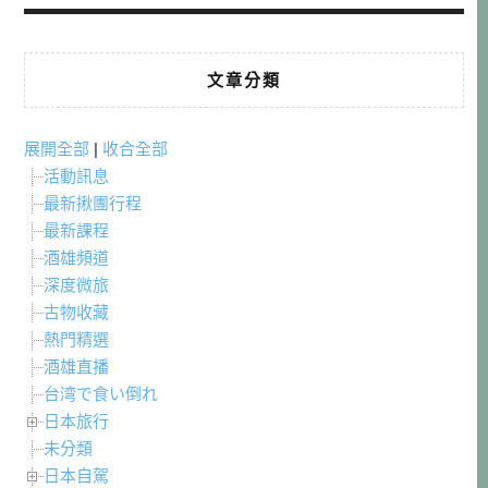
文章分類
展開全部
|
收合全部
活動訊息
最新揪團行程
最新課程
酒雄頻道
深度微旅
古物收藏
熱門精選
酒雄直播
台湾で食い倒れ
日本旅行
未分類
日本自駕