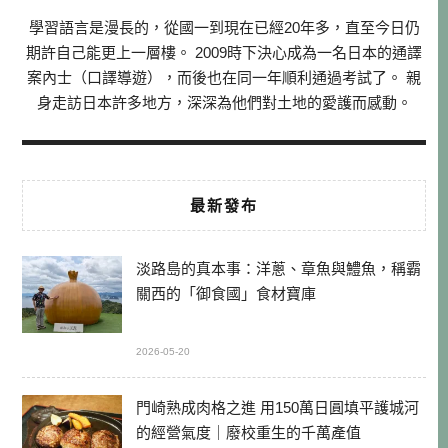
學習語言是漫長的，從國一到現在已經20年多，直至今日仍
期許自己能更上一層樓。 2009時下決心成為一名日本的通譯
案內士（口譯導遊），而後也在同一年順利通過考試了。 親
身走訪日本許多地方，深深為他們對土地的愛護而感動。
最新發布
淡路島的真本事：洋蔥、章魚與鱧魚，稱霸
關西的「御食國」食材寶庫
2026-05-20
門崎熟成肉格之進 用150萬日圓填平護城河
的經營氣度｜廢校重生的千萬產值