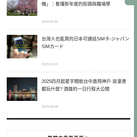
機」：看懂新年度的街頭與職場學
2026-04-30
台灣人也能買的日本可通話SIM卡-ジャパン
SIMカード
2025-12-10
2025四月起星宇開航台中直飛神戶 浪漫港
都玩什麼? 酒雄的一日行程大公開
2025-06-08