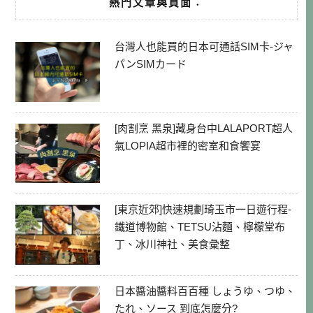
熱門文章與頁面︰
台灣人也能買的日本可通話SIM卡-ジャ
パンSIMカード
[肉割烹 黑泉]藏身台中LALAPORT超人
氣LOPIA超市裡的密室和食饗宴
[東京近郊]快速規劃琦玉市一日遊行程-
鐵道博物館、TETSU沾麵、檸檬堂布
丁、冰川神社、美食彙整
日本醬油醬料百百種 しょうゆ、つゆ、
たれ、ソース 到底怎麼分?