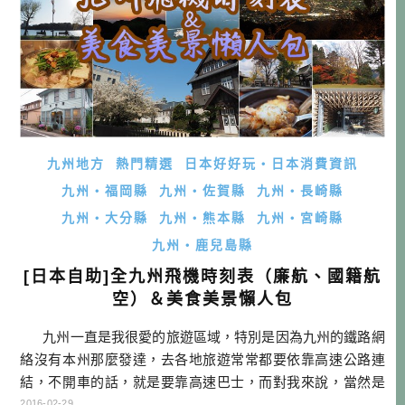
九州地方
熱門精選
日本好好玩・日本消費資訊
九州・福岡縣
九州・佐賀縣
九州・長崎縣
九州・大分縣
九州・熊本縣
九州・宮崎縣
九州・鹿兒島縣
[日本自助]全九州飛機時刻表（廉航、國籍航
空）＆美食美景懶人包
九州一直是我很愛的旅遊區域，特別是因為九州的鐵路網
絡沒有本州那麼發達，去各地旅遊常常都要依靠高速公路連
結，不開車的話，就是要靠高速巴士，而對我來說，當然是
要自駕囉！九州的大小約跟台灣差不多，不僅如此，就連形
2016-02-29