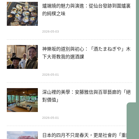
爐端燒的魅力與演進：從仙台發跡到圍爐裏
的純樸之味
2026-05-03
神樂坂的道別與初心：「酒たまねぎや」木
下大哥教我的選酒課
2026-05-01
深山裡的美學：安藤雅信與百草藝廊的「絕
對價值」
2026-05-01
日本的四月不只是春天，更是社會的「重開