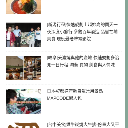
[新潟行程]快速規劃上越妙高的兩天一
夜深度小旅行 參觀百年酒造 品嘗在地
美食 現役最老牌電影院
[岐阜]美濃燒與他的產地-快速規劃多治
見一日行程-陶藝 買物 美食與人情味
日本47都道府縣自駕常用景點
MAPCODE懶人包
[台中美食]烘牛炭燒大牛排-份量大又平