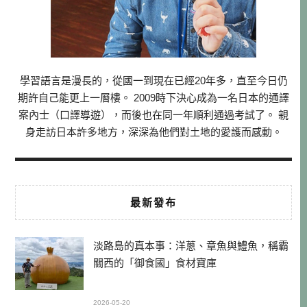
學習語言是漫長的，從國一到現在已經20年多，直至今日仍
期許自己能更上一層樓。 2009時下決心成為一名日本的通譯
案內士（口譯導遊），而後也在同一年順利通過考試了。 親
身走訪日本許多地方，深深為他們對土地的愛護而感動。
最新發布
淡路島的真本事：洋蔥、章魚與鱧魚，稱霸
關西的「御食國」食材寶庫
2026-05-20