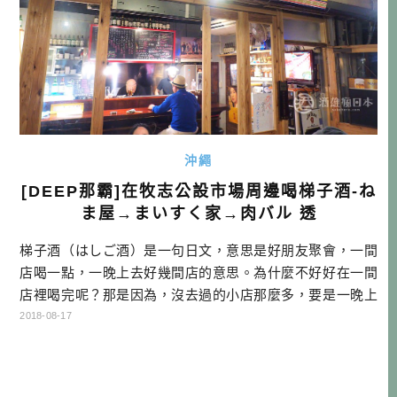
沖繩
[DEEP那霸]在牧志公設市場周邊喝梯子酒-ね
ま屋→まいすく家→肉バル 透
梯子酒（はしご酒）是一句日文，意思是好朋友聚會，一間
店喝一點，一晚上去好幾間店的意思。為什麼不好好在一間
店裡喝完呢？那是因為，沒去過的小店那麼多，要是一晚上
只去一間，那要去多久才能去完呢？另一方面，不同地方喝
2018-08-17
酒，除了可以感受不一樣的氣氛，也可能遇到不一樣的新朋
友，非常有趣。因此小店特多的日本，一直都很流行這種
「梯子酒」！ 在沖繩喝梯子酒，一直都是我跟在地朋友交流