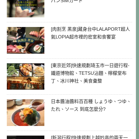
パンSIMカード
[肉割烹 黑泉]藏身台中LALAPORT超人
氣LOPIA超市裡的密室和食饗宴
[東京近郊]快速規劃琦玉市一日遊行程-
鐵道博物館、TETSU沾麵、檸檬堂布
丁、冰川神社、美食彙整
日本醬油醬料百百種 しょうゆ、つゆ、
たれ、ソース 到底怎麼分?
[新潟行程]快速規劃上越妙高的兩天一