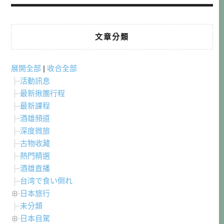
文章分類
展開全部
|
收合全部
活動訊息
最新揪團行程
最新課程
酒雄頻道
深度微旅
古物收藏
熱門精選
酒雄直播
台湾で食い倒れ
日本旅行
未分類
日本自駕