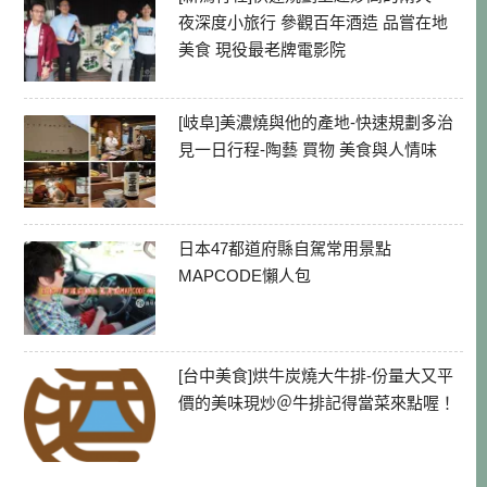
夜深度小旅行 參觀百年酒造 品嘗在地
美食 現役最老牌電影院
[岐阜]美濃燒與他的產地-快速規劃多治
見一日行程-陶藝 買物 美食與人情味
日本47都道府縣自駕常用景點
MAPCODE懶人包
[台中美食]烘牛炭燒大牛排-份量大又平
價的美味現炒＠牛排記得當菜來點喔！