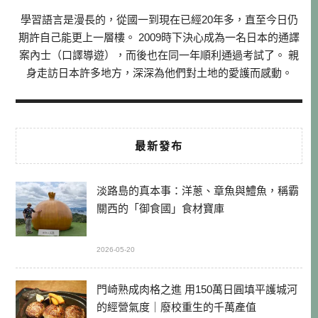
學習語言是漫長的，從國一到現在已經20年多，直至今日仍
期許自己能更上一層樓。 2009時下決心成為一名日本的通譯
案內士（口譯導遊），而後也在同一年順利通過考試了。 親
身走訪日本許多地方，深深為他們對土地的愛護而感動。
最新發布
淡路島的真本事：洋蔥、章魚與鱧魚，稱霸
關西的「御食國」食材寶庫
2026-05-20
門崎熟成肉格之進 用150萬日圓填平護城河
的經營氣度｜廢校重生的千萬產值