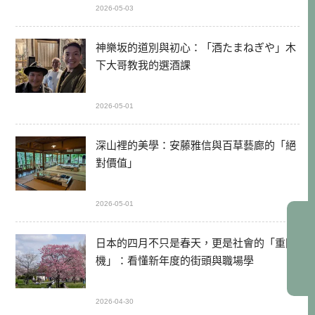
2026-05-03
神樂坂的道別與初心：「酒たまねぎや」木
下大哥教我的選酒課
2026-05-01
深山裡的美學：安藤雅信與百草藝廊的「絕
對價值」
2026-05-01
日本的四月不只是春天，更是社會的「重開
機」：看懂新年度的街頭與職場學
2026-04-30