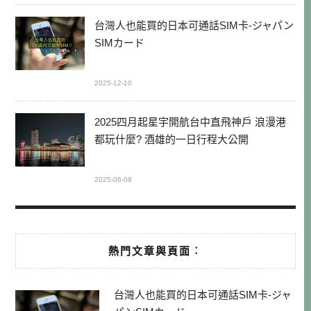
台灣人也能買的日本可通話SIM卡-ジャパン
SIMカード
2025-12-10
2025四月起星宇開航台中直飛神戶 浪漫港
都玩什麼? 酒雄的一日行程大公開
2025-06-08
熱門文章與頁面︰
台灣人也能買的日本可通話SIM卡-ジャ