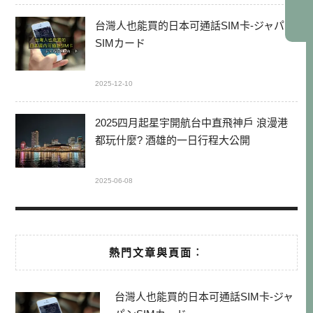
台灣人也能買的日本可通話SIM卡-ジャパン
SIMカード
2025-12-10
2025四月起星宇開航台中直飛神戶 浪漫港
都玩什麼? 酒雄的一日行程大公開
2025-06-08
熱門文章與頁面︰
台灣人也能買的日本可通話SIM卡-ジャ