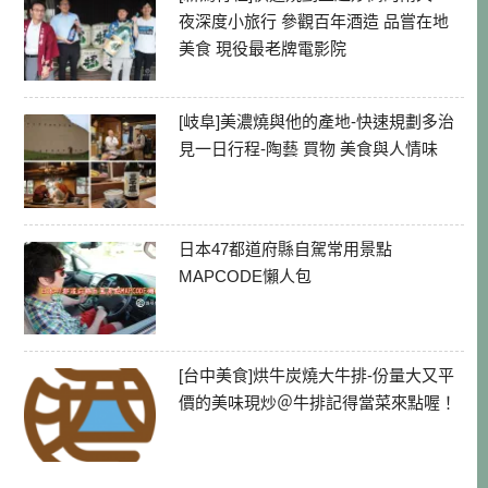
夜深度小旅行 參觀百年酒造 品嘗在地
美食 現役最老牌電影院
[岐阜]美濃燒與他的產地-快速規劃多治
見一日行程-陶藝 買物 美食與人情味
日本47都道府縣自駕常用景點
MAPCODE懶人包
[台中美食]烘牛炭燒大牛排-份量大又平
價的美味現炒＠牛排記得當菜來點喔！