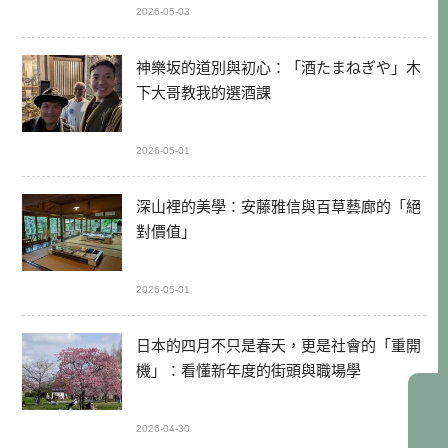
2026-05-03
神樂坂的道別與初心：「酒たまねぎや」木
下大哥教我的選酒課
2026-05-01
深山裡的美學：安藤雅信與百草藝廊的「絕
對價值」
2026-05-01
日本的四月不只是春天，更是社會的「重開
機」：看懂新年度的街頭與職場學
2026-04-30