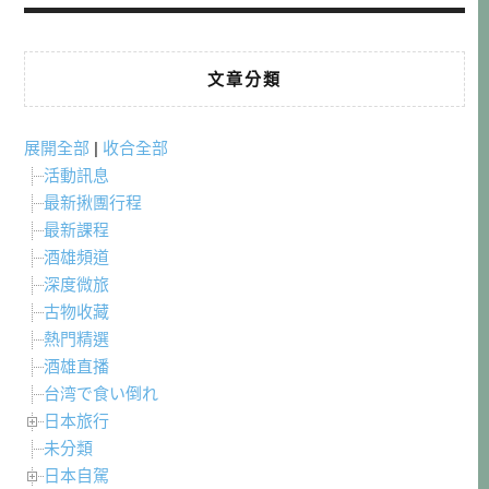
文章分類
展開全部
|
收合全部
活動訊息
最新揪團行程
最新課程
酒雄頻道
深度微旅
古物收藏
熱門精選
酒雄直播
台湾で食い倒れ
日本旅行
未分類
日本自駕