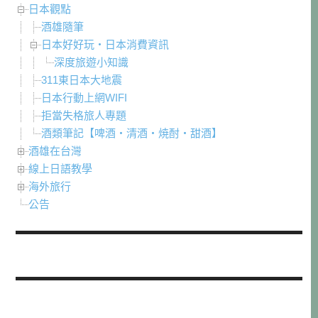
日本觀點
酒雄隨筆
日本好好玩・日本消費資訊
深度旅遊小知識
311東日本大地震
日本行動上網WIFI
拒當失格旅人專題
酒類筆記【啤酒・清酒・焼酎・甜酒】
酒雄在台灣
線上日語教學
海外旅行
公告