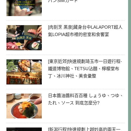
パンSIMカード
[肉割烹 黑泉]藏身台中LALAPORT超人
氣LOPIA超市裡的密室和食饗宴
[東京近郊]快速規劃琦玉市一日遊行程-
鐵道博物館、TETSU沾麵、檸檬堂布
丁、冰川神社、美食彙整
日本醬油醬料百百種 しょうゆ、つゆ、
たれ、ソース 到底怎麼分?
[新潟行程]快速規劃上越妙高的兩天一