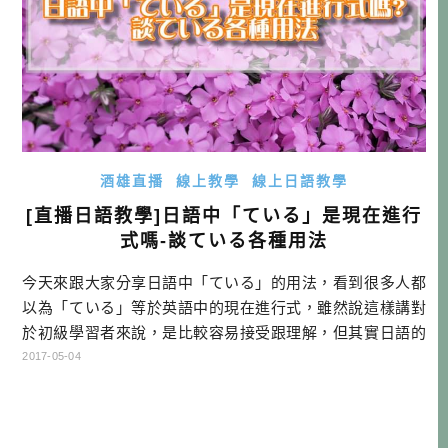
酒雄直播
線上教學
線上日語教學
[直播日語教學]日語中「ている」是現在進行
式嗎-談ている各種用法
今天來跟大家分享日語中「ている」的用法，看到很多人都
以為「ている」等於英語中的現在進行式，雖然說這樣講對
於初級學習者來說，是比較容易接受跟理解，但其實日語的
「ている」用途更廣，如果單單只用進行式去理解，我覺得
2017-05-04
是有點過於草率，這樣以後遇到其他「ている」用法的時
候，就有可能會出現理解錯誤了。 今天就要來跟大家聊聊
「ている」的三大用法，希望大家都能有所進步哦! 想上酒雄