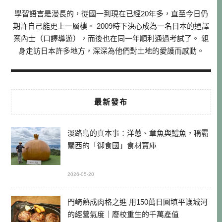
學習語言是漫長的，從國一到現在已經20年多，直至今日仍
期許自己能更上一層樓。 2009時下決心成為一名日本的通譯
案內士（口譯導遊），而後也在同一年順利通過考試了。 親
身走訪日本許多地方，深深為他們對土地的愛護而感動。
最新發布
淡路島的真本事：洋蔥、章魚與鱧魚，稱霸
關西的「御食國」食材寶庫
2026-05-20
門崎熟成肉格之進 用150萬日圓填平護城河
的經營氣度｜廢校重生的千萬產值