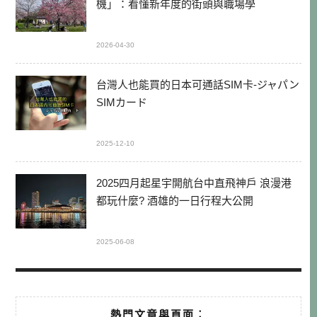
機」：看懂新年度的街頭與職場學
2026-04-30
台灣人也能買的日本可通話SIM卡-ジャパン
SIMカード
2025-12-10
2025四月起星宇開航台中直飛神戶 浪漫港
都玩什麼? 酒雄的一日行程大公開
2025-06-08
熱門文章與頁面︰