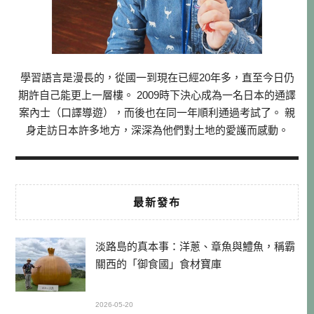
學習語言是漫長的，從國一到現在已經20年多，直至今日仍
期許自己能更上一層樓。 2009時下決心成為一名日本的通譯
案內士（口譯導遊），而後也在同一年順利通過考試了。 親
身走訪日本許多地方，深深為他們對土地的愛護而感動。
最新發布
淡路島的真本事：洋蔥、章魚與鱧魚，稱霸
關西的「御食國」食材寶庫
2026-05-20