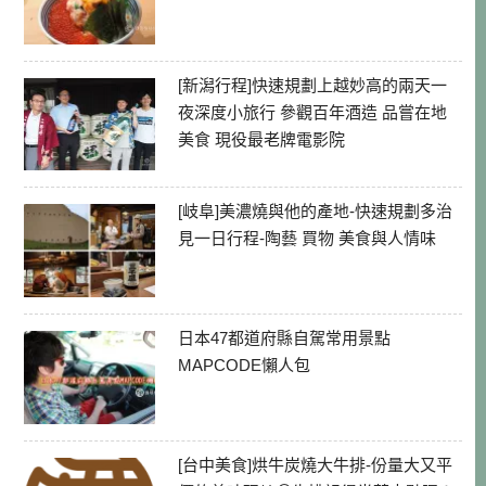
[新潟行程]快速規劃上越妙高的兩天一
夜深度小旅行 參觀百年酒造 品嘗在地
美食 現役最老牌電影院
[岐阜]美濃燒與他的產地-快速規劃多治
見一日行程-陶藝 買物 美食與人情味
日本47都道府縣自駕常用景點
MAPCODE懶人包
[台中美食]烘牛炭燒大牛排-份量大又平