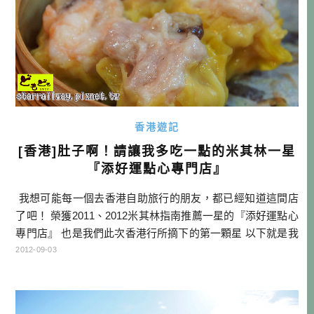
香港遊記
[香港]肚子啊！請讓我多吃一點的米其林一星
『添好運點心專門店』
我想可能每一個去香港自助旅行的朋友，都已經知道這間店
了吧！ 榮獲2011、2012米其林指南推薦一星的『添好運點心
專門店』 也是我們此次香港行所摘下的第一顆星 以下就是我
吃的本店的排隊經驗！ 外觀就像是一個危樓的本店，非常寫
2012-09-03
實的告訴我們， 外面的裝潢跟口味，沒有任何關係。 早上1
0點開門的添好運，差不多九點就開始有人在排隊， 我抵達的
時候是9： […]…