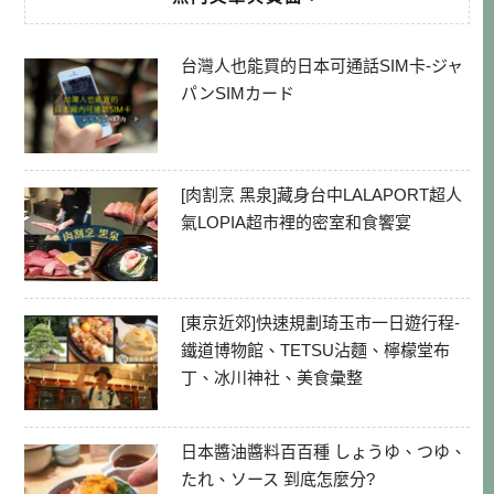
台灣人也能買的日本可通話SIM卡-ジャ
パンSIMカード
[肉割烹 黑泉]藏身台中LALAPORT超人
氣LOPIA超市裡的密室和食饗宴
[東京近郊]快速規劃琦玉市一日遊行程-
鐵道博物館、TETSU沾麵、檸檬堂布
丁、冰川神社、美食彙整
日本醬油醬料百百種 しょうゆ、つゆ、
たれ、ソース 到底怎麼分?