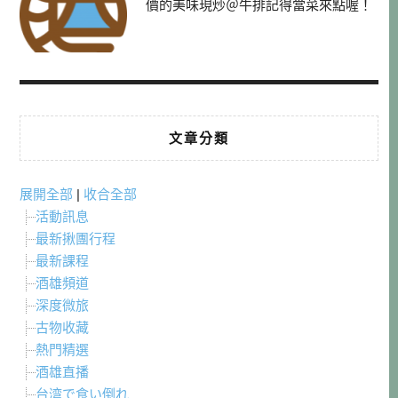
價的美味現炒＠牛排記得當菜來點喔！
文章分類
展開全部
|
收合全部
活動訊息
最新揪團行程
最新課程
酒雄頻道
深度微旅
古物收藏
熱門精選
酒雄直播
台湾で食い倒れ