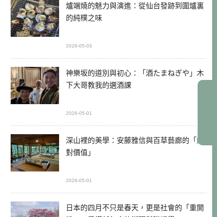
爐端燒的魅力與演進：從仙台發跡到圍爐裏
的純樸之味
2026-05-03
神樂坂的道別與初心：「酒たまねぎや」木
下大哥教我的選酒課
2026-05-01
深山裡的美學：安藤雅信與百草藝廊的「絕
對價值」
2026-05-01
日本的四月不只是春天，更是社會的「重開