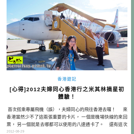
香港遊記
[心得]2012夫婦同心香港行之米其林摘星初
體驗！
首次搭乘專屬飛機（誤），夫婦同心的飛往香港去囉！ 來
香港當然少不了這兩張重要的卡片， 一個是機場快線的來回
票， 另一個就是去哪都可以使用的八達通卡了。 還有這次
也使用了TS公司贊助的WIHO 有關WIHO介紹也可以看這
2012-08-29