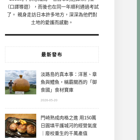
（口譯導遊），而後也在同一年順利通過考試
了。 親身走訪日本許多地方，深深為他們對
土地的愛護而感動。
最新發布
淡路島的真本事：洋蔥、章
魚與鱧魚，稱霸關西的「御
食國」食材寶庫
2026-05-20
門崎熟成肉格之進 用150萬
日圓填平護城河的經營氣度
｜廢校重生的千萬產值