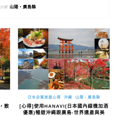
山陽・廣島縣
分類
日本自駕旅遊心得
沖繩
山陽・廣島縣
[心得]使用HANAVI(日本國內線機加酒
，散
優惠)暢遊沖繩跟廣島-世界遺產與美