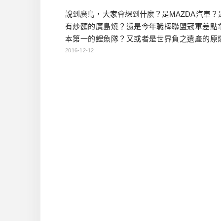
說到廣島，大家會想到什麼？是MAZDA汽車？
有炒麵的廣島燒？還是今年職棒聯盟冠軍差點
本第一的鯉魚隊？又或者是世界負之遺產的原
館？我在廣島有了兩天一夜的時間，所以打算
2016-12-12
時間去宮島走走，那早上的半天怎麼辦呢？我
排行程的隨便走走，看看我會有什麼收穫，先
我走的路線整理成行程： 廣島半日行程 廣島市
店→43飯店早餐→縮景園→廣島城→廣島護國
新白鳥車站→往宮島 […]…