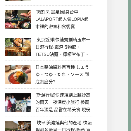
[肉割烹 黑泉]藏身台中
LALAPORT超人氣LOPIA超
市裡的密室和食饗宴
[東京近郊]快速規劃琦玉市一
日遊行程-鐵道博物館、
TETSU沾麵、檸檬堂布丁、
冰川神社、美食彙整
日本醬油醬料百百種 しょう
ゆ、つゆ、たれ、ソース 到
底怎麼分?
[新潟行程]快速規劃上越妙高
的兩天一夜深度小旅行 參觀
百年酒造 品嘗在地美食 現役
最老牌電影院
[岐阜]美濃燒與他的產地-快速
規劃多治見一日行程-陶藝 買