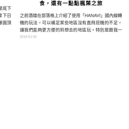
食，還有一點點楓葉之旅
是底下
之前酒雄在部落格上介紹了使用「HANAVI」國內線轉
拿下日
機的玩法，可以補足某些地區沒有直飛班機的不足，
爆圓頂
讓我們能夠更方便的到想去的地區玩。特別是跟我一
下午的
樣喜歡玩自駕的朋友，跟這種玩法搭配的話，不但可
決定不
2016-01-02
以玩單點深入放射狀行程，也可以玩A點進B點出的直
把最後
線型行程，我自己感覺是自由度增加了很多，很推薦
區的飯
給日本中上級玩家哦！ 傳送門：[轉機攻略]搭日本國
神社→
內線及住宿優惠”HANAVI” 暢遊全日 […]…