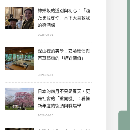
神樂坂的道別與初心：「酒
たまねぎや」木下大哥教我
的選酒課
2026-05-01
深山裡的美學：安藤雅信與
百草藝廊的「絕對價值」
2026-05-01
日本的四月不只是春天，更
是社會的「重開機」：看懂
新年度的街頭與職場學
2026-04-30