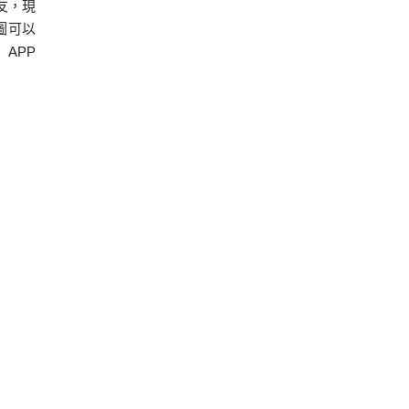
友，現
圖可以
」APP
然不下
感染地
 感染
更新感