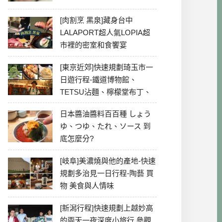
[肉割烹 黑泉]藏身台中
LALAPORT超人氣LOPIA超
市裡的密室和食饗宴
[東京近郊]快速規劃琦玉市一
日遊行程-鐵道博物館、
TETSU沾麵、檸檬堂布丁、
冰川神社、美食彙整
日本醬油醬料百百種 しょう
ゆ、つゆ、たれ、ソース 到
底怎麼分?
[岐阜]美濃燒與他的產地-快速
規劃多治見一日行程-陶藝 買
物 美食與人情味
[新潟行程]快速規劃上越妙高
的兩天一夜深度小旅行 參觀