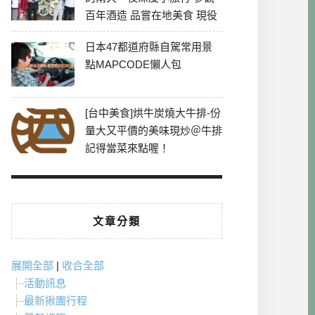
百年酒造 品嘗在地美食 現役
最老牌電影院
日本47都道府縣自駕常用景
點MAPCODE懶人包
[台中美食]烘牛炭燒大牛排-份
量大又平價的美味現炒＠牛排
記得當菜來點喔！
文章分類
展開全部
|
收合全部
活動訊息
最新揪團行程