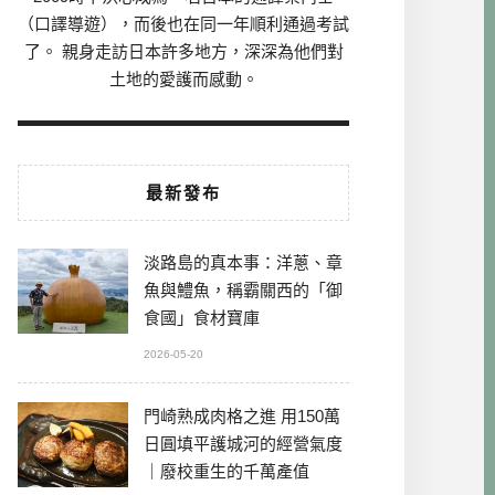
（口譯導遊），而後也在同一年順利通過考試
了。 親身走訪日本許多地方，深深為他們對
土地的愛護而感動。
最新發布
淡路島的真本事：洋蔥、章
魚與鱧魚，稱霸關西的「御
食國」食材寶庫
2026-05-20
門崎熟成肉格之進 用150萬
日圓填平護城河的經營氣度
｜廢校重生的千萬產值