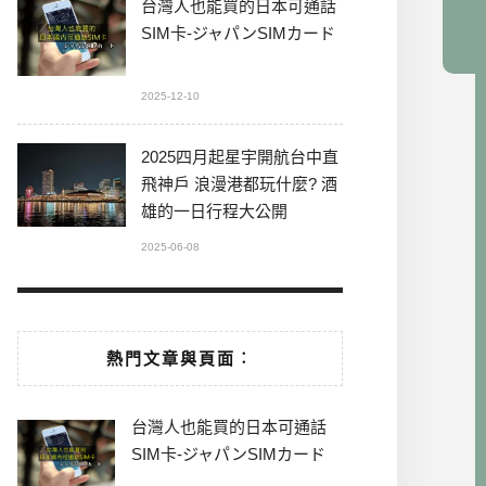
台灣人也能買的日本可通話
SIM卡-ジャパンSIMカード
2025-12-10
2025四月起星宇開航台中直
飛神戶 浪漫港都玩什麼? 酒
雄的一日行程大公開
2025-06-08
熱門文章與頁面︰
台灣人也能買的日本可通話
SIM卡-ジャパンSIMカード