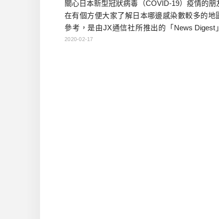
關心日本新型冠狀病毒（COVID-19）疫情的朋
在有個方便大家了解日本哪邊感染數較多的地
參考，是由JX通信社所推出的「News Digest
提供，大家可下載APP看即時更新的地圖，當
2020-02-17
載APP也可以看他們的網頁版資訊。 本文目次 
圖連結與說明 APP下載連結 酒雄對疫情的想法
地圖連結與說明 點我看感染地圖連結 除了即時
染數據之外，也會反映在地圖上，目前可 […]…