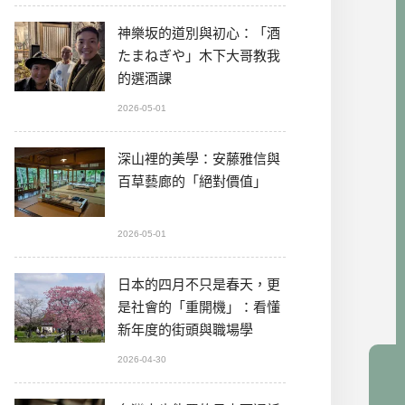
神樂坂的道別與初心：「酒
たまねぎや」木下大哥教我
的選酒課
2026-05-01
深山裡的美學：安藤雅信與
百草藝廊的「絕對價值」
2026-05-01
日本的四月不只是春天，更
是社會的「重開機」：看懂
新年度的街頭與職場學
2026-04-30