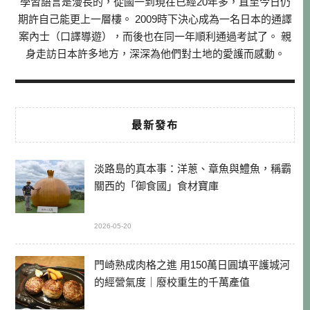
學習語言是漫長的，從國一到現在已經20年多，直至今日仍
期許自己能更上一層樓。 2009時下決心成為一名日本的通譯
案內士（口譯導遊），而後也在同一年順利通過考試了。 親
身走訪日本許多地方，深深為他們對土地的愛護而感動。
最新發布
淡路島的真本事：洋蔥、章魚與鱧魚，稱霸
關西的「御食國」食材寶庫
2026-05-20
門崎熟成肉格之進 用150萬日圓填平護城河
的經營氣度｜廢校重生的千萬產值