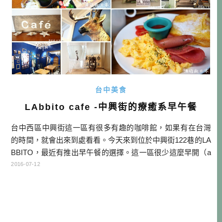
台中美食
LAbbito cafe -中興街的療癒系早午餐
台中西區中興街這一區有很多有趣的咖啡館，如果有在台灣
的時間，就會出來到處看看。今天來到位於中興街122巷的LA
BBITO，最近有推出早午餐的選擇。這一區很少這麼早開（a
m 09:00）的店，所以是早起的鳥兒，或許你可以考慮這一
2016-07-12
家。 門口停一台很可愛的VESPA 門外有片小草皮，我很喜
歡這個空間。 這是我最喜歡的位子，可以看著庭院發呆。 早
午餐的菜單如下： 基本上就是三種選擇，飲品如 […]…