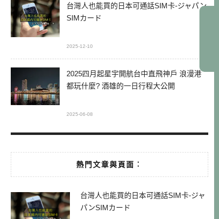
台灣人也能買的日本可通話SIM卡-ジャパン
SIMカード
2025-12-10
2025四月起星宇開航台中直飛神戶 浪漫港
都玩什麼? 酒雄的一日行程大公開
2025-06-08
熱門文章與頁面︰
台灣人也能買的日本可通話SIM卡-ジャ
パンSIMカード