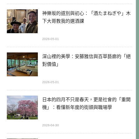
神樂坂的道別與初心：「酒たまねぎや」木
下大哥教我的選酒課
2026-05-01
深山裡的美學：安藤雅信與百草藝廊的「絕
對價值」
2026-05-01
日本的四月不只是春天，更是社會的「重開
機」：看懂新年度的街頭與職場學
2026-04-30