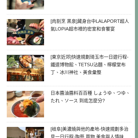
[肉割烹 黑泉]藏身台中LALAPORT超人
氣LOPIA超市裡的密室和食饗宴
[東京近郊]快速規劃琦玉市一日遊行程-
鐵道博物館、TETSU沾麵、檸檬堂布
丁、冰川神社、美食彙整
日本醬油醬料百百種 しょうゆ、つゆ、
たれ、ソース 到底怎麼分?
[岐阜]美濃燒與他的產地-快速規劃多治
見一日行程-陶藝 買物 美食與人情味