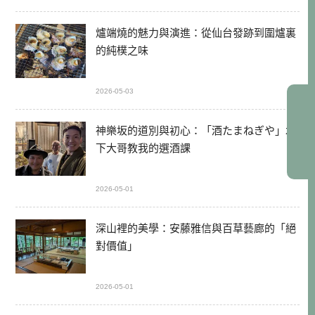
爐端燒的魅力與演進：從仙台發跡到圍爐裏
的純樸之味
2026-05-03
神樂坂的道別與初心：「酒たまねぎや」木
下大哥教我的選酒課
2026-05-01
深山裡的美學：安藤雅信與百草藝廊的「絕
對價值」
2026-05-01