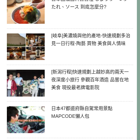
たれ、ソース 到底怎麼分?
[岐阜]美濃燒與他的產地-快速規劃多治
見一日行程-陶藝 買物 美食與人情味
[新潟行程]快速規劃上越妙高的兩天一
夜深度小旅行 參觀百年酒造 品嘗在地
美食 現役最老牌電影院
日本47都道府縣自駕常用景點
MAPCODE懶人包