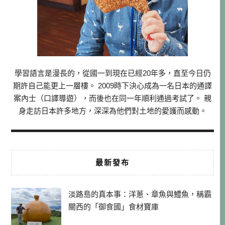
學習語言是漫長的，從國一到現在已經20年多，直至今日仍
期許自己能更上一層樓。 2009時下決心成為一名日本的通譯
案內士（口譯導遊），而後也在同一年順利通過考試了。 親
身走訪日本許多地方，深深為他們對土地的愛護而感動。
最新發布
淡路島的真本事：洋蔥、章魚與鱧魚，稱霸
關西的「御食國」食材寶庫