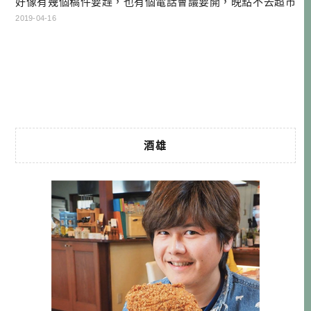
好像有幾個稿件要趕，也有個電話會議要開，晚點不去超市
買氣泡水的話，晚上就沒有調酒可以喝了。不過在那之前，
2019-04-16
還是先拿起相機，對著窗外的美景拍了幾張－－你會嚮往這
樣的生活方式嗎？ 邊工作邊旅行，邊旅行邊工作，一向是我
個人的夢想與目標。自從把寫作納入我的事業版圖之後，深
深覺得一直窩在家裡不是辦法。畢 […]…
酒雄