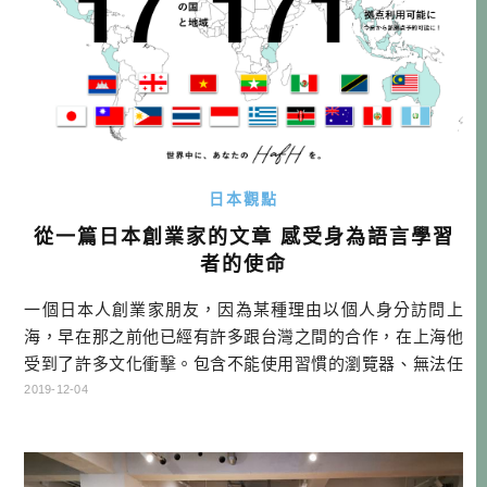
日本觀點
從一篇日本創業家的文章 感受身為語言學習
者的使命
一個日本人創業家朋友，因為某種理由以個人身分訪問上
海，早在那之前他已經有許多跟台灣之間的合作，在上海他
受到了許多文化衝擊。包含不能使用習慣的瀏覽器、無法任
意看社群網站、信用卡不見得可以使用等等。 初の上海で、
2019-12-04
台湾を想う。 他把這次到上海感受到的心情，包含台灣與中
國之間的關係，以及國際現實面的問題，寫成一篇很長的文
章。我讀著讀著，心中特別有感。台灣與中國的關係，如果