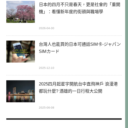
日本的四月不只是春天，更是社會的「重開
機」：看懂新年度的街頭與職場學
2026-04-30
台灣人也能買的日本可通話SIM卡-ジャパン
SIMカード
2025-12-10
2025四月起星宇開航台中直飛神戶 浪漫港
都玩什麼? 酒雄的一日行程大公開
2025-06-08