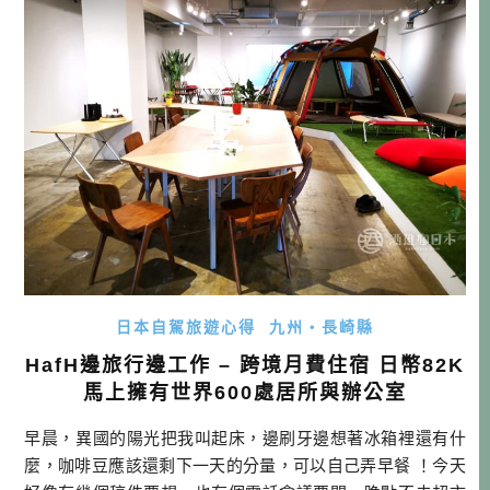
由不同立場的人來詮釋，應該會給人 […]…
日本自駕旅遊心得
九州・長崎縣
HafH邊旅行邊工作 – 跨境月費住宿 日幣82K
馬上擁有世界600處居所與辦公室
早晨，異國的陽光把我叫起床，邊刷牙邊想著冰箱裡還有什
麼，咖啡豆應該還剩下一天的分量，可以自己弄早餐 ！今天