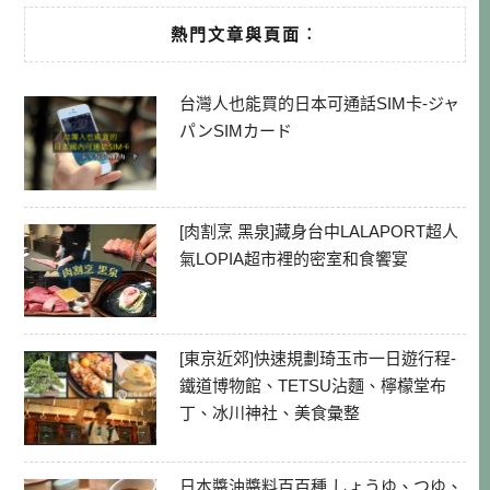
熱門文章與頁面︰
台灣人也能買的日本可通話SIM卡-ジャ
パンSIMカード
[肉割烹 黑泉]藏身台中LALAPORT超人
氣LOPIA超市裡的密室和食饗宴
[東京近郊]快速規劃琦玉市一日遊行程-
鐵道博物館、TETSU沾麵、檸檬堂布
丁、冰川神社、美食彙整
日本醬油醬料百百種 しょうゆ、つゆ、