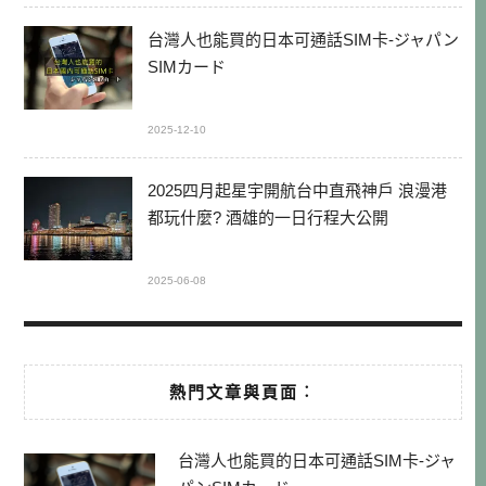
台灣人也能買的日本可通話SIM卡-ジャパン
SIMカード
2025-12-10
2025四月起星宇開航台中直飛神戶 浪漫港
都玩什麼? 酒雄的一日行程大公開
2025-06-08
熱門文章與頁面︰
台灣人也能買的日本可通話SIM卡-ジャ