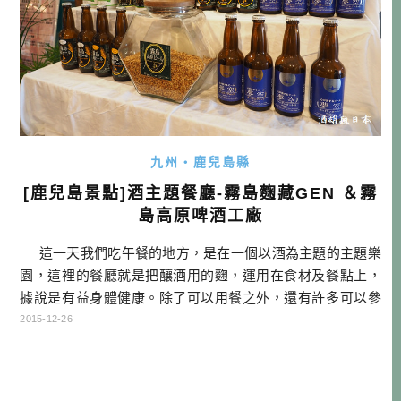
九州・鹿兒島縣
[鹿兒島景點]酒主題餐廳-霧島麴藏GEN ＆霧
島高原啤酒工廠
這一天我們吃午餐的地方，是在一個以酒為主題的主題樂
園，這裡的餐廳就是把釀酒用的麴，運用在食材及餐點上，
據說是有益身體健康。除了可以用餐之外，還有許多可以參
觀的地方，而且不知道為什麼，附設了捷克啤酒館，喜歡各
2015-12-26
種酒類的朋友，或許可以來這邊逛逛喔！他就位於鹿兒島機
場附近，如果是從鹿兒島機場進入九州的話，可以當成是第
一餐的地方喔！（還有提供免費機場接送） […]…