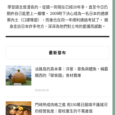
學習語言是漫長的，從國一到現在已經20年多，直至今日仍
期許自己能更上一層樓。 2009時下決心成為一名日本的通譯
案內士（口譯導遊），而後也在同一年順利通過考試了。 親
身走訪日本許多地方，深深為他們對土地的愛護而感動。
最新發布
淡路島的真本事：洋蔥、章魚與鱧魚，稱霸
關西的「御食國」食材寶庫
2026-05-20
門崎熟成肉格之進 用150萬日圓填平護城河
的經營氣度｜廢校重生的千萬產值