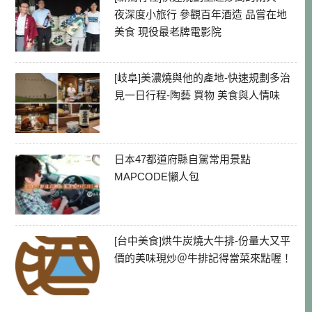
夜深度小旅行 參觀百年酒造 品嘗在地
美食 現役最老牌電影院
[岐阜]美濃燒與他的產地-快速規劃多治
見一日行程-陶藝 買物 美食與人情味
日本47都道府縣自駕常用景點
MAPCODE懶人包
[台中美食]烘牛炭燒大牛排-份量大又平
價的美味現炒＠牛排記得當菜來點喔！