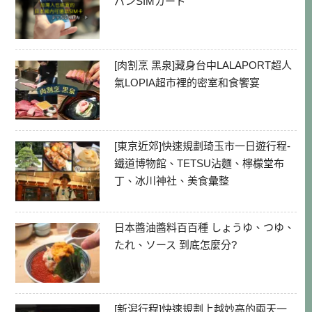
パンSIMカード
[肉割烹 黑泉]藏身台中LALAPORT超人
氣LOPIA超市裡的密室和食饗宴
[東京近郊]快速規劃琦玉市一日遊行程-
鐵道博物館、TETSU沾麵、檸檬堂布
丁、冰川神社、美食彙整
日本醬油醬料百百種 しょうゆ、つゆ、
たれ、ソース 到底怎麼分?
[新潟行程]快速規劃上越妙高的兩天一