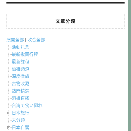
文章分類
展開全部
|
收合全部
活動訊息
最新揪團行程
最新課程
酒雄頻道
深度微旅
古物收藏
熱門精選
酒雄直播
台湾で食い倒れ
日本旅行
未分類
日本自駕