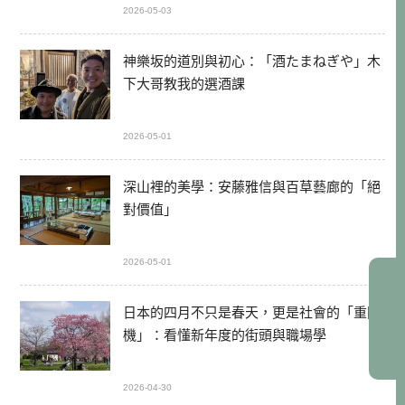
2026-05-03
神樂坂的道別與初心：「酒たまねぎや」木
下大哥教我的選酒課
2026-05-01
深山裡的美學：安藤雅信與百草藝廊的「絕
對價值」
2026-05-01
日本的四月不只是春天，更是社會的「重開
機」：看懂新年度的街頭與職場學
2026-04-30