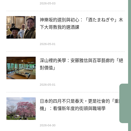
2026-05-03
神樂坂的道別與初心：「酒たまねぎや」木
下大哥教我的選酒課
2026-05-01
深山裡的美學：安藤雅信與百草藝廊的「絕
對價值」
2026-05-01
日本的四月不只是春天，更是社會的「重開
機」：看懂新年度的街頭與職場學
2026-04-30