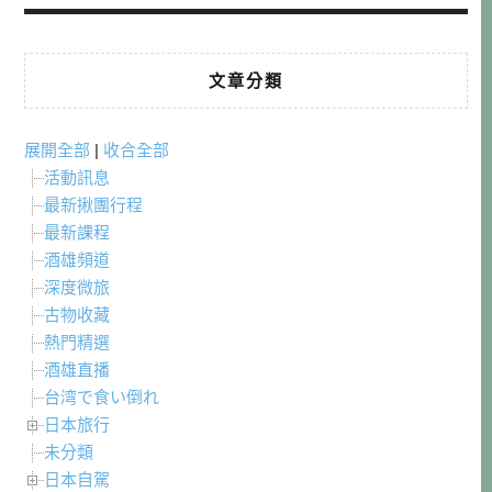
文章分類
展開全部
|
收合全部
活動訊息
最新揪團行程
最新課程
酒雄頻道
深度微旅
古物收藏
熱門精選
酒雄直播
台湾で食い倒れ
日本旅行
未分類
日本自駕