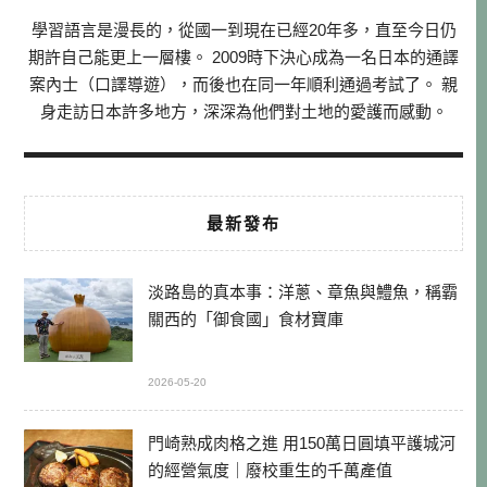
學習語言是漫長的，從國一到現在已經20年多，直至今日仍
期許自己能更上一層樓。 2009時下決心成為一名日本的通譯
案內士（口譯導遊），而後也在同一年順利通過考試了。 親
身走訪日本許多地方，深深為他們對土地的愛護而感動。
最新發布
淡路島的真本事：洋蔥、章魚與鱧魚，稱霸
關西的「御食國」食材寶庫
2026-05-20
門崎熟成肉格之進 用150萬日圓填平護城河
的經營氣度｜廢校重生的千萬產值