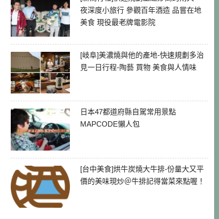
夜深度小旅行 參觀百年酒造 品嘗在地
美食 現役最老牌電影院
[岐阜]美濃燒與他的產地-快速規劃多治
見一日行程-陶藝 買物 美食與人情味
日本47都道府縣自駕常用景點
MAPCODE懶人包
[台中美食]烘牛炭燒大牛排-份量大又平
價的美味現炒＠牛排記得當菜來點喔！