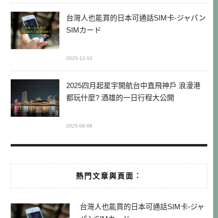
台灣人也能買的日本可通話SIM卡-ジャパン
SIMカード
2025-12-10
2025四月起星宇開航台中直飛神戶 浪漫港
都玩什麼? 酒雄的一日行程大公開
2025-06-08
熱門文章與頁面︰
台灣人也能買的日本可通話SIM卡-ジャ