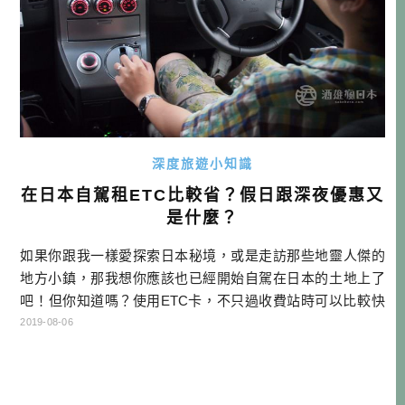
深度旅遊小知識
在日本自駕租ETC比較省？假日跟深夜優惠又
是什麼？
如果你跟我一樣愛探索日本秘境，或是走訪那些地靈人傑的
地方小鎮，那我想你應該也已經開始自駕在日本的土地上了
吧！但你知道嗎？使用ETC卡，不只過收費站時可以比較快
速，還可以省錢？本文將帶你了解日本ETC卡的優惠。 本文
2019-08-06
目次 如何跟租車公司租ETC卡 ETC休日割引 ETC深夜割引
如何跟租車公司租ETC卡 ETC卡常常會有優惠，這是高速公
路管理公司NEXCO為了鼓勵大家開車出遊，以及為了讓尖峰