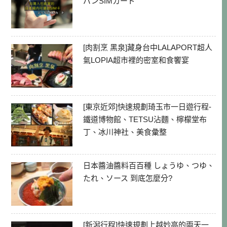
パンSIMカード
[肉割烹 黑泉]藏身台中LALAPORT超人
氣LOPIA超市裡的密室和食饗宴
[東京近郊]快速規劃琦玉市一日遊行程-
鐵道博物館、TETSU沾麵、檸檬堂布
丁、冰川神社、美食彙整
日本醬油醬料百百種 しょうゆ、つゆ、
たれ、ソース 到底怎麼分?
[新潟行程]快速規劃上越妙高的兩天一