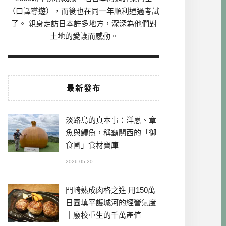
（口譯導遊），而後也在同一年順利通過考試
了。 親身走訪日本許多地方，深深為他們對
土地的愛護而感動。
最新發布
淡路島的真本事：洋蔥、章
魚與鱧魚，稱霸關西的「御
食國」食材寶庫
2026-05-20
門崎熟成肉格之進 用150萬
日圓填平護城河的經營氣度
｜廢校重生的千萬產值