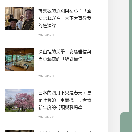
神樂坂的道別與初心：「酒
たまねぎや」木下大哥教我
的選酒課
2026-05-01
深山裡的美學：安藤雅信與
百草藝廊的「絕對價值」
2026-05-01
日本的四月不只是春天，更
是社會的「重開機」：看懂
新年度的街頭與職場學
2026-04-30