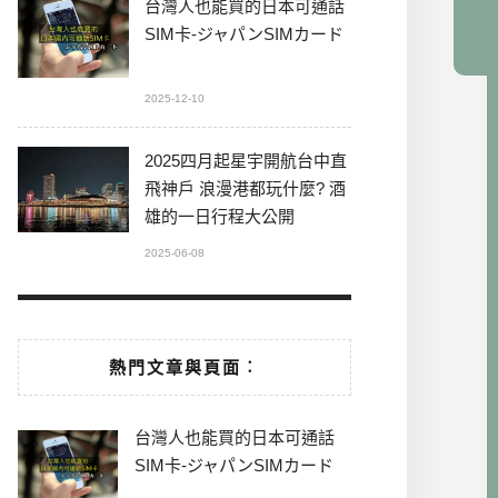
台灣人也能買的日本可通話
SIM卡-ジャパンSIMカード
2025-12-10
2025四月起星宇開航台中直
飛神戶 浪漫港都玩什麼? 酒
雄的一日行程大公開
2025-06-08
熱門文章與頁面︰
台灣人也能買的日本可通話
SIM卡-ジャパンSIMカード