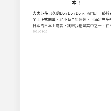
本！
大家期待已久的Don Don Donki 西門店，終於在
早上正式開幕，24小時全年無休，可滿足許多
日本的日本上癮者，我想我也是其中之一。在
明都不太逛這的，但沒想到一走進唐吉軻德台
2021-01-20
店，聽到那中毒式的洗腦BGM，竟然是多國語
不由得懷念日本起來了。 防疫期間總量管制為
人，每一批次只開放20名進場，預計會有很嚴
隊現象，欲專程前往的朋友要注意了！不過粉
有網 […]…