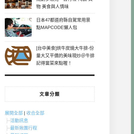
物 美食與人情味
日本47都道府縣自駕常用景
點MAPCODE懶人包
[台中美食]烘牛炭燒大牛排-份
量大又平價的美味現炒＠牛排
記得當菜來點喔！
文章分類
展開全部
|
收合全部
活動訊息
最新揪團行程