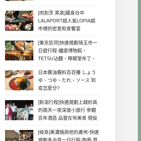
[肉割烹 黑泉]藏身台中
LALAPORT超人氣LOPIA超
市裡的密室和食饗宴
[東京近郊]快速規劃琦玉市一
日遊行程-鐵道博物館、
TETSU沾麵、檸檬堂布丁、
冰川神社、美食彙整
日本醬油醬料百百種 しょう
ゆ、つゆ、たれ、ソース 到
底怎麼分?
[新潟行程]快速規劃上越妙高
的兩天一夜深度小旅行 參觀
百年酒造 品嘗在地美食 現役
最老牌電影院
[岐阜]美濃燒與他的產地-快速
規劃多治見一日行程-陶藝 買