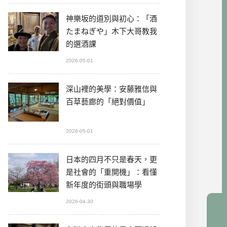
神樂坂的道別與初心：「酒
たまねぎや」木下大哥教我
的選酒課
2026-05-01
深山裡的美學：安藤雅信與
百草藝廊的「絕對價值」
2026-05-01
日本的四月不只是春天，更
是社會的「重開機」：看懂
新年度的街頭與職場學
2026-04-30