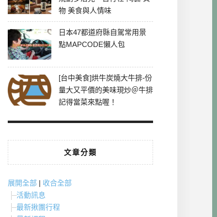
物 美食與人情味
日本47都道府縣自駕常用景
點MAPCODE懶人包
[台中美食]烘牛炭燒大牛排-份
量大又平價的美味現炒＠牛排
記得當菜來點喔！
文章分類
展開全部
|
收合全部
活動訊息
最新揪團行程