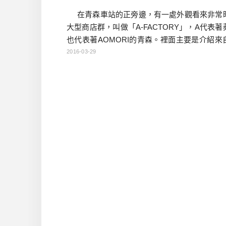
在青森車站的正旁邊，有一處外觀看來非常
大型商店群，叫做「A-FACTORY」，A代表著
也代表著AOMORI的青森。裡面主要是介紹來
縣的各種物產，以及從蘋果發想的各種創意商
2016-03-29
還有甜點、輕食的用餐區。還有一個釀紅酒的
每年生產13萬瓶小瓶的紅酒，這裏說的紅酒，
葡萄酒，而是用青森最引以為傲的蘋果所製成
二樓則是比較正式的用餐區 […]…