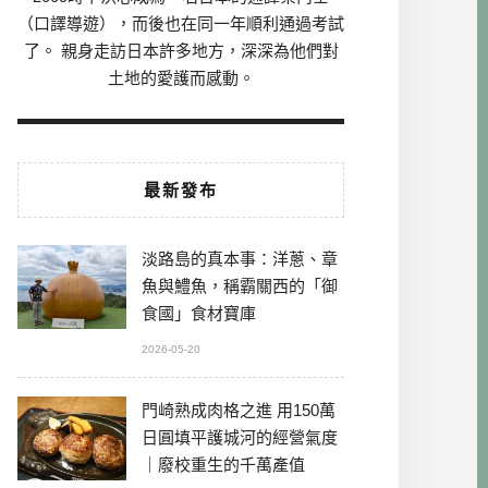
（口譯導遊），而後也在同一年順利通過考試
了。 親身走訪日本許多地方，深深為他們對
土地的愛護而感動。
最新發布
淡路島的真本事：洋蔥、章
魚與鱧魚，稱霸關西的「御
食國」食材寶庫
2026-05-20
門崎熟成肉格之進 用150萬
日圓填平護城河的經營氣度
｜廢校重生的千萬產值