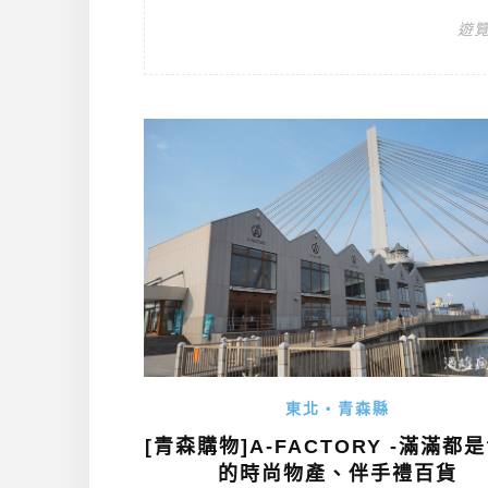
遊
東北・青森縣
[青森購物]A-FACTORY -滿滿都
的時尚物產、伴手禮百貨