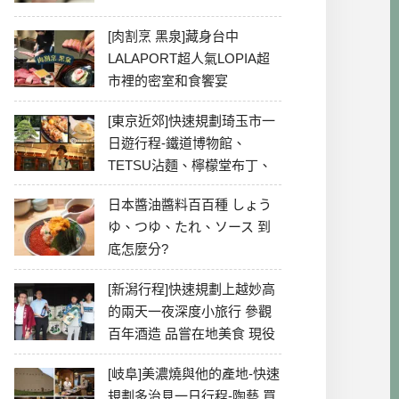
[肉割烹 黑泉]藏身台中
LALAPORT超人氣LOPIA超
市裡的密室和食饗宴
[東京近郊]快速規劃琦玉市一
日遊行程-鐵道博物館、
TETSU沾麵、檸檬堂布丁、
冰川神社、美食彙整
日本醬油醬料百百種 しょう
ゆ、つゆ、たれ、ソース 到
底怎麼分?
[新潟行程]快速規劃上越妙高
的兩天一夜深度小旅行 參觀
百年酒造 品嘗在地美食 現役
最老牌電影院
[岐阜]美濃燒與他的產地-快速
規劃多治見一日行程-陶藝 買