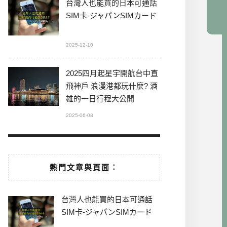
台灣人也能買的日本可通話
SIM卡-ジャパンSIMカード
2025-12-10
2025四月起星宇開航台中直
飛神戶 浪漫港都玩什麼? 酒
雄的一日行程大公開
2025-06-08
熱門文章與頁面︰
台灣人也能買的日本可通話
SIM卡-ジャパンSIMカード