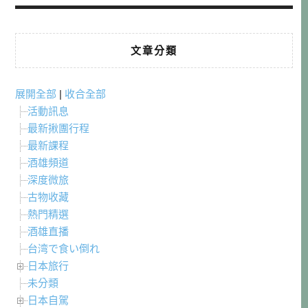
文章分類
展開全部
|
收合全部
活動訊息
最新揪團行程
最新課程
酒雄頻道
深度微旅
古物收藏
熱門精選
酒雄直播
台湾で食い倒れ
日本旅行
未分類
日本自駕