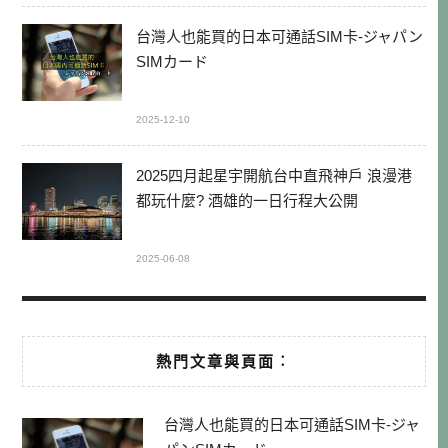
台灣人也能買的日本可通話SIM卡-ジャパン
SIMカード
2025-12-10
2025四月起星宇開航台中直飛神戶 浪漫港
都玩什麼? 酒雄的一日行程大公開
2025-06-08
熱門文章與頁面︰
台灣人也能買的日本可通話SIM卡-ジャ