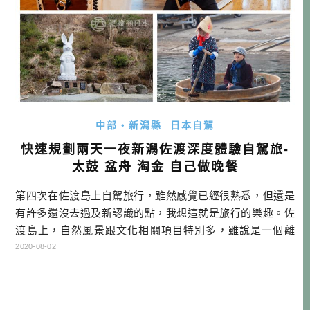
中部・新潟縣
日本自駕
快速規劃兩天一夜新潟佐渡深度體驗自駕旅-
太鼓 盆舟 淘金 自己做晚餐
第四次在佐渡島上自駕旅行，雖然感覺已經很熟悉，但還是
有許多還沒去過及新認識的點，我想這就是旅行的樂趣。佐
渡島上，自然風景跟文化相關項目特別多，雖說是一個離
島，但跟其他離島玩法截然不同，我想這也是佐渡島的特色
2020-08-02
吧。 這此自駕行程中，有點類似補完，把之前感興趣但還沒
機會去的地方補去一下，也有穿插一些懷舊體驗，兩天一夜
完成這次的自駕旅行，個人感覺非常充實，就介紹給大家參