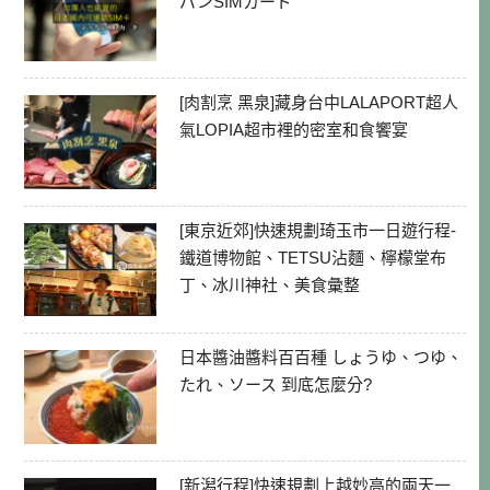
パンSIMカード
[肉割烹 黑泉]藏身台中LALAPORT超人
氣LOPIA超市裡的密室和食饗宴
[東京近郊]快速規劃琦玉市一日遊行程-
鐵道博物館、TETSU沾麵、檸檬堂布
丁、冰川神社、美食彙整
日本醬油醬料百百種 しょうゆ、つゆ、
たれ、ソース 到底怎麼分?
[新潟行程]快速規劃上越妙高的兩天一