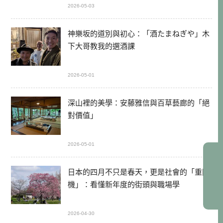
2026-05-03
神樂坂的道別與初心：「酒たまねぎや」木
下大哥教我的選酒課
2026-05-01
深山裡的美學：安藤雅信與百草藝廊的「絕
對價值」
2026-05-01
日本的四月不只是春天，更是社會的「重開
機」：看懂新年度的街頭與職場學
2026-04-30