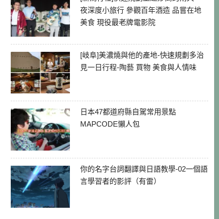
夜深度小旅行 參觀百年酒造 品嘗在地
美食 現役最老牌電影院
[岐阜]美濃燒與他的產地-快速規劃多治
見一日行程-陶藝 買物 美食與人情味
日本47都道府縣自駕常用景點
MAPCODE懶人包
你的名字台詞翻譯與日語教學-02一個語
言學習者的影評（有雷）