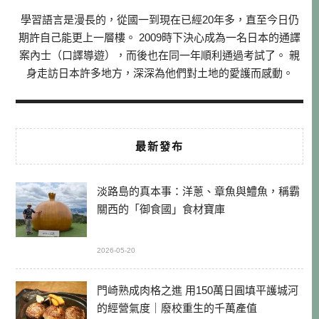
學習語言是漫長的，從國一到現在已經20年多，直至今日仍
期許自己能更上一層樓。 2009時下決心成為一名日本的通譯
案內士（口譯導遊），而後也在同一年順利通過考試了。 親
身走訪日本許多地方，深深為他們對土地的愛護而感動。
最新發布
淡路島的真本事：洋蔥、章魚與鱧魚，稱霸
關西的「御食國」食材寶庫
2026-05-20
門崎熟成肉格之進 用150萬日圓填平護城河
的經營氣度｜廢校重生的千萬產值