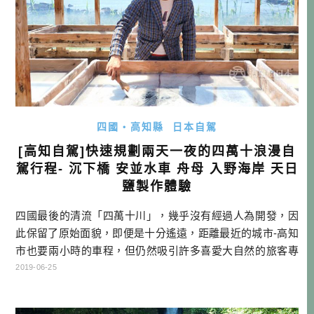
四國・高知縣
日本自駕
[高知自駕]快速規劃兩天一夜的四萬十浪漫自
駕行程- 沉下橋 安並水車 舟母 入野海岸 天日
鹽製作體驗
四國最後的清流「四萬十川」，幾乎沒有經過人為開發，因
此保留了原始面貌，即便是十分遙遠，距離最近的城市-高知
市也要兩小時的車程，但仍然吸引許多喜愛大自然的旅客專
程前來。 因為四萬十川沒有在上游蓋水壩疏洪，所以夏季漲
2019-06-25
水期以及颱風等情況時，水面常常淹過橋面，為了不要讓整
個橋被水沖走，所以就沒有設置護欄減少阻力，才有這種奇