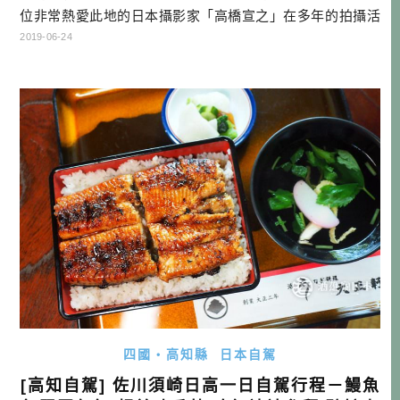
位非常熱愛此地的日本攝影家「高橋宣之」在多年的拍攝活
動之後，為此地所下的註解，也出版了名為「NIYODO BLU
2019-06-24
E」攝影書。此書一出，便引起很多旅客對於仁淀川流域的關
注，也讓此地的美，變成內行人都知道的「私房景點」。 不
讓四萬十川專美於前，仁淀川也很適合深度玩家前往，因為
需要在陽光 […]…
四國・高知縣
日本自駕
[高知自駕] 佐川須崎日高一日自駕行程－鰻魚