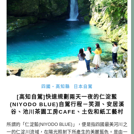
特的橋。高知四萬十的這些沉下橋，可都還是「現役」，仍
作為居民日常使用的道路哦！ 幾 […]…
四國・高知縣
日本自駕
[高知自駕]快速規劃兩天一夜的仁淀藍
(NIYODO BLUE)自駕行程－笑淵、安居溪
谷、池川茶園工房CAFE、土佐和紙工藝村
所謂的「仁淀藍(NIYODO BLUE)」，便是指四國最美河川之
一的仁淀川流域，在陽光照射下所產生的美麗藍色。是由一