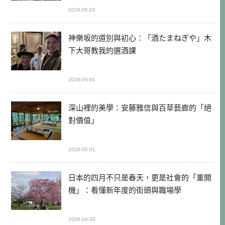
2026-05-03
神樂坂的道別與初心：「酒たまねぎや」木
下大哥教我的選酒課
2026-05-01
深山裡的美學：安藤雅信與百草藝廊的「絕
對價值」
2026-05-01
日本的四月不只是春天，更是社會的「重開
機」：看懂新年度的街頭與職場學
2026-04-30