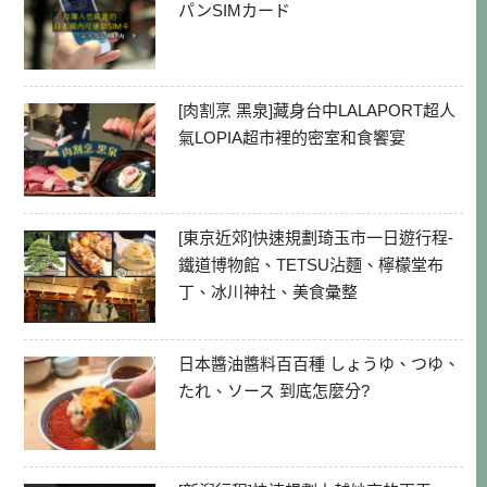
パンSIMカード
[肉割烹 黑泉]藏身台中LALAPORT超人
氣LOPIA超市裡的密室和食饗宴
[東京近郊]快速規劃琦玉市一日遊行程-
鐵道博物館、TETSU沾麵、檸檬堂布
丁、冰川神社、美食彙整
日本醬油醬料百百種 しょうゆ、つゆ、
たれ、ソース 到底怎麼分?