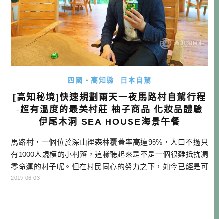
四國・高知縣
日本自駕
[高知秘境]快速規劃兩天一夜馬路村自駕行程
-超有溫度的最美村莊 柚子商品 化妝品體驗
伊尾木洞 SEA HOUSE海景午餐
馬路村，一個位於深山裡森林覆蓋率高達96%，人口不過只
有1000人規模的小村落，這樣聽起來是不是一個很難抵抗凋
零命運的村子呢。但在村民同心的努力之下，如今已經是可
以自立的村莊，不但加入了日本最美村莊聯盟，也因為特產
2019-06-03
品柚子品牌的確立，讓日本有很多人都聽過馬路村的名字，
開始認為柚子=馬路村，並且因為電視、以及各地的宣傳廣
告，而想要來馬路村走走。就由酒雄帶大家來馬路村，跟我