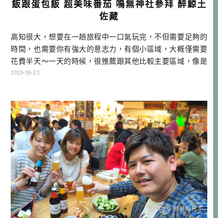
飯跟蛋包飯 超美味番茄 鳴無神社參拜 醉鯨土
佐藏
高知很大，想要在一趟旅程中一口氣玩完，不但需要足夠的
時間，也需要你有強大的意志力，有個小區域，大概僅需要
花費半天～一天的時候，很推薦跟其他比較主要區域，像是
四萬十、仁淀川、高知市來搭配行程。可以是中途地點，當
2019-06-13
然如果你喜歡小鎮的話，也可以當成主要目的地。自駕就是
可以享受滿滿的自由度，想怎麼玩就怎麼玩，全看你的靈感
與喜好囉！ 這次介紹的區域剛好夾在中間，橫跨了佐川町、
須崎市、日高村、土佐市等行政區， […]…