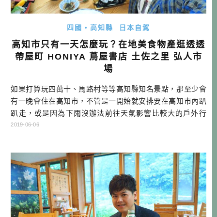
四國・高知縣
日本自駕
高知市只有一天怎麼玩？在地美食物產逛透透
帶屋町 HONIYA 蔦屋書店 土佐之里 弘人市
場
如果打算玩四萬十、馬路村等等高知縣知名景點，那至少會
有一晚會住在高知市，不管是一開始就安排要在高知市內趴
趴走，或是因為下雨沒辦法前往天氣影響比較大的戶外行
程，本文就來跟大家說，怎麼在高知市區能玩得很接地氣
2019-06-06
哦！ 高知市注意事項 ＊高知車站附近並不是最熱鬧的區域
（但有三志士像） ＊有電車跟路面電車，但交通依然不方便
＊市區還是以吃吃喝喝，享受在地人生活方式為主 高知市一
日建議行程 →農特產中心・土佐 […]…