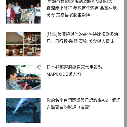
[新潟行程]快速規劃上越妙高的兩天一
夜深度小旅行 參觀百年酒造 品嘗在地
美食 現役最老牌電影院
[岐阜]美濃燒與他的產地-快速規劃多治
見一日行程-陶藝 買物 美食與人情味
日本47都道府縣自駕常用景點
MAPCODE懶人包
你的名字台詞翻譯與日語教學-02一個語
言學習者的影評（有雷）