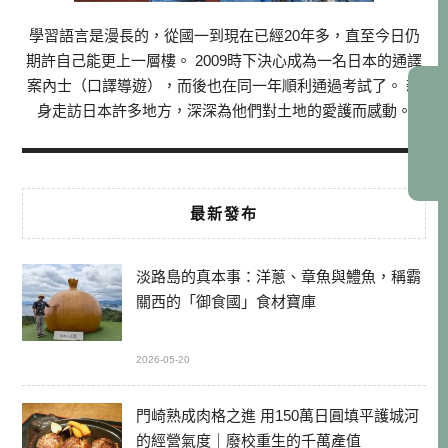
學習語言是漫長的，從國一到現在已經20年多，直至今日仍
期許自己能更上一層樓。 2009時下決心成為一名日本的通譯
案內士（口譯導遊），而後也在同一年順利通過考試了。 親
身走訪日本許多地方，深深為他們對土地的愛護而感動。
最新發布
淡路島的真本事：洋蔥、章魚與鱧魚，稱霸
關西的「御食國」食材寶庫
2026-05-20
門崎熟成肉格之進 用150萬日圓填平護城河
的經營氣度｜廢校重生的千萬產值