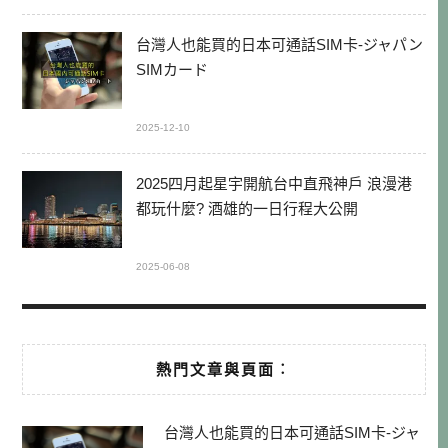
台灣人也能買的日本可通話SIM卡-ジャパン
SIMカード
2025-12-10
2025四月起星宇開航台中直飛神戶 浪漫港
都玩什麼? 酒雄的一日行程大公開
2025-06-08
熱門文章與頁面︰
台灣人也能買的日本可通話SIM卡-ジャ