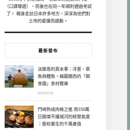
（口譯導遊），而後也在同一年順利通過考試
了。 親身走訪日本許多地方，深深為他們對
土地的愛護而感動。
最新發布
淡路島的真本事：洋蔥、章
魚與鱧魚，稱霸關西的「御
食國」食材寶庫
2026-05-20
門崎熟成肉格之進 用150萬
日圓填平護城河的經營氣度
｜廢校重生的千萬產值