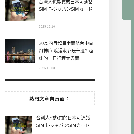
台灣人也能買的日本可通話
SIM卡-ジャパンSIMカード
2025-12-10
2025四月起星宇開航台中直
飛神戶 浪漫港都玩什麼? 酒
雄的一日行程大公開
2025-06-08
熱門文章與頁面︰
台灣人也能買的日本可通話
SIM卡-ジャパンSIMカード