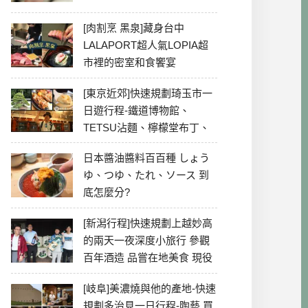
[肉割烹 黑泉]藏身台中
LALAPORT超人氣LOPIA超
市裡的密室和食饗宴
[東京近郊]快速規劃琦玉市一
日遊行程-鐵道博物館、
TETSU沾麵、檸檬堂布丁、
冰川神社、美食彙整
日本醬油醬料百百種 しょう
ゆ、つゆ、たれ、ソース 到
底怎麼分?
[新潟行程]快速規劃上越妙高
的兩天一夜深度小旅行 參觀
百年酒造 品嘗在地美食 現役
最老牌電影院
[岐阜]美濃燒與他的產地-快速
規劃多治見一日行程-陶藝 買