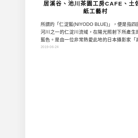
居溪谷、池川茶園工房CAFE、土
紙工藝村
所謂的「仁淀藍(NIYODO BLUE)」，便是指
河川之一的仁淀川流域，在陽光照射下所產生
藍色。是由一位非常熱愛此地的日本攝影家「
之」在多年的拍攝活動之後，為此地所下的註
2019-06-24
出版了名為「NIYODO BLUE」攝影書。此書
便引起很多旅客對於仁淀川流域的關注，也讓
美，變成內行人都知道的「私房景點」。 不讓
川專美於前，仁淀川也很適合深度玩家前往，
要在陽光 […]…