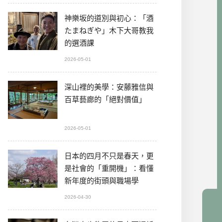
神樂坂的道別與初心：「酒
たまねぎや」木下大哥教我
的選酒課
2026-05-01
深山裡的美學：安藤雅信與
百草藝廊的「絕對價值」
2026-05-01
日本的四月不只是春天，更
是社會的「重開機」：看懂
新年度的街頭與職場學
2026-04-30