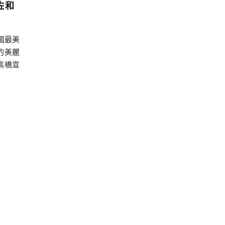
佐和
四國最美
的美麗
高橋宣
解，也
一出，
此地的
四萬十
因為需