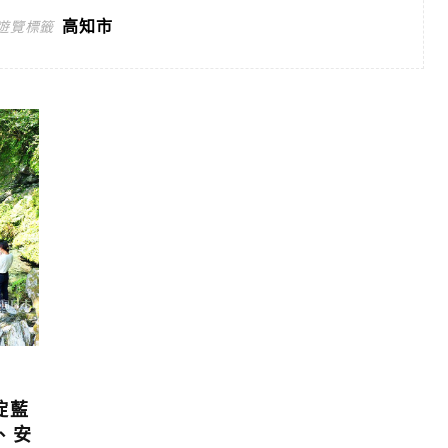
高知市
遊覽標籤
淀藍
淵、安