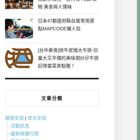
物 美食與人情味
日本47都道府縣自駕常用景
點MAPCODE懶人包
[台中美食]烘牛炭燒大牛排-份
量大又平價的美味現炒＠牛排
記得當菜來點喔！
文章分類
展開全部
|
收合全部
活動訊息
最新揪團行程