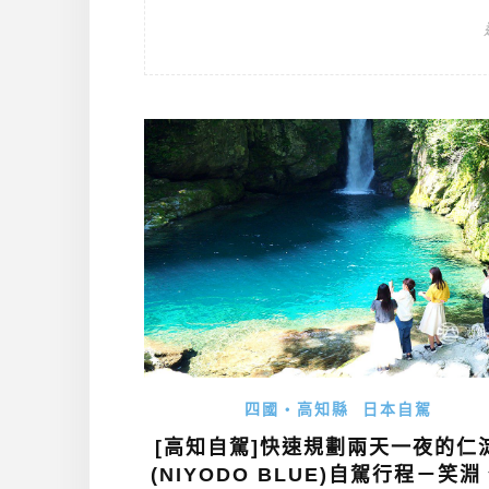
四國・高知縣
日本自駕
[高知自駕]快速規劃兩天一夜的仁
(NIYODO BLUE)自駕行程－笑