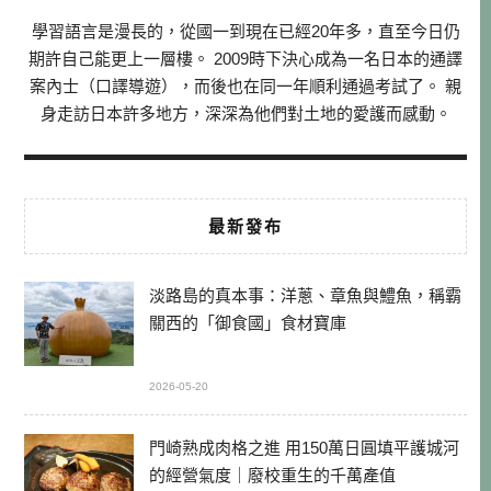
學習語言是漫長的，從國一到現在已經20年多，直至今日仍
期許自己能更上一層樓。 2009時下決心成為一名日本的通譯
案內士（口譯導遊），而後也在同一年順利通過考試了。 親
身走訪日本許多地方，深深為他們對土地的愛護而感動。
最新發布
淡路島的真本事：洋蔥、章魚與鱧魚，稱霸
關西的「御食國」食材寶庫
2026-05-20
門崎熟成肉格之進 用150萬日圓填平護城河
的經營氣度｜廢校重生的千萬產值