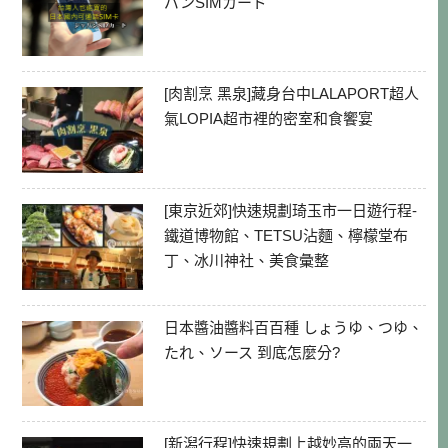
パンSIMカード
[肉割烹 黑泉]藏身台中LALAPORT超人
氣LOPIA超市裡的密室和食饗宴
[東京近郊]快速規劃琦玉市一日遊行程-
鐵道博物館、TETSU沾麵、檸檬堂布
丁、冰川神社、美食彙整
日本醬油醬料百百種 しょうゆ、つゆ、
たれ、ソース 到底怎麼分?
[新潟行程]快速規劃上越妙高的兩天一