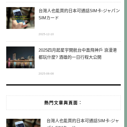
台灣人也能買的日本可通話SIM卡-ジャパン
SIMカード
2025-12-10
2025四月起星宇開航台中直飛神戶 浪漫港
都玩什麼? 酒雄的一日行程大公開
2025-06-08
熱門文章與頁面︰
台灣人也能買的日本可通話SIM卡-ジャ