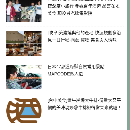
夜深度小旅行 參觀百年酒造 品嘗在地
美食 現役最老牌電影院
[岐阜]美濃燒與他的產地-快速規劃多治
見一日行程-陶藝 買物 美食與人情味
日本47都道府縣自駕常用景點
MAPCODE懶人包
[台中美食]烘牛炭燒大牛排-份量大又平
價的美味現炒＠牛排記得當菜來點喔！