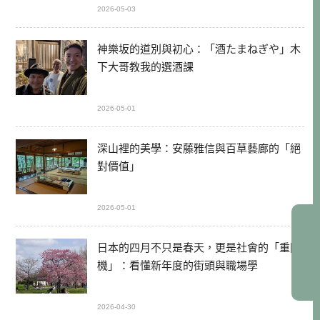
2026-05-03
神樂坂的道別與初心：「酒たまねぎや」木
下大哥教我的選酒課
2026-05-01
深山裡的美學：安藤雅信與百草藝廊的「絕
對價值」
2026-05-01
日本的四月不只是春天，更是社會的「重開
機」：看懂新年度的街頭與職場學
2026-04-30