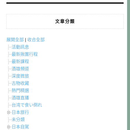
文章分類
展開全部
|
收合全部
活動訊息
最新揪團行程
最新課程
酒雄頻道
深度微旅
古物收藏
熱門精選
酒雄直播
台湾で食い倒れ
日本旅行
未分類
日本自駕