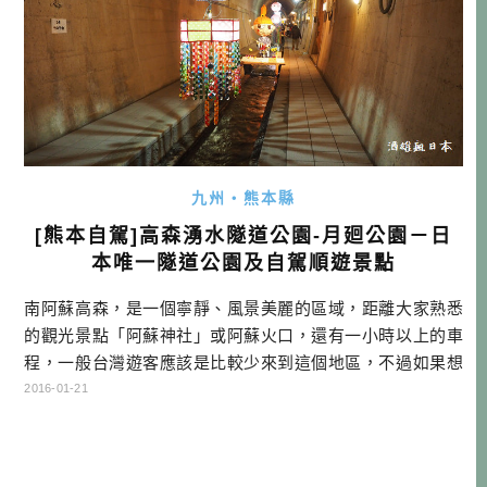
九州・熊本縣
[熊本自駕]高森湧水隧道公園-月廻公園－日
本唯一隧道公園及自駕順遊景點
南阿蘇高森，是一個寧靜、風景美麗的區域，距離大家熟悉
的觀光景點「阿蘇神社」或阿蘇火口，還有一小時以上的車
程，一般台灣遊客應該是比較少來到這個地區，不過如果想
前往宮崎的神話景點「高千穗峽」，就是一個很好的據點。
2016-01-21
不但有許多溫泉旅館，也有不少順遊景點。 想跟大家介紹一
個很特別的地方，叫做『高森湧水隧道公園（高森湧水トン
ネル公園）』是從隧道改建而成的公園。一般如果是這樣的