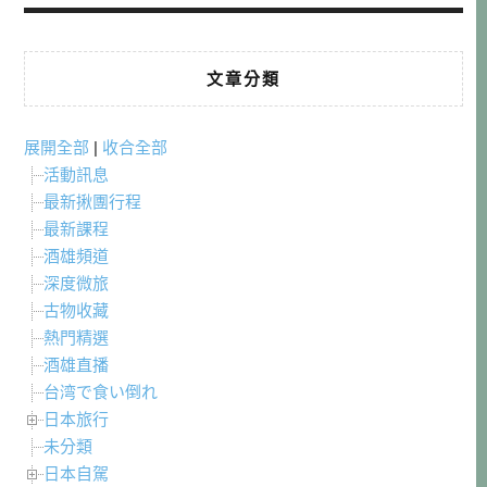
文章分類
展開全部
|
收合全部
活動訊息
最新揪團行程
最新課程
酒雄頻道
深度微旅
古物收藏
熱門精選
酒雄直播
台湾で食い倒れ
日本旅行
未分類
日本自駕