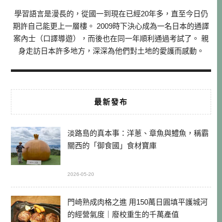
學習語言是漫長的，從國一到現在已經20年多，直至今日仍
期許自己能更上一層樓。 2009時下決心成為一名日本的通譯
案內士（口譯導遊），而後也在同一年順利通過考試了。 親
身走訪日本許多地方，深深為他們對土地的愛護而感動。
最新發布
淡路島的真本事：洋蔥、章魚與鱧魚，稱霸
關西的「御食國」食材寶庫
2026-05-20
門崎熟成肉格之進 用150萬日圓填平護城河
的經營氣度｜廢校重生的千萬產值