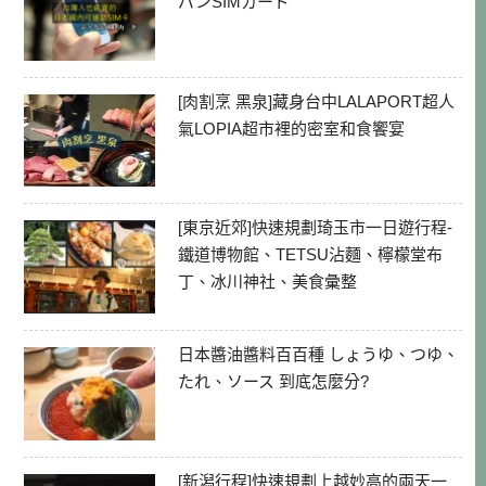
パンSIMカード
[肉割烹 黑泉]藏身台中LALAPORT超人
氣LOPIA超市裡的密室和食饗宴
[東京近郊]快速規劃琦玉市一日遊行程-
鐵道博物館、TETSU沾麵、檸檬堂布
丁、冰川神社、美食彙整
日本醬油醬料百百種 しょうゆ、つゆ、
たれ、ソース 到底怎麼分?
[新潟行程]快速規劃上越妙高的兩天一