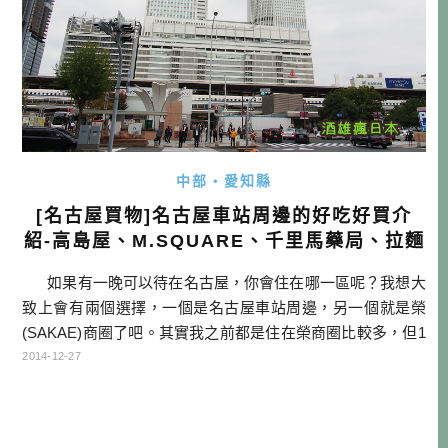
中部・愛知縣
[名古屋買物]名古屋車站周邊的好吃好買介
紹-高島屋、M.SQUARE、千里馬藥局、拉麵
如果有一晚可以待在名古屋，你會住在哪一區呢？我想大
致上會有兩個選擇，一個是名古屋車站周邊，另一個就是榮
(SAKAE)商圈了吧。其實我之前都是住在榮商圈比較多，但1
0月去名古屋的時候，剛好有機會在名古屋車站住一晚，充分
2014-12-27
感受此處的魅力，其實住這邊好像也不錯呢！大家下次來名
古屋時，可以考慮看看名古屋車站周邊喔！ 點我查詢日本名
古屋訂房優惠 在名鐵巴士中心外面有巨大人偶nana「ナナ