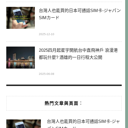
台灣人也能買的日本可通話SIM卡-ジャパン
SIMカード
2025-12-10
2025四月起星宇開航台中直飛神戶 浪漫港
都玩什麼? 酒雄的一日行程大公開
2025-06-08
熱門文章與頁面︰
台灣人也能買的日本可通話SIM卡-ジャ