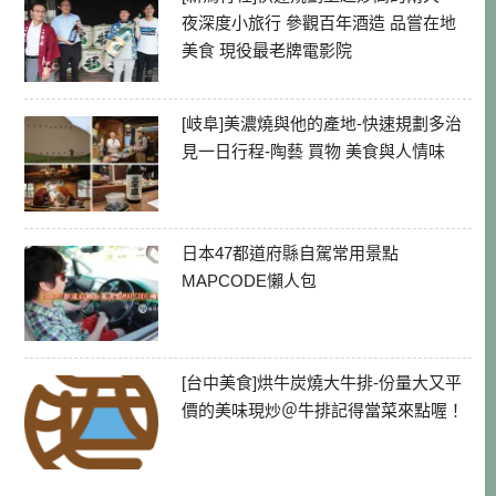
夜深度小旅行 參觀百年酒造 品嘗在地
美食 現役最老牌電影院
[岐阜]美濃燒與他的產地-快速規劃多治
見一日行程-陶藝 買物 美食與人情味
日本47都道府縣自駕常用景點
MAPCODE懶人包
[台中美食]烘牛炭燒大牛排-份量大又平
價的美味現炒＠牛排記得當菜來點喔！