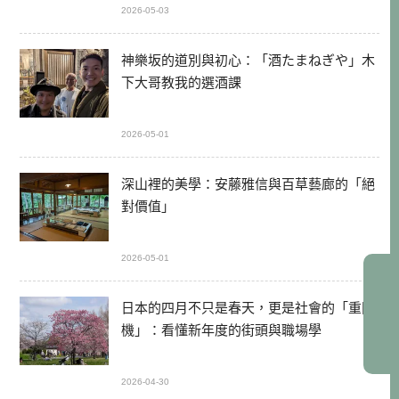
2026-05-03
神樂坂的道別與初心：「酒たまねぎや」木
下大哥教我的選酒課
2026-05-01
深山裡的美學：安藤雅信與百草藝廊的「絕
對價值」
2026-05-01
日本的四月不只是春天，更是社會的「重開
機」：看懂新年度的街頭與職場學
2026-04-30