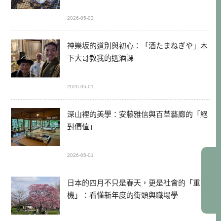
2026-05-03
神樂坂的道別與初心：「酒たまねぎや」木
下大哥教我的選酒課
2026-05-01
深山裡的美學：安藤雅信與百草藝廊的「絕
對價值」
2026-05-01
日本的四月不只是春天，更是社會的「重開
機」：看懂新年度的街頭與職場學