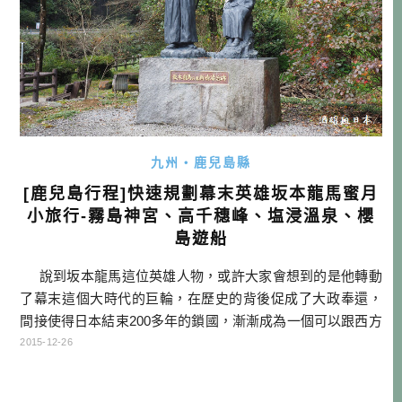
九州・鹿兒島縣
[鹿兒島行程]快速規劃幕末英雄坂本龍馬蜜月
小旅行-霧島神宮、高千穗峰、塩浸溫泉、櫻
島遊船
說到坂本龍馬這位英雄人物，或許大家會想到的是他轉動
了幕末這個大時代的巨輪，在歷史的背後促成了大政奉還，
間接使得日本結束200多年的鎖國，漸漸成為一個可以跟西方
國家匹敵的近代化國家。不過我們今天要講的不是他的英雄
2015-12-26
事蹟，而是他所開創的一項很重要的習慣。那就是現代人結
婚後必作的一件事「蜜月旅行」。 […]…