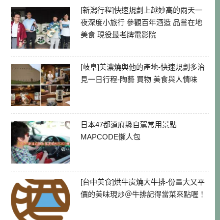
[新潟行程]快速規劃上越妙高的兩天一
夜深度小旅行 參觀百年酒造 品嘗在地
美食 現役最老牌電影院
[岐阜]美濃燒與他的產地-快速規劃多治
見一日行程-陶藝 買物 美食與人情味
日本47都道府縣自駕常用景點
MAPCODE懶人包
[台中美食]烘牛炭燒大牛排-份量大又平
價的美味現炒＠牛排記得當菜來點喔！