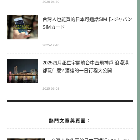
2026-04-30
台灣人也能買的日本可通話SIM卡-ジャパン
SIMカード
2025-12-10
2025四月起星宇開航台中直飛神戶 浪漫港
都玩什麼? 酒雄的一日行程大公開
2025-06-08
熱門文章與頁面︰