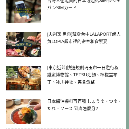
台灣人也能買的日本可通話SIM卡-ジャ
パンSIMカード
[肉割烹 黑泉]藏身台中LALAPORT超人
氣LOPIA超市裡的密室和食饗宴
[東京近郊]快速規劃琦玉市一日遊行程-
鐵道博物館、TETSU沾麵、檸檬堂布
丁、冰川神社、美食彙整
日本醬油醬料百百種 しょうゆ、つゆ、
たれ、ソース 到底怎麼分?