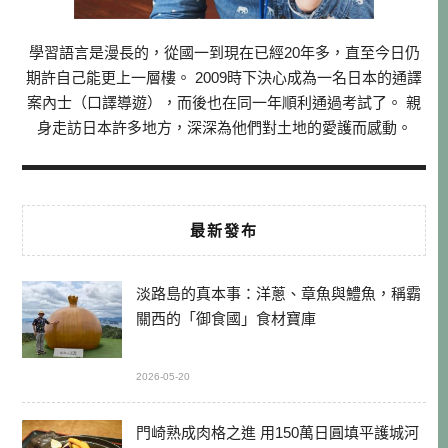
學習語言是漫長的，從國一到現在已經20年多，直至今日仍
期許自己能更上一層樓。 2009時下決心成為一名日本的通譯
案內士（口譯導遊），而後也在同一年順利通過考試了。 親
身走訪日本許多地方，深深為他們對土地的愛護而感動。
最新發布
淡路島的真本事：洋蔥、章魚與鱧魚，稱霸
關西的「御食國」食材寶庫
2026-05-20
門崎熟成肉格之進 用150萬日圓填平護城河