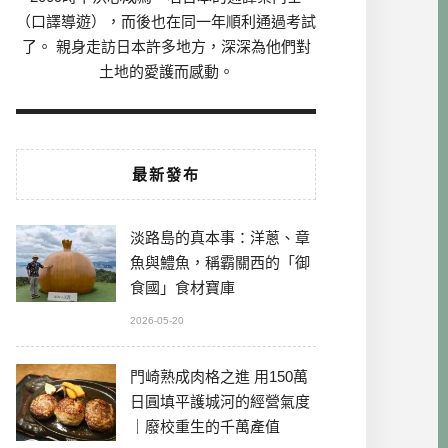
（口譯導遊），而後也在同一年順利通過考試
了。 親身走訪日本許多地方，深深為他們對
土地的愛護而感動。
最新發布
淡路島的真本事：洋蔥、章
魚與鱧魚，稱霸關西的「御
食國」食材寶庫
2026-05-20
門崎熟成肉格之進 用150萬
日圓填平護城河的經營氣度
｜廢校重生的千萬產值