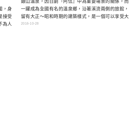
銀山溫泉，因日劇『阿信』中為重要場景的關係，而
圍，身
一躍成為全國有名的溫泉鄉，沿著溪流兩側的旅館，
是接受
留有大正～昭和時期的建築樣式，是一個可以享受大
不為人
正浪漫氣氛的街道。…
2016-10-28
行的候
者，也
 為什
因：第
自駕的