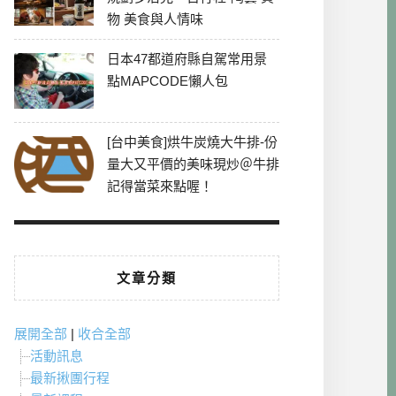
物 美食與人情味
日本47都道府縣自駕常用景
點MAPCODE懶人包
[台中美食]烘牛炭燒大牛排-份
量大又平價的美味現炒＠牛排
記得當菜來點喔！
文章分類
展開全部
|
收合全部
活動訊息
最新揪團行程