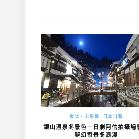
東北・山形縣
日本自駕
銀山溫泉冬景色－日劇阿信拍攝場
夢幻雪景冬浪漫