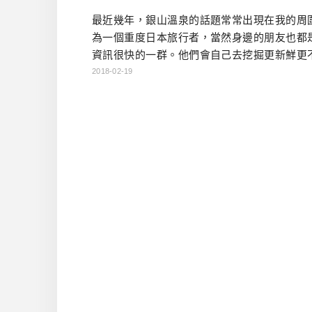
最近幾年，銀山溫泉的話題常常出現在我的周
為一個重度日本旅行者，當然身邊的朋友也都
資訊很快的一群。他們會自己去挖掘更新鮮更
知（此處指台灣人）的地區，作為他們下趟旅
2018-02-19
補地。而冬季的銀山溫泉，就連這些日旅上級
都是夢寐以求的旅遊地。 超人氣的冬季銀山溫泉
麼銀山冬景色會如此吸引人呢？其實有幾大原
一，銀山溫泉的交通本來就不是很便利，不
話，並沒有不轉2次車能到的方 […]…