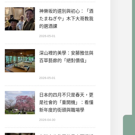
神樂坂的道別與初心：「酒
たまねぎや」木下大哥教我
的選酒課
2026-05-01
深山裡的美學：安藤雅信與
百草藝廊的「絕對價值」
2026-05-01
日本的四月不只是春天，更
是社會的「重開機」：看懂
新年度的街頭與職場學
2026-04-30