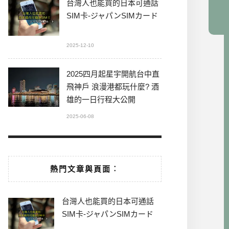
台灣人也能買的日本可通話
SIM卡-ジャパンSIMカード
2025-12-10
2025四月起星宇開航台中直
飛神戶 浪漫港都玩什麼? 酒
雄的一日行程大公開
2025-06-08
熱門文章與頁面︰
台灣人也能買的日本可通話
SIM卡-ジャパンSIMカード