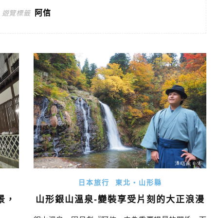
阿信
遊覽標籤
日本旅行
東北・山形縣
景，
山形銀山溫泉-變裝享受片刻的大正浪漫