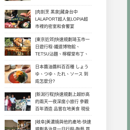
[肉割烹 黑泉]藏身台中
LALAPORT超人氣LOPIA超
市裡的密室和食饗宴
[東京近郊]快速規劃琦玉市一
日遊行程-鐵道博物館、
TETSU沾麵、檸檬堂布丁、
冰川神社、美食彙整
日本醬油醬料百百種 しょう
ゆ、つゆ、たれ、ソース 到
底怎麼分?
[新潟行程]快速規劃上越妙高
的兩天一夜深度小旅行 參觀
百年酒造 品嘗在地美食 現役
最老牌電影院
[岐阜]美濃燒與他的產地-快速
規劃多治見一日行程-陶藝 買