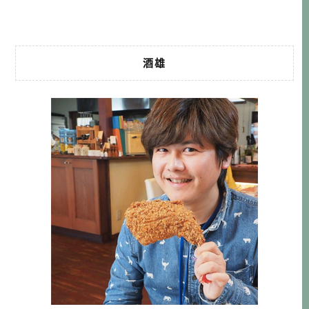
光寺五重塔→湯田溫泉（原田酒 […]…
酒雄