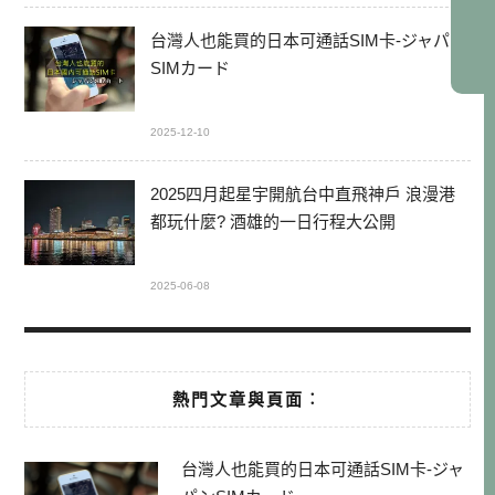
台灣人也能買的日本可通話SIM卡-ジャパン
SIMカード
2025-12-10
2025四月起星宇開航台中直飛神戶 浪漫港
都玩什麼? 酒雄的一日行程大公開
2025-06-08
熱門文章與頁面︰
台灣人也能買的日本可通話SIM卡-ジャ