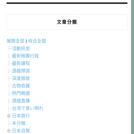
文章分類
展開全部
|
收合全部
活動訊息
最新揪團行程
最新課程
酒雄頻道
深度微旅
古物收藏
熱門精選
酒雄直播
台湾で食い倒れ
日本旅行
未分類
日本自駕