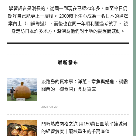
學習語言是漫長的，從國一到現在已經20年多，直至今日仍
期許自己能更上一層樓。 2009時下決心成為一名日本的通譯
案內士（口譯導遊），而後也在同一年順利通過考試了。 親
身走訪日本許多地方，深深為他們對土地的愛護而感動。
最新發布
淡路島的真本事：洋蔥、章魚與鱧魚，稱霸
關西的「御食國」食材寶庫
2026-05-20
門崎熟成肉格之進 用150萬日圓填平護城河
的經營氣度｜廢校重生的千萬產值