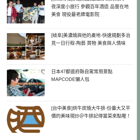
夜深度小旅行 參觀百年酒造 品嘗在地
美食 現役最老牌電影院
[岐阜]美濃燒與他的產地-快速規劃多治
見一日行程-陶藝 買物 美食與人情味
日本47都道府縣自駕常用景點
MAPCODE懶人包
[台中美食]烘牛炭燒大牛排-份量大又平
價的美味現炒＠牛排記得當菜來點喔！