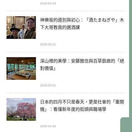
2026-05-03
神樂坂的道別與初心：「酒たまねぎや」木
下大哥教我的選酒課
2026-05-01
深山裡的美學：安藤雅信與百草藝廊的「絕
對價值」
2026-05-01
日本的四月不只是春天，更是社會的「重開
機」：看懂新年度的街頭與職場學
2026-04-30