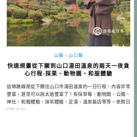
山陽・山口縣
快速規畫從下關到山口湯田溫泉的兩天一夜貪
心行程-採果、動物園、和服體驗
這條路線是從下關往山口市湯田溫泉的一日行程，內容非常
豐富，甚至可以說太過豐富了！有採草莓、動物園、公園、
神社、和服體驗、抹茶體驗、足湯、溫泉飯店等等，依照日
文的說法，就是一趟很「貪欲」的行程！此路線適合情侶、
2016-12-14
家庭，如果你在山口的時間不多，又想去很多地方，或許你
也可以照這樣玩看看！ 山口兩天一夜行程總覽 花之海農園採
草莓+午餐→常磐公園→防府天滿宮→菜香亭和服體驗→琉璃