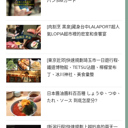
パンSIMカード
[肉割烹 黑泉]藏身台中LALAPORT超人
氣LOPIA超市裡的密室和食饗宴
[東京近郊]快速規劃琦玉市一日遊行程-
鐵道博物館、TETSU沾麵、檸檬堂布
丁、冰川神社、美食彙整
日本醬油醬料百百種 しょうゆ、つゆ、
たれ、ソース 到底怎麼分?
[新潟行程]快速規劃上越妙高的兩天一