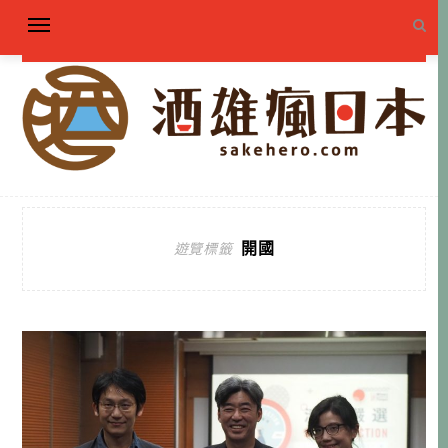
開國
遊覽標籤