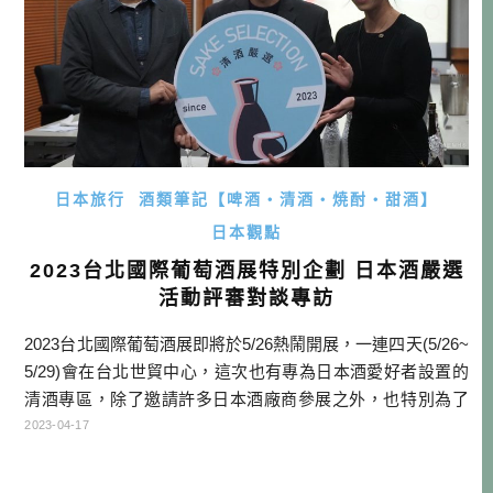
日本旅行
酒類筆記【啤酒・清酒・焼酎・甜酒】
日本觀點
2023台北國際葡萄酒展特別企劃 日本酒嚴選
活動評審對談專訪
2023台北國際葡萄酒展即將於5/26熱鬧開展，一連四天(5/26~
5/29)會在台北世貿中心，這次也有專為日本酒愛好者設置的
清酒專區，除了邀請許多日本酒廠商參展之外，也特別為了
這次展會，舉辦了日本酒嚴選活動。 顧名思義就是請到業界
2023-04-17
知名老師，來針對各家廠商提供的清酒進行評選，最後再進
行發表的活動。這次開國公司大手筆請了四位業界知名老