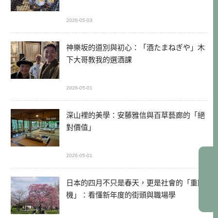
2026-05-03
神樂坂的道別與初心：「酒たまねぎや」木
下大哥教我的選酒課
2026-05-01
深山裡的美學：安藤雅信與百草藝廊的「絕
對價值」
2026-05-01
日本的四月不只是春天，更是社會的「重開
機」：看懂新年度的街頭與職場學