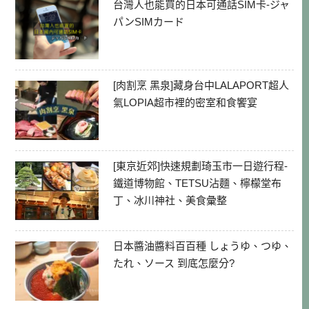
台灣人也能買的日本可通話SIM卡-ジャ
パンSIMカード
[肉割烹 黑泉]藏身台中LALAPORT超人
氣LOPIA超市裡的密室和食饗宴
[東京近郊]快速規劃琦玉市一日遊行程-
鐵道博物館、TETSU沾麵、檸檬堂布
丁、冰川神社、美食彙整
日本醬油醬料百百種 しょうゆ、つゆ、
たれ、ソース 到底怎麼分?