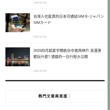
2026-04-30
台灣人也能買的日本可通話SIM卡-ジャパン
SIMカード
2025-12-10
2025四月起星宇開航台中直飛神戶 浪漫港
都玩什麼? 酒雄的一日行程大公開
2025-06-08
熱門文章與頁面︰