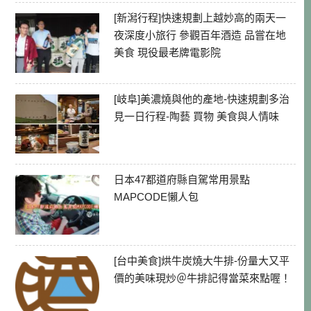
[新潟行程]快速規劃上越妙高的兩天一
夜深度小旅行 參觀百年酒造 品嘗在地
美食 現役最老牌電影院
[岐阜]美濃燒與他的產地-快速規劃多治
見一日行程-陶藝 買物 美食與人情味
日本47都道府縣自駕常用景點
MAPCODE懶人包
[台中美食]烘牛炭燒大牛排-份量大又平
價的美味現炒＠牛排記得當菜來點喔！