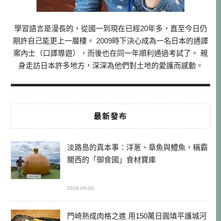
學習語言是漫長的，從國一到現在已經20年多，直至今日仍
期許自己能更上一層樓。 2009時下決心成為一名日本的通譯
案內士（口譯導遊），而後也在同一年順利通過考試了。 親
身走訪日本許多地方，深深為他們對土地的愛護而感動。
最新發布
淡路島的真本事：洋蔥、章魚與鱧魚，稱霸
關西的「御食國」食材寶庫
2026-05-20
門崎熟成肉格之進 用150萬日圓填平護城河