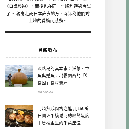
（口譯導遊），而後也在同一年順利通過考試
了。 親身走訪日本許多地方，深深為他們對
土地的愛護而感動。
最新發布
淡路島的真本事：洋蔥、章
魚與鱧魚，稱霸關西的「御
食國」食材寶庫
2026-05-20
門崎熟成肉格之進 用150萬
日圓填平護城河的經營氣度
｜廢校重生的千萬產值