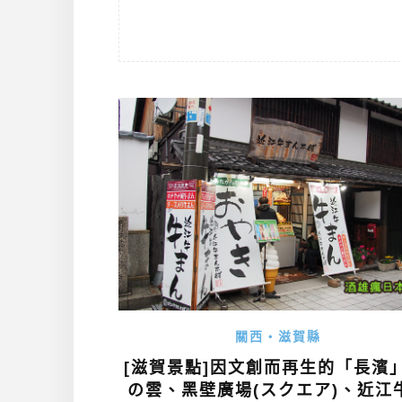
關西・滋賀縣
[滋賀景點]因文創而再生的「長濱」
の雲、黑壁廣場(スクエア)、近江