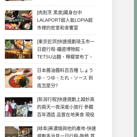
[肉割烹 黑泉]藏身台中
LALAPORT超人氣LOPIA超
市裡的密室和食饗宴
[東京近郊]快速規劃琦玉市一
日遊行程-鐵道博物館、
TETSU沾麵、檸檬堂布丁、
冰川神社、美食彙整
日本醬油醬料百百種 しょう
ゆ、つゆ、たれ、ソース 到
底怎麼分?
[新潟行程]快速規劃上越妙高
的兩天一夜深度小旅行 參觀
百年酒造 品嘗在地美食 現役
最老牌電影院
[岐阜]美濃燒與他的產地-快速
規劃多治見一日行程-陶藝 買