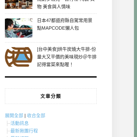
物 美食與人情味
日本47都道府縣自駕常用景
點MAPCODE懶人包
[台中美食]烘牛炭燒大牛排-份
量大又平價的美味現炒＠牛排
記得當菜來點喔！
文章分類
展開全部
|
收合全部
活動訊息
最新揪團行程