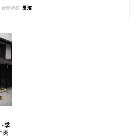
長濱
遊覽標籤
-季
牛肉