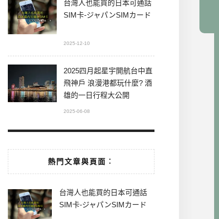
台灣人也能買的日本可通話
SIM卡-ジャパンSIMカード
2025-12-10
2025四月起星宇開航台中直
飛神戶 浪漫港都玩什麼? 酒
雄的一日行程大公開
2025-06-08
熱門文章與頁面︰
台灣人也能買的日本可通話
SIM卡-ジャパンSIMカード