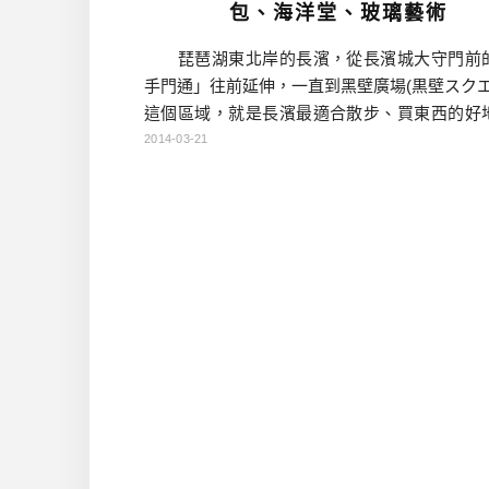
包、海洋堂、玻璃藝術
琵琶湖東北岸的長濱，從長濱城大守門前
手門通」往前延伸，一直到黑壁廣場(黒壁スクエ
這個區域，就是長濱最適合散步、買東西的好
賞完彥根城的櫻花，我們特地來長濱吃午餐，
2014-03-21
就在長濱這邊逛逛，不巧遇到下雨天，還好大
的商店街，是有頂棚的，下雨天也能走走
黑壁廣場其實早在江戶時代就是此地城鎮的中
隨著時代變遷以及商業中心轉移而逐漸黯淡，
上的洋風建築就要面臨拆遷 […]…