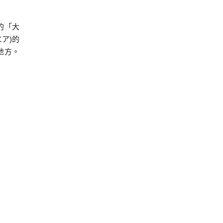
的「大
ア)的
地方。
吃飽了
手門通
逛逛。
心，但
正在鎮