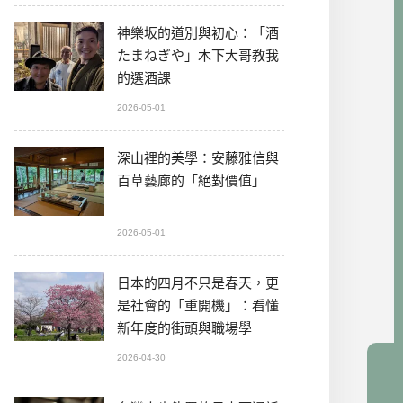
神樂坂的道別與初心：「酒
たまねぎや」木下大哥教我
的選酒課
2026-05-01
深山裡的美學：安藤雅信與
百草藝廊的「絕對價值」
2026-05-01
日本的四月不只是春天，更
是社會的「重開機」：看懂
新年度的街頭與職場學
2026-04-30