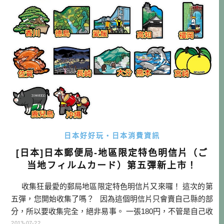
日本好好玩・日本消費資訊
[日本]日本郵便局-地區限定特色明信片（ご
当地フィルムカード）第五彈新上市！
收集狂最愛的郵局地區限定特色明信片又來囉！ 這次的第
五彈，您開始收集了嗎？ 因為這個明信片只會賣自己縣的部
分，所以要收集完全，絕非易事。 一張180円，不管是自己收
集，還是送人當伴手禮，都是不錯的選擇！ 那馬上就來看看
2013-07-22