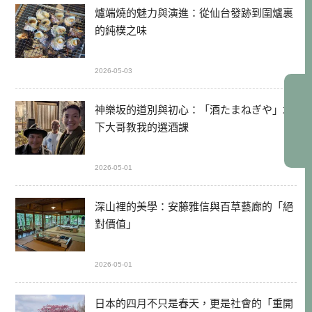
爐端燒的魅力與演進：從仙台發跡到圍爐裏
的純樸之味
2026-05-03
神樂坂的道別與初心：「酒たまねぎや」木
下大哥教我的選酒課
2026-05-01
深山裡的美學：安藤雅信與百草藝廊的「絕
對價值」
2026-05-01
日本的四月不只是春天，更是社會的「重開