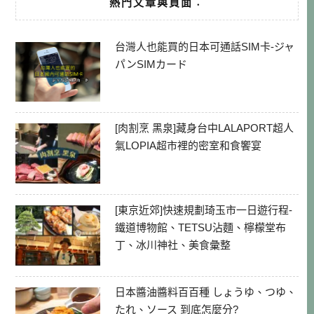
熱門文章與頁面︰
台灣人也能買的日本可通話SIM卡-ジャ
パンSIMカード
[肉割烹 黑泉]藏身台中LALAPORT超人
氣LOPIA超市裡的密室和食饗宴
[東京近郊]快速規劃琦玉市一日遊行程-
鐵道博物館、TETSU沾麵、檸檬堂布
丁、冰川神社、美食彙整
日本醬油醬料百百種 しょうゆ、つゆ、
たれ、ソース 到底怎麼分?