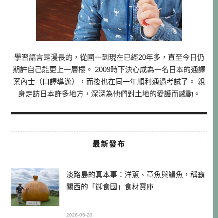
學習語言是漫長的，從國一到現在已經20年多，直至今日仍
期許自己能更上一層樓。 2009時下決心成為一名日本的通譯
案內士（口譯導遊），而後也在同一年順利通過考試了。 親
身走訪日本許多地方，深深為他們對土地的愛護而感動。
最新發布
淡路島的真本事：洋蔥、章魚與鱧魚，稱霸
關西的「御食國」食材寶庫
2026-05-20