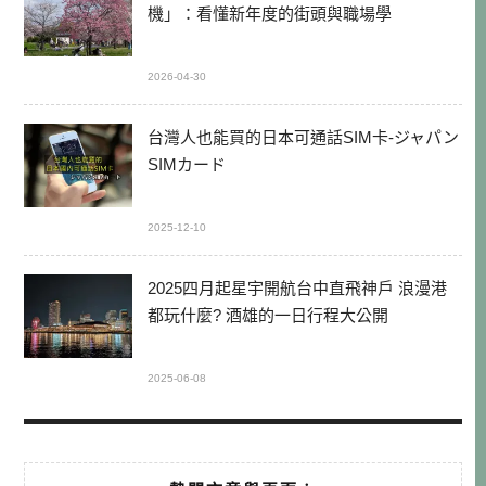
機」：看懂新年度的街頭與職場學
2026-04-30
台灣人也能買的日本可通話SIM卡-ジャパン
SIMカード
2025-12-10
2025四月起星宇開航台中直飛神戶 浪漫港
都玩什麼? 酒雄的一日行程大公開
2025-06-08