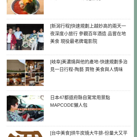
[新潟行程]快速規劃上越妙高的兩天一
夜深度小旅行 參觀百年酒造 品嘗在地
美食 現役最老牌電影院
[岐阜]美濃燒與他的產地-快速規劃多治
見一日行程-陶藝 買物 美食與人情味
日本47都道府縣自駕常用景點
MAPCODE懶人包
[台中美食]烘牛炭燒大牛排-份量大又平