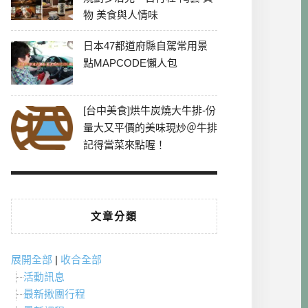
物 美食與人情味
日本47都道府縣自駕常用景
點MAPCODE懶人包
[台中美食]烘牛炭燒大牛排-份
量大又平價的美味現炒＠牛排
記得當菜來點喔！
文章分類
展開全部
|
收合全部
活動訊息
最新揪團行程