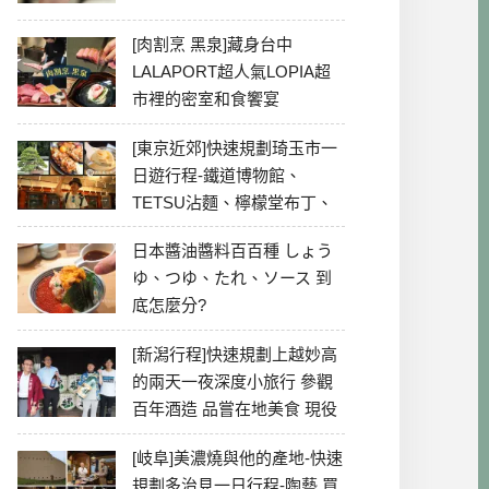
[肉割烹 黑泉]藏身台中
LALAPORT超人氣LOPIA超
市裡的密室和食饗宴
[東京近郊]快速規劃琦玉市一
日遊行程-鐵道博物館、
TETSU沾麵、檸檬堂布丁、
冰川神社、美食彙整
日本醬油醬料百百種 しょう
ゆ、つゆ、たれ、ソース 到
底怎麼分?
[新潟行程]快速規劃上越妙高
的兩天一夜深度小旅行 參觀
百年酒造 品嘗在地美食 現役
最老牌電影院
[岐阜]美濃燒與他的產地-快速
規劃多治見一日行程-陶藝 買