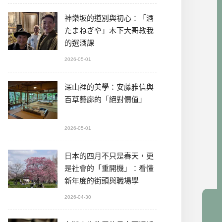
神樂坂的道別與初心：「酒
たまねぎや」木下大哥教我
的選酒課
2026-05-01
深山裡的美學：安藤雅信與
百草藝廊的「絕對價值」
2026-05-01
日本的四月不只是春天，更
是社會的「重開機」：看懂
新年度的街頭與職場學
2026-04-30