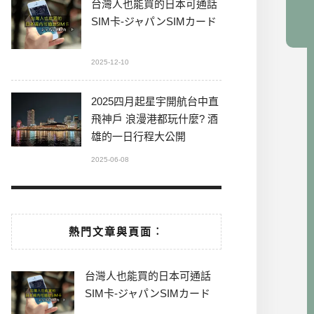
台灣人也能買的日本可通話
SIM卡-ジャパンSIMカード
2025-12-10
2025四月起星宇開航台中直
飛神戶 浪漫港都玩什麼? 酒
雄的一日行程大公開
2025-06-08
熱門文章與頁面︰
台灣人也能買的日本可通話
SIM卡-ジャパンSIMカード