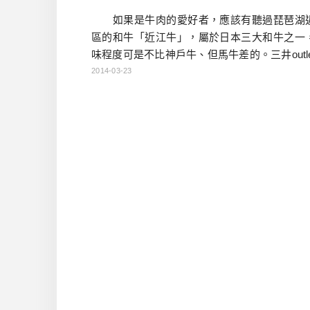
如果是牛肉的愛好者，應該有聽過琵琶湖
區的和牛「近江牛」，屬於日本三大和牛之一
味程度可是不比神戶牛、但馬牛差的。三井outle
店裡面，就有近江牛名店「岡喜」來開的分店
2014-03-23
有人氣，連此餐時段都是需要排隊的。 餐
位，以和牛餐廳來說，屬於比較平價，相對的
潢比較像一般美食街的店家。料理種類很多，
算不多，也能點到可以吃飽的份量。菲力牛排
牛味十足，非常推薦。 […]…