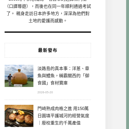
（口譯導遊），而後也在同一年順利通過考試
了。 親身走訪日本許多地方，深深為他們對
土地的愛護而感動。
最新發布
淡路島的真本事：洋蔥、章
魚與鱧魚，稱霸關西的「御
食國」食材寶庫
2026-05-20
門崎熟成肉格之進 用150萬
日圓填平護城河的經營氣度
｜廢校重生的千萬產值