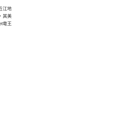
近江地
，其美
t竜王
。非常
點的價
就是裝
就算預
超甜，