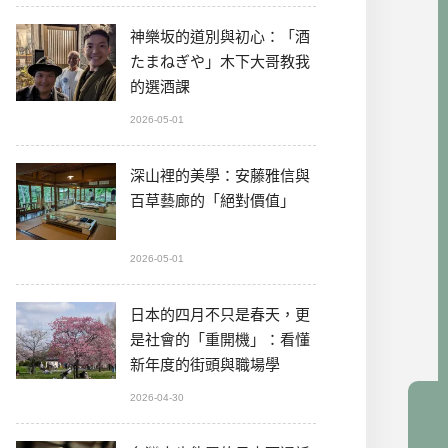
神樂坂的道別與初心：「酒
たまねぎや」木下大哥教我
的選酒課
2026-05-01
深山裡的美學：安藤雅信與
百草藝廊的「絕對價值」
2026-05-01
日本的四月不只是春天，更
是社會的「重開機」：看懂
新年度的街頭與職場學
2026-04-30