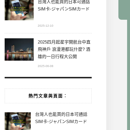
台灣人也能買的日本可通話
SIM卡-ジャパンSIMカード
2025-12-10
2025四月起星宇開航台中直
飛神戶 浪漫港都玩什麼? 酒
雄的一日行程大公開
2025-06-08
熱門文章與頁面︰
台灣人也能買的日本可通話
SIM卡-ジャパンSIMカード