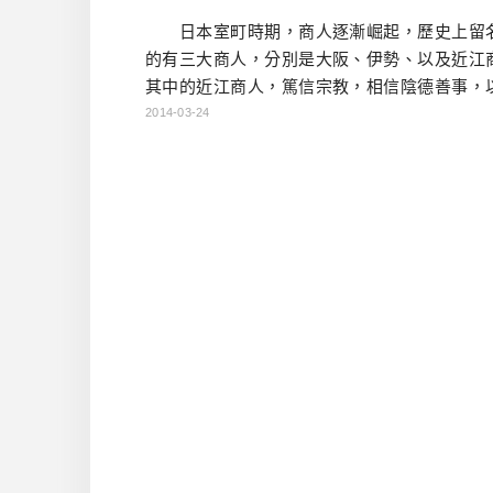
日本室町時期，商人逐漸崛起，歷史上留
的有三大商人，分別是大阪、伊勢、以及近江
其中的近江商人，篤信宗教，相信陰德善事，
三贏（三方よし：「売り手よし、買い手よし
2014-03-24
よし」）為商業準則，不少赫赫有名的企業都
跟近江商人有所關連，如伊藤忠、松下電器、toyo
高島屋等。有一部分的近江商人，便是以近
點，發展商業。八幡宮便是他們信仰的
近江八幡原 […]…