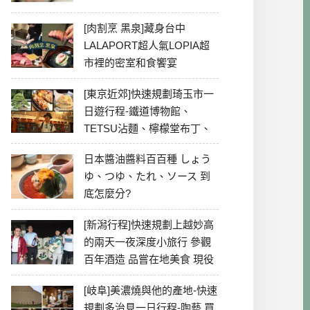
[肉割烹 黑泉]藏身台中
LALAPORT超人氣LOPIA超
市裡的密室和食饗宴
[東京近郊]快速規劃琦玉市一
日遊行程-鐵道博物館、
TETSU沾麵、檸檬堂布丁、
冰川神社、美食彙整
日本醬油醬料百百種 しょう
ゆ、つゆ、たれ、ソース 到
底怎麼分?
[新潟行程]快速規劃上越妙高
的兩天一夜深度小旅行 參觀
百年酒造 品嘗在地美食 現役
最老牌電影院
[岐阜]美濃燒與他的產地-快速
規劃多治見一日行程-陶藝 買