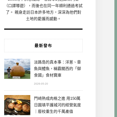
（口譯導遊），而後也在同一年順利通過考試
了。 親身走訪日本許多地方，深深為他們對
土地的愛護而感動。
最新發布
淡路島的真本事：洋蔥、章
魚與鱧魚，稱霸關西的「御
食國」食材寶庫
2026-05-20
門崎熟成肉格之進 用150萬
日圓填平護城河的經營氣度
｜廢校重生的千萬產值