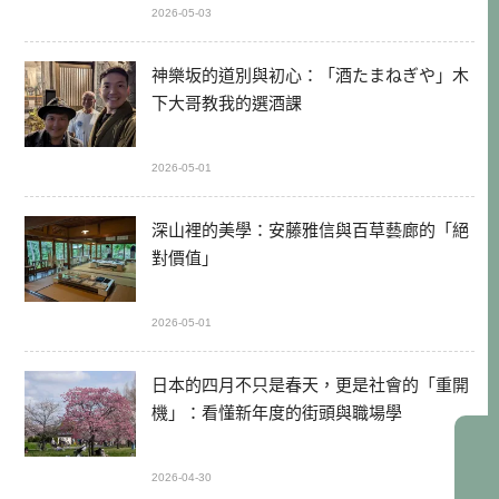
2026-05-03
神樂坂的道別與初心：「酒たまねぎや」木
下大哥教我的選酒課
2026-05-01
深山裡的美學：安藤雅信與百草藝廊的「絕
對價值」
2026-05-01
日本的四月不只是春天，更是社會的「重開
機」：看懂新年度的街頭與職場學
2026-04-30