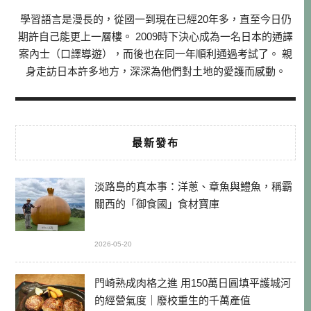
學習語言是漫長的，從國一到現在已經20年多，直至今日仍
期許自己能更上一層樓。 2009時下決心成為一名日本的通譯
案內士（口譯導遊），而後也在同一年順利通過考試了。 親
身走訪日本許多地方，深深為他們對土地的愛護而感動。
最新發布
淡路島的真本事：洋蔥、章魚與鱧魚，稱霸
關西的「御食國」食材寶庫
2026-05-20
門崎熟成肉格之進 用150萬日圓填平護城河
的經營氣度｜廢校重生的千萬產值