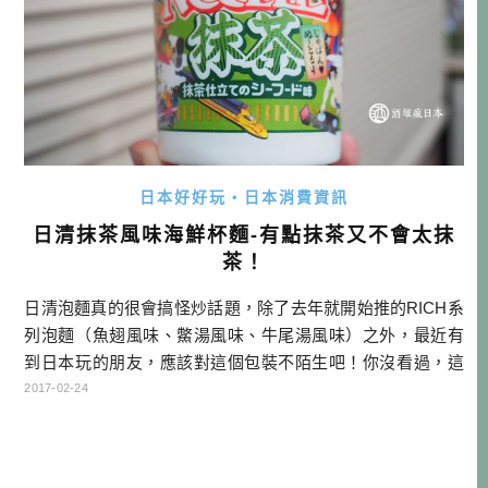
日本好好玩・日本消費資訊
日清抹茶風味海鮮杯麵-有點抹茶又不會太抹
茶！
日清泡麵真的很會搞怪炒話題，除了去年就開始推的RICH系
列泡麵（魚翅風味、鱉湯風味、牛尾湯風味）之外，最近有
到日本玩的朋友，應該對這個包裝不陌生吧！你沒看過，這
碗綠綠的就是「抹茶風味海鮮杯麵」！…
2017-02-24