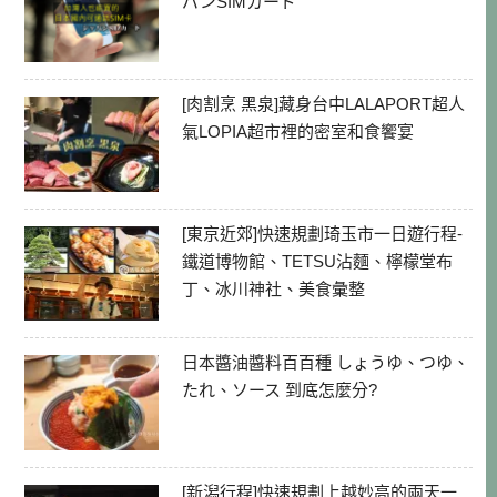
パンSIMカード
[肉割烹 黑泉]藏身台中LALAPORT超人
氣LOPIA超市裡的密室和食饗宴
[東京近郊]快速規劃琦玉市一日遊行程-
鐵道博物館、TETSU沾麵、檸檬堂布
丁、冰川神社、美食彙整
日本醬油醬料百百種 しょうゆ、つゆ、
たれ、ソース 到底怎麼分?
[新潟行程]快速規劃上越妙高的兩天一