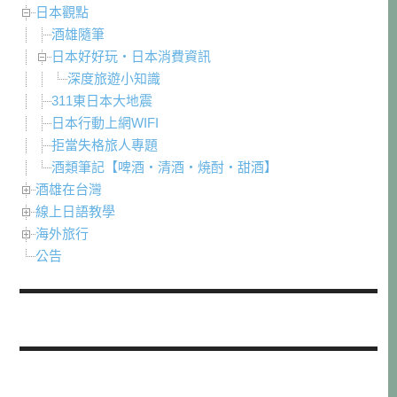
日本觀點
酒雄隨筆
日本好好玩・日本消費資訊
深度旅遊小知識
311東日本大地震
日本行動上網WIFI
拒當失格旅人專題
酒類筆記【啤酒・清酒・焼酎・甜酒】
酒雄在台灣
線上日語教學
海外旅行
公告