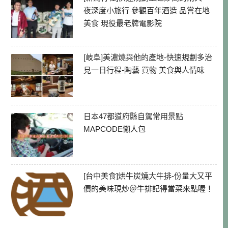
夜深度小旅行 參觀百年酒造 品嘗在地
美食 現役最老牌電影院
[岐阜]美濃燒與他的產地-快速規劃多治
見一日行程-陶藝 買物 美食與人情味
日本47都道府縣自駕常用景點
MAPCODE懶人包
[台中美食]烘牛炭燒大牛排-份量大又平
價的美味現炒＠牛排記得當菜來點喔！