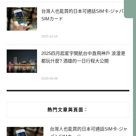
台灣人也能買的日本可通話SIM卡-ジャパン
SIMカード
2025-12-10
2025四月起星宇開航台中直飛神戶 浪漫港
都玩什麼? 酒雄的一日行程大公開
2025-06-08
熱門文章與頁面︰
台灣人也能買的日本可通話SIM卡-ジャ