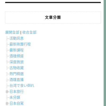
文章分類
展開全部
|
收合全部
活動訊息
最新揪團行程
最新課程
酒雄頻道
深度微旅
古物收藏
熱門精選
酒雄直播
台湾で食い倒れ
日本旅行
未分類
日本自駕